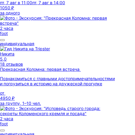
пт, 7 авг в 11:00
пт, 7 авг в 14:00
1050 ₽
за одного
2 часа
foot
индивидуальная
Никита
5,0
18 отзывов
Прекрасная Коломна: первая встреча
Познакомиться с главными достопримечательностями
и погрузиться в историю на дружеской прогулке
от
4950 ₽
за группу, 1–10 чел.
2 часа
foot
индивидуальная