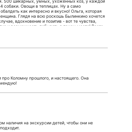
м. 500 шикарных, умных, ухоженных коз, у каждой
4 собаки. Овощи в теплицах. Ну а само
балдеть как интересно и вкусно! Ольга, которая
женщина. Глядя на всю роскошь Былинкино хочется
лучае, вдохновение и позитив - вот те чувства,
тие и возможность побывать в таком месте! Всего
и про Коломну прошлого, и настоящего. Она
омендую!
м наличия на экскурсии детей, чтобы они не
подходит.