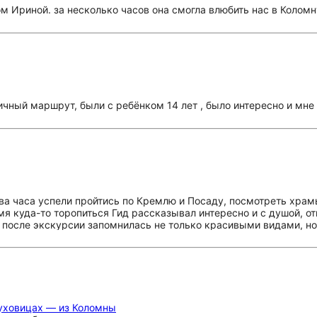
м Ириной. за несколько часов она смогла влюбить нас в Коломн
чный маршрут, были с ребёнком 14 лет , было интересно и мне 
а часа успели пройтись по Кремлю и Посаду, посмотреть храмы
мя куда-то торопиться Гид рассказывал интересно и с душой, о
 после экскурсии запомнилась не только красивыми видами, но
й вариант
Луховицах — из Коломны