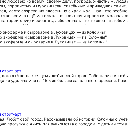
тано любовью ко всему: своему делу, природе, животным, людя
ом, породистых и мурок-васек, спасённых и пришедших самих. 
ал, место созревания плесени на сырах-малышах - это вообще о
фи во всем, а ещё максимально приятная и красивая молодая 
а территории) и работать, либо сделать что-то своё - в любом с
е покидают! Огромное, невероятное спасибо за создание, разви
 растениям!
 стрит-арт
, который по-настоящему любит свой город. Поболтали с Анной 
даже уделила мне на 15 мин больше заявленного времени. Рек
 стрит-арт
. Любит свой город. Рассказывала об истории Коломны с учёто
ю прогулку с Анной для знакомства с городом, с детьми тоже 