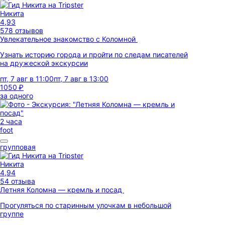
Никита
4,93
578 отзывов
Увлекательное знакомство с Коломной
Узнать историю города и пройти по следам писателей
на дружеской экскурсии
пт, 7 авг в 11:00
пт, 7 авг в 13:00
1050 ₽
за одного
2 часа
foot
групповая
Никита
4,94
54 отзыва
Летняя Коломна — кремль и посад
Прогуляться по старинным улочкам в небольшой
группе