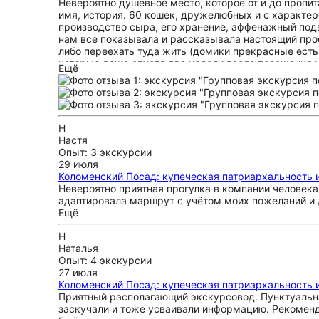
Невероятно душевное место, которое от и до пропи
имя, история. 60 кошек, дружелюбных и с характер
производство сыра, его хранение, аффенажный подв
нам все показывала и рассказывала настоящий про
либо переехать туда жить (домики прекрасные есть н
которые даже спустя две недели после посещения н
Ещё
самого доброго хозяевам, работникам, животным и
Н
Настя
Опыт: 3 экскурсии
29 июля
Коломенский Посад: купеческая патриархальность и
Невероятно приятная прогулка в компании человека
адаптировала маршрут с учётом моих пожеланий и 
Ещё
Н
Наталья
Опыт: 4 экскурсии
27 июля
Коломенский Посад: купеческая патриархальность и
Приятный располагающий экскурсовод. Пунктуальная
заскучали и тоже усваивали информацию. Рекоменду