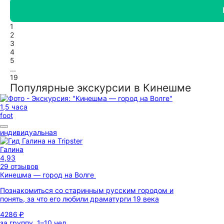
1
2
3
4
5
...
19
Популярные экскурсии в Кинешме
1,5 часа
foot
индивидуальная
Галина
4,93
29 отзывов
Кинешма — город на Волге
Познакомиться со старинным русским городом и
понять, за что его любили драматурги 19 века
4286 ₽
за группу, 1–10 чел.