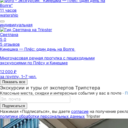
11 часов
watership
индивидуальная
Светлана
5,0
5 отзывов
Кинешма — Плёс: один день на Волге
Многочасовая речная прогулка с пешеходными
экскурсиями по Плёсу и Кинешме
12 000 ₽
за группу, 1–7 чел.
Показать все
Экскурсии и туры от экспертов Трипстера
Классные места, скидки и интересные события у вас в почте ·
П
Подписаться
Нажимая «Подписаться», вы даете
согласие
на получение рекла
политики обработки персональных данных
Tripster