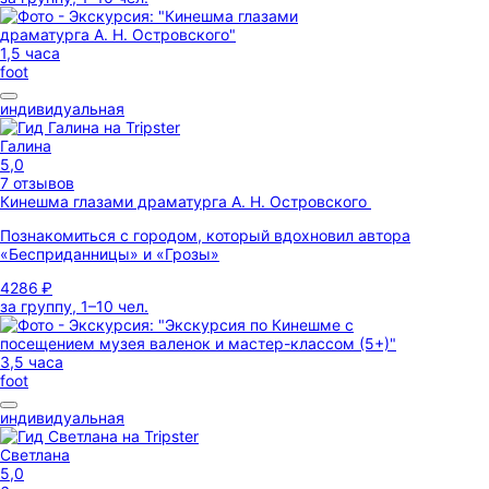
1,5 часа
foot
индивидуальная
Галина
5,0
7 отзывов
Кинешма глазами драматурга А. Н. Островского
Познакомиться с городом, который вдохновил автора
«Бесприданницы» и «Грозы»
4286 ₽
за группу, 1–10 чел.
3,5 часа
foot
индивидуальная
Светлана
5,0