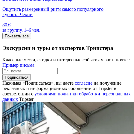
Ощутить размеренный ритм самого популярного
курорта Чехии
80 €
за группу, 1–6 чел.
Показать все
Экскурсии и туры от экспертов Трипстера
Классные места, скидки и интересные события у вас в почте ·
Пример письма
Подписаться
Нажимая «Подписаться», вы даете
согласие
на получение
рекламных и информационных сообщений от Tripster в
соответствии c
условиями политики обработки персональных
данных
Tripster