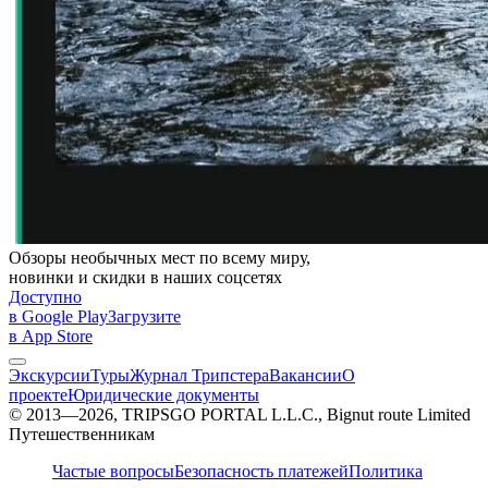
Обзоры необычных мест по всему миру,
новинки и скидки в наших соцсетях
Доступно
в Google Play
Загрузите
в App Store
Экскурсии
Туры
Журнал Трипстера
Вакансии
О
проекте
Юридические документы
© 2013—2026, TRIPSGO PORTAL L.L.C., Bignut route Limited
Путешественникам
Частые вопросы
Безопасность платежей
Политика