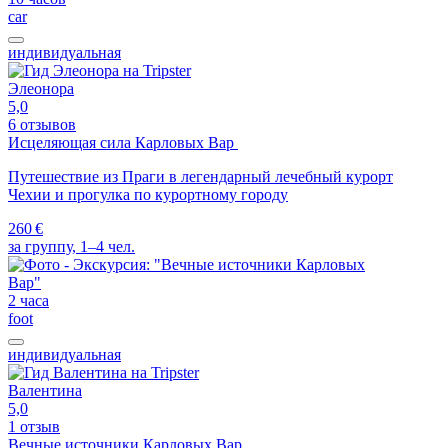
car
индивидуальная
Элеонора
5,0
6 отзывов
Исцеляющая сила Карловых Вар
Путешествие из Праги в легендарный лечебный курорт
Чехии и прогулка по курортному городу
260 €
за группу, 1–4 чел.
2 часа
foot
индивидуальная
Валентина
5,0
1 отзыв
Вечные источники Карловых Вар