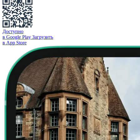
Доступно
в Google Play
Загрузить
в App Store