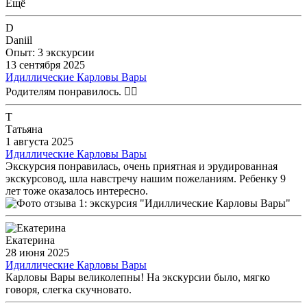
Ещё
каждый получил ответы на свои вопросы. Поэтому я всегда
открыта к диалогу и готова делиться своими знаниями. Мне
D
искренне жаль, что в этот раз у вас сложилось иное
Daniil
впечатление. Я обязательно учту ваш отзыв.
Опыт: 3 экскурсии
13 сентября 2025
Идиллические Карловы Вары
Родителям понравилось. 👍🏼
Т
Татьяна
1 августа 2025
Идиллические Карловы Вары
Экскурсия понравилась, очень приятная и эрудированная
экскурсовод, шла навстречу нашим пожеланиям. Ребенку 9
лет тоже оказалось интересно.
Екатерина
28 июня 2025
Идиллические Карловы Вары
Карловы Вары великолепны! На экскурсии было, мягко
говоря, слегка скучновато.