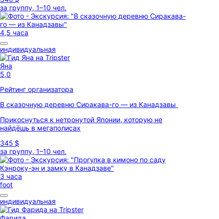
за группу, 1–10 чел.
4,5 часа
индивидуальная
Яна
5,0
Рейтинг организатора
В сказочную деревню Сиракава-го — из Канадзавы
Прикоснуться к нетронутой Японии, которую не
найдёшь в мегаполисах
345 $
за группу, 1–10 чел.
3 часа
foot
индивидуальная
Фарида