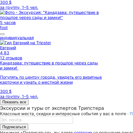
300 $
за группу, 1–5 чел.
5 часов
foot
индивидуальная
Евгений
4,83
12 отзывов
Канадзава: путешествие в прошлое через сады
и замки!
Погулять по центру города, увидеть его визитные
карточки и узнать о местной жизни
300 $
за группу, 1–5 чел.
Показать все
Экскурсии и туры от экспертов Трипстера
Классные места, скидки и интересные события у вас в почте ·
П
Подписаться
Нажимая «Подписаться», вы даете
согласие
на получение рекла