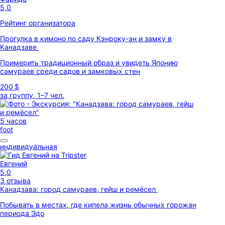
5,0
Рейтинг организатора
Прогулка в кимоно по саду Кэнроку-эн и замку в
Канадзаве
Примерить традиционный образ и увидеть Японию
самураев среди садов и замковых стен
200 $
за группу, 1–7 чел.
5 часов
foot
индивидуальная
Евгений
5,0
3 отзыва
Канадзава: город самураев, гейш и ремёсел
Побывать в местах, где кипела жизнь обычных горожан
периода Эдо