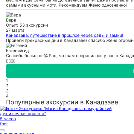
самыми вкусными моти. Рекомендуем Женю однозначно!
Вера
Опыт: 53 экскурсии
27 марта
Канадзава: путешествие в прошлое через сады и замки!
Провели прекрасные дни в Канадзаве) спасибо Жене огромно
Евгений
гид
Спасибо большое 🥰 Рад, что вам понравилось у нас в Канад
🙇🏻‍♂️✨
1
2
3
4
Популярные экскурсии в Канадзаве
5 часов
foot
индивидуальная