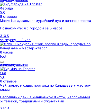
Фарида
5,0
5 отзывов
Магия Канадзавы: самурайский дух и вечная красота
Познакомиться с городом за 5 часов
310 $
за группу, 1–8 чел.
6 часов
foot
индивидуальная
Яна
5,0
6 отзывов
Чай, золото и сады: прогулка по Канадзаве + мастер-
класс
Неспешный день в «маленьком Киото», наполненный
эстетикой, традициями и открытиями
340 $