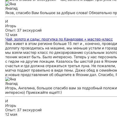
Яна
гид
Яков, спасибо Вам большое за добрые слова! Обязательно п
И
Игорь
Опыт: 37 экскурсий
12 мая
Чай, золото и сады: прогулка по Канадзаве + мастер-класс
Яна живет в этом регионе больше 15 лет и , конечно, провод
доплату проводилась на машине, мы меньше устали и горазд
мы взяли мастер класс по декорированию сусальным золото
техник может быть. Было интересно. Теперь у нас персонал
с гидом на другие локации. Казалось бы шестой раз в Японии
счастья и где должна отражаться третья луна. Не пожалели,
матча подают правильно в виде пены. Даже обед в семейном
и новые представления об общепите в Японии дал. Спасибо, 
Яна
гид
Игорь, Ангелина, большое спасибо вам за подробный положит
интересно) Приезжайте еще!!!:)
И
Игорь
Опыт: 37 экскурсий
12 мая