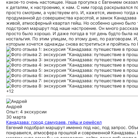
какое-то очень настоящее. Наша прогулка с Евгением оказал
к деталям, к настроению, к нам. С ним город раскрывался по
просто смотрим, а чувствуем его. И, кажется, именно тогда
продуманной до совершенства красотой, и замок Канадзава 
живой, атмосферный квартал гейш. Но особенно ценно было т
подстроил маршрут под наше настроение. Он много рассказыв
просто было хорошо. И даже погода в тот день будто была н
ностальгия. По этим улицам, по этому дню, по разговорам. 
которым хочется однажды снова встретиться и пройтись по Ка
+12
Андрей
Опыт: 4 экскурсии
30 марта
Канадзава: город самураев, гейш и ремёсел
Евгений подобрал маршрут именно под нас, под запрос. Об
понравился, атмосфера прошлой и современной Канадзавы. 
местам куда сами бы не догадались зайти, даже побывали в 