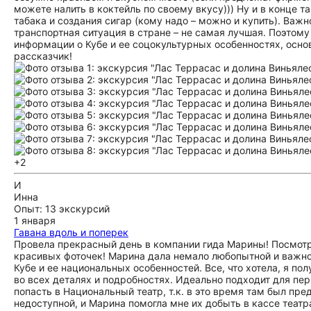
можете налить в коктейль по своему вкусу))) Ну и в конце
табака и создания сигар (кому надо – можно и купить). Важн
транспортная ситуация в стране – не самая лучшая. Поэтому
информации о Кубе и ее соцокультурных особенностях, осно
рассказчик!
+2
И
Инна
Опыт: 13 экскурсий
1 января
Гавана вдоль и поперек
Провела прекрасный день в компании гида Марины! Посмотре
красивых фоточек! Марина дала немало любопытной и важн
Кубе и ее национальных особенностей. Все, что хотела, я по
во всех деталях и подробностях. Идеально подходит для пер
попасть в Национальный театр, т.к. в это время там был пр
недоступной, и Марина помогла мне их добыть в кассе театр