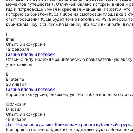
моментов путешествия. Отличный баланс истории, видов и р
гид и потрясающе умная и красивая женщина. Кажется, что 
историю за бокалом Куба Либре на смотровой площадке в оте
опыт посещения Кубы будет точно неполным. PS. Вечером то
кубинском шоу. Сошлись во мнении, что если выбирать: шоу 
I
Irina
Опыт: 6 экскурсий
12 февраля
Гавана вдоль и поперек
Спасибо гиду Надежде за интересную познавательную экску
урок сальсы
E
Ekaterina
26 января
Гавана вдоль и поперек
Хорошая экскурсия, рекомендую. На любые вопросы организ
Михаил
Опыт: 3 экскурсии
18 января
Лас Террасас и долина Виньялес – красота кубинской приро
Всё прошло отлично. Здесь вы в надёжных руках. Всем рек