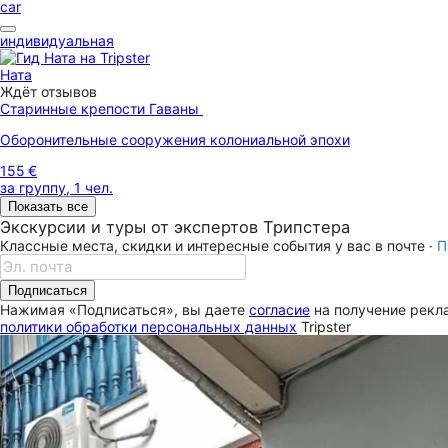
car
индивидуальная
Ната
Ждёт отзывов
Старинные крепости Гаваны
Оборонительные сооружения колониальной эпохи
155 €
за группу, 1 чел.
Показать все
Экскурсии и туры от экспертов Трипстера
Классные места, скидки и интересные события у вас в почте ·
П
Подписаться
Нажимая «Подписаться», вы даете
согласие
на получение рекла
политики обработки персональных данных
Tripster