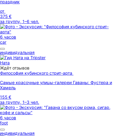
праздник
от
375 €
за группу, 1–6 чел.
6 часов
car
индивидуальная
Ната
Ждёт отзывов
Философия кубинского стрит-арта
Самые красочные улицы-галереи Гаваны: Фустера и
Хамель
155 €
за группу, 1–3 чел.
6 часов
foot
индивидуальная