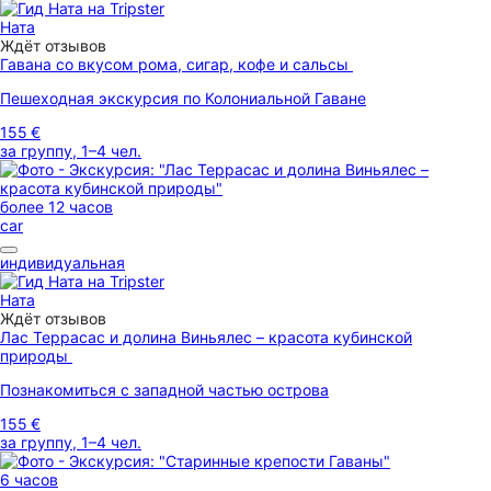
Ната
Ждёт отзывов
Гавана со вкусом рома, сигар, кофе и сальсы
Пешеходная экскурсия по Колониальной Гаване
155 €
за группу, 1–4 чел.
более 12 часов
car
индивидуальная
Ната
Ждёт отзывов
Лас Террасас и долина Виньялес – красота кубинской
природы
Познакомиться с западной частью острова
155 €
за группу, 1–4 чел.
6 часов