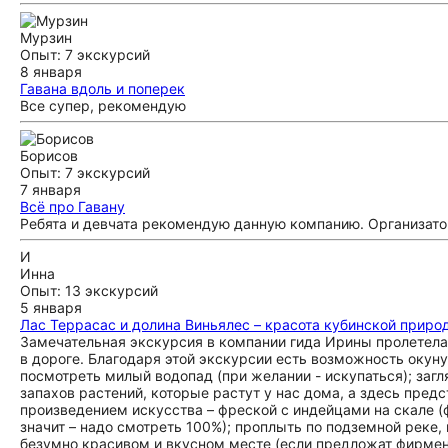
Мурзин
Опыт: 7 экскурсий
8 января
Гавана вдоль и поперек
Все супер, рекомендую
Борисов
Опыт: 7 экскурсий
7 января
Всё про Гавану
Ребята и девчата рекомендую данную компанию. Организато
И
Инна
Опыт: 13 экскурсий
5 января
Лас Террасас и долина Виньялес – красота кубинской приро
Замечательная экскурсия в компании гида Ирины пролетел
в дороге. Благодаря этой экскурсии есть возможность окун
посмотреть милый водопад (при желании - искупаться); загл
запахов растений, которые растут у нас дома, а здесь пре
произведением искусства – фреской с индейцами на скале (
значит – надо смотреть 100%); проплыть по подземной реке,
безумно красивом и вкусном месте (если предложат фирменн