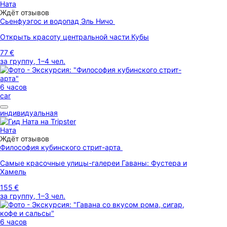
Ната
Ждёт отзывов
Сьенфуэгос и водопад Эль Ничо
Открыть красоту центральной части Кубы
77 €
за группу, 1–4 чел.
6 часов
car
индивидуальная
Ната
Ждёт отзывов
Философия кубинского стрит-арта
Самые красочные улицы-галереи Гаваны: Фустера и
Хамель
155 €
за группу, 1–3 чел.
6 часов