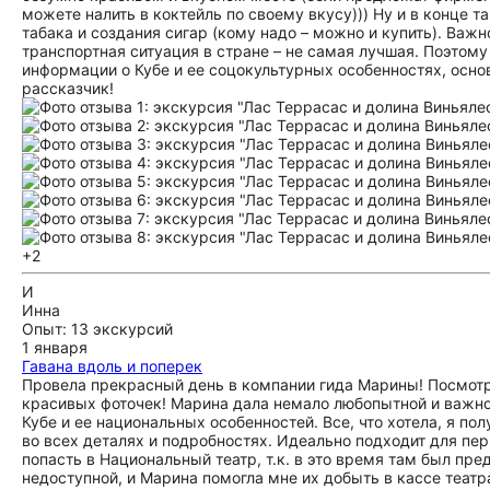
можете налить в коктейль по своему вкусу))) Ну и в конце
табака и создания сигар (кому надо – можно и купить). Важн
транспортная ситуация в стране – не самая лучшая. Поэтому
информации о Кубе и ее соцокультурных особенностях, осно
рассказчик!
+2
И
Инна
Опыт: 13 экскурсий
1 января
Гавана вдоль и поперек
Провела прекрасный день в компании гида Марины! Посмотре
красивых фоточек! Марина дала немало любопытной и важн
Кубе и ее национальных особенностей. Все, что хотела, я по
во всех деталях и подробностях. Идеально подходит для пер
попасть в Национальный театр, т.к. в это время там был пр
недоступной, и Марина помогла мне их добыть в кассе театр