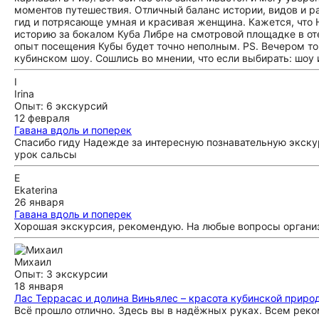
моментов путешествия. Отличный баланс истории, видов и р
гид и потрясающе умная и красивая женщина. Кажется, что 
историю за бокалом Куба Либре на смотровой площадке в оте
опыт посещения Кубы будет точно неполным. PS. Вечером то
кубинском шоу. Сошлись во мнении, что если выбирать: шоу 
I
Irina
Опыт: 6 экскурсий
12 февраля
Гавана вдоль и поперек
Спасибо гиду Надежде за интересную познавательную экску
урок сальсы
E
Ekaterina
26 января
Гавана вдоль и поперек
Хорошая экскурсия, рекомендую. На любые вопросы организ
Михаил
Опыт: 3 экскурсии
18 января
Лас Террасас и долина Виньялес – красота кубинской приро
Всё прошло отлично. Здесь вы в надёжных руках. Всем рек