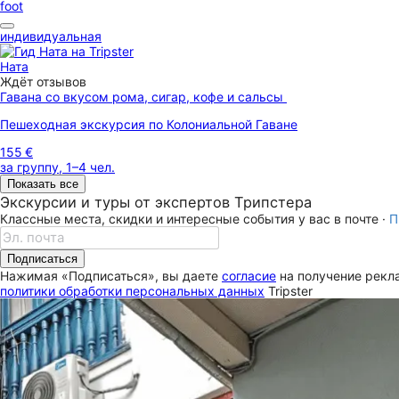
foot
индивидуальная
Ната
Ждёт отзывов
Гавана со вкусом рома, сигар, кофе и сальсы
Пешеходная экскурсия по Колониальной Гаване
155 €
за группу, 1–4 чел.
Показать все
Экскурсии и туры от экспертов Трипстера
Классные места, скидки и интересные события у вас в почте ·
П
Подписаться
Нажимая «Подписаться», вы даете
согласие
на получение рекла
политики обработки персональных данных
Tripster