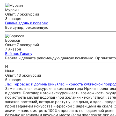
Мурзин
Опыт: 7 экскурсий
8 января
Гавана вдоль и поперек
Все супер, рекомендую
Борисов
Опыт: 7 экскурсий
7 января
Всё про Гавану
Ребята и девчата рекомендую данную компанию. Организато
И
Инна
Опыт: 13 экскурсий
5 января
Лас Террасас и долина Виньялес – красота кубинской приро
Замечательная экскурсия в компании гида Ирины пролетел
в дороге. Благодаря этой экскурсии есть возможность окун
посмотреть милый водопад (при желании - искупаться); загл
запахов растений, которые растут у нас дома, а здесь пре
произведением искусства – фреской с индейцами на скале (
значит – надо смотреть 100%); проплыть по подземной реке,
безумно красивом и вкусном месте (если предложат фирменн