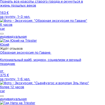
Познать все красоты старого города и окунуться в
жизнь прошлых веков
163 €
за группу, 1–3 чел.
6 часов
car
индивидуальная
Юрий
Ждёт отзывов
Обзорная экскурсия по Гаване
Колониальный вайб, модерн, социализм и вечный
праздник
от
375 €
за группу, 1–6 чел.
более 12 часов
car
индивидуальная