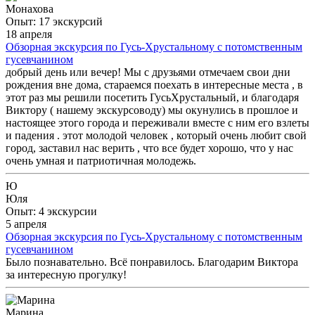
Монахова
Опыт: 17 экскурсий
18 апреля
Обзорная экскурсия по Гусь-Хрустальному с потомственным
гусевчанином
добрый день или вечер! Мы с друзьями отмечаем свои дни
рождения вне дома, стараемся поехать в интересные места , в
этот раз мы решили посетить ГусьХрустальный, и благодаря
Виктору ( нашему экскурсоводу) мы окунулись в прошлое и
настоящее этого города и переживали вместе с ним его взлеты
и падения . этот молодой человек , который очень любит свой
город, заставил нас верить , что все будет хорошо, что у нас
очень умная и патриотичная молодежь.
Ю
Юля
Опыт: 4 экскурсии
5 апреля
Обзорная экскурсия по Гусь-Хрустальному с потомственным
гусевчанином
Было познавательно. Всё понравилось. Благодарим Виктора
за интересную прогулку!
Марина