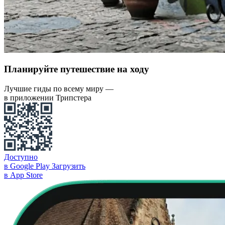
Планируйте путешествие на ходу
Лучшие гиды по всему миру —
в приложении Трипстера
Доступно
в Google Play
Загрузить
в App Store