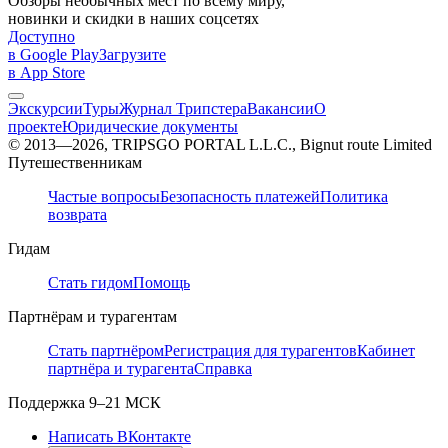
Обзоры необычных мест по всему миру,
новинки и скидки в наших соцсетях
Доступно
в Google Play
Загрузите
в App Store
Экскурсии
Туры
Журнал Трипстера
Вакансии
О
проекте
Юридические документы
© 2013—2026, TRIPSGO PORTAL L.L.C., Bignut route Limited
Путешественникам
Частые вопросы
Безопасность платежей
Политика
возврата
Гидам
Стать гидом
Помощь
Партнёрам и турагентам
Стать партнёром
Регистрация для турагентов
Кабинет
партнёра и турагента
Справка
Поддержка
9–21 МСК
Написать ВКонтакте