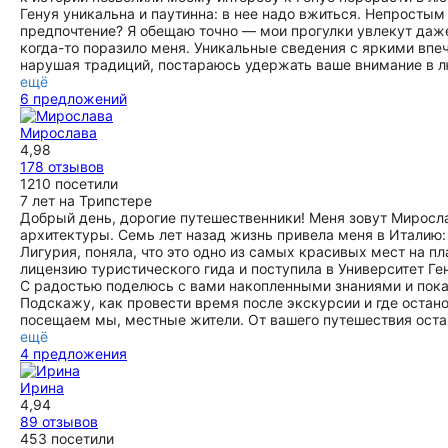
Генуя уникальна и паутинна: в нее надо вжиться. Непростым
предпочтение? Я обещаю точно — мои прогулки увлекут даже
когда-то поразило меня. Уникальные сведения с яркими впеч
нарушая традиций, постараюсь удержать ваше внимание в лю
ещё
6 предложений
Мирослава
4,98
178 отзывов
1210 посетили
7 лет на Трипстере
Добрый день, дорогие путешественники! Меня зовут Миросла
архитектуры. Семь лет назад жизнь привела меня в Италию:
Лигурия, поняла, что это одно из самых красивых мест на 
лицензию туристического гида и поступила в Университет Ге
С радостью поделюсь с вами накопленными знаниями и пок
Подскажу, как провести время после экскурсии и где остан
посещаем мы, местные жители. От вашего путешествия оста
ещё
4 предложения
Ирина
4,94
89 отзывов
453 посетили