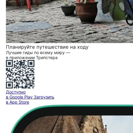
Планируйте путешествие на ходу
Лучшие гиды по всему миру —
в приложении Трипстера
Доступно
в Google Play
Загрузить
в App Store