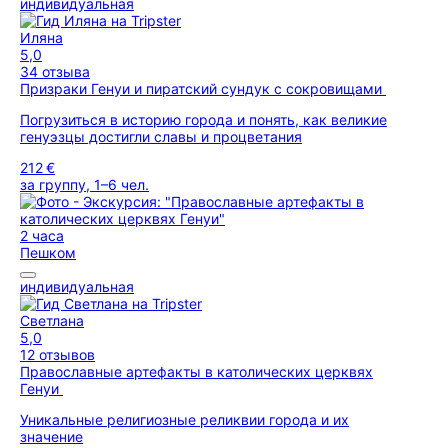
индивидуальная
Иляна
5,0
34 отзыва
Призраки Генуи и пиратский сундук с сокровищами
Погрузиться в историю города и понять, как великие
генуэзцы достигли славы и процветания
212 €
за группу, 1–6 чел.
2 часа
Пешком
индивидуальная
Светлана
5,0
12 отзывов
Православные артефакты в католических церквях
Генуи
Уникальные религиозные реликвии города и их
значение