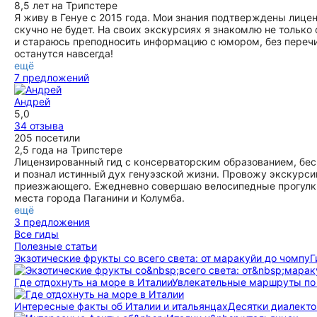
8,5 лет на Трипстере
Я живу в Генуе с 2015 года. Мои знания подтверждены лицен
скучно не будет. На своих экскурсиях я знакомлю не только 
и стараюсь преподносить информацию с юмором, без перечи
останутся навсегда!
ещё
7 предложений
Андрей
5,0
34 отзыва
205 посетили
2,5 года на Трипстере
Лицензированный гид с консерваторским образованием, бес
и познал истинный дух генуэзской жизни. Провожу экскурси
приезжающего. Ежедневно совершаю велосипедные прогулки 
места города Паганини и Колумба.
ещё
3 предложения
Все гиды
Полезные статьи
Экзотические фрукты со всего света: от маракуйи до чомпу
Г
Где отдохнуть на море в Италии
Увлекательные маршруты по д
Интересные факты об Италии и итальянцах
Десятки диалекто