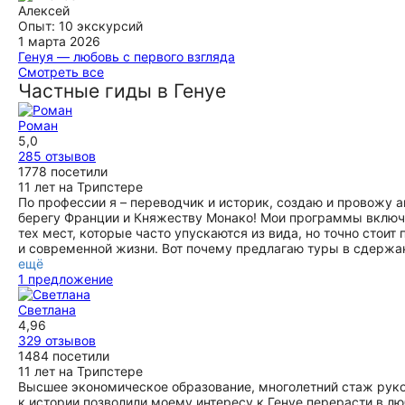
Спасибо Мирославе за доброту и отзывчивость. Мы
и гастрономическую. это было невероятно!! от всей души
Алексей
чудесно провели время!
благодарим за экскурсию. кроме того, дала очень много
Опыт: 10 экскурсий
рекомендаций по посещению заведений, поездок по
1 марта 2026
ещё
окрестностям Генуи.
Генуя — любовь с первого взгляда
Мирослава провела для нас великолепную пешую
Смотреть все
ещё
экскурсию по Генуе! Это было не просто знакомство с
Частные гиды в Генуе
достопримечательностями, а настоящее погружение в
историю города и атмосферу Лигурии. Она очень
Роман
увлекательно рассказала о становлении Генуи как морской
5,0
республики, показала скрытые уголки старого города и
285 отзывов
помогла увидеть то, что самостоятельно мы бы точно не
1778 посетили
заметили. Особенно ценно было услышать её рассказы о
11 лет на Трипстере
современной культурной жизни итальянцев, их привычках,
По профессии я – переводчик и историк, создаю и провожу
традициях и менталитете. Отдельный плюс — то, что её
берегу Франции и Княжеству Монако! Мои программы включ
муж итальянец. Благодаря этому взгляд на страну
тех мест, которые часто упускаются из вида, но точно стоит
получился особенно живым и глубоким, с интересными
и современной жизни. Вот почему предлагаю туры в сдержа
деталями изнутри. Экскурсия прошла легко, динамично и с
ещё
отличным чувством юмора. Однозначно рекомендуем
1 предложение
Мирославу всем, кто хочет не просто «посмотреть», а по-
настоящему прочувствовать Геную. Спасибо за
Светлана
вдохновение и прекрасный день! 🇮🇹✨
4,96
ещё
329 отзывов
1484 посетили
11 лет на Трипстере
Высшее экономическое образование, многолетний стаж рук
к истории позволили моему интересу к Генуе перерасти в лю