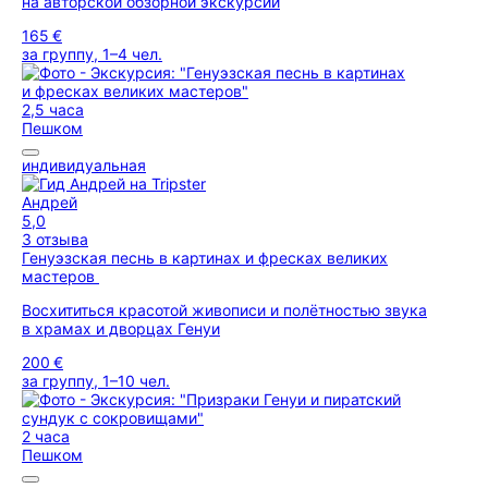
на авторской обзорной экскурсии
165 €
за группу, 1–4 чел.
2,5 часа
Пешком
индивидуальная
Андрей
5,0
3 отзыва
Генуэзская песнь в картинах и фресках великих
мастеров
Восхититься красотой живописи и полётностью звука
в храмах и дворцах Генуи
200 €
за группу, 1–10 чел.
2 часа
Пешком