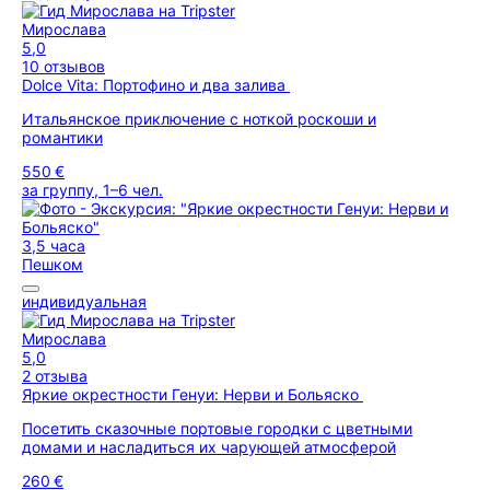
Мирослава
5,0
10 отзывов
Dolce Vita: Портофино и два залива
Итальянское приключение с ноткой роскоши и
романтики
550 €
за группу, 1–6 чел.
3,5 часа
Пешком
индивидуальная
Мирослава
5,0
2 отзыва
Яркие окрестности Генуи: Нерви и Больяско
Посетить сказочные портовые городки с цветными
домами и насладиться их чарующей атмосферой
260 €