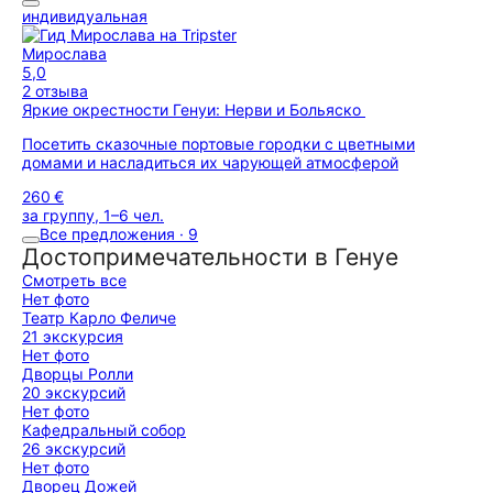
индивидуальная
Мирослава
5,0
2 отзыва
Яркие окрестности Генуи: Нерви и Больяско
Посетить сказочные портовые городки с цветными
домами и насладиться их чарующей атмосферой
260 €
за группу, 1–6 чел.
Все предложения · 9
Достопримечательности в Генуе
Смотреть все
Нет фото
Театр Карло Феличе
21 экскурсия
Нет фото
Дворцы Ролли
20 экскурсий
Нет фото
Кафедральный собор
26 экскурсий
Нет фото
Дворец Дожей