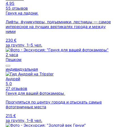
4,95
55 отзывов
Генуя на ладони
Лифты, фуникулеры, подъемники, лестницы — самое
интересное на лучших вертикалях города и между
ними
230 €
за группу, 1–5 чел.
2 часа
Пешком
индивидуальная
Андрей
5,0
27 отзывов
Генуя для вашей фотокамеры
Прогуляться по центру города и отыскать самые
фотогеничные места
215 €
за группу, 1–8 чел.