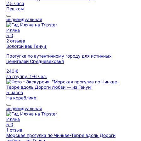
2,5 часа
Пешком
индивидуальная
Иляна
5,0
2 отзыва
Золотой век Генуи
Прогулка по аутентичному городу для истинных
ценителей Средневековья
240 €
за группу, 1–6 чел.
5 часов
На кораблике
индивидуальная
Иляна
5,0
1 отзыв
Морская прогулка по Чинкве-Терре вдоль Дороги
любви — из Генуи