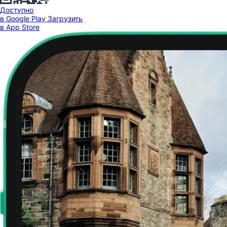
Доступно
в Google Play
Загрузить
в App Store