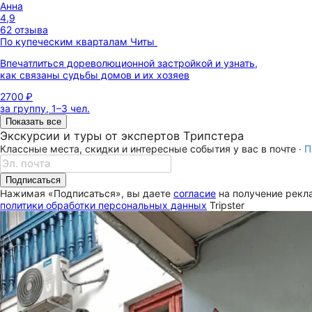
Анна
4,9
62 отзыва
По купеческим кварталам Читы
Впечатлиться дореволюционной застройкой и узнать,
как связаны судьбы домов и их хозяев
2700 ₽
за группу, 1–3 чел.
Показать все
Экскурсии и туры от экспертов Трипстера
Классные места, скидки и интересные события у вас в почте ·
П
Подписаться
Нажимая «Подписаться», вы даете
согласие
на получение рекла
политики обработки персональных данных
Tripster