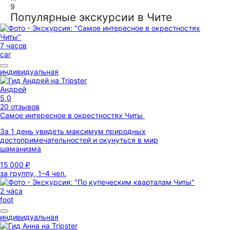
9
Популярные экскурсии в Чите
7 часов
car
индивидуальная
Андрей
5,0
20 отзывов
Самое интересное в окрестностях Читы
За 1 день увидеть максимум природных
достопримечательностей и окунуться в мир
шаманизма
15 000 ₽
за группу, 1–4 чел.
2 часа
foot
индивидуальная