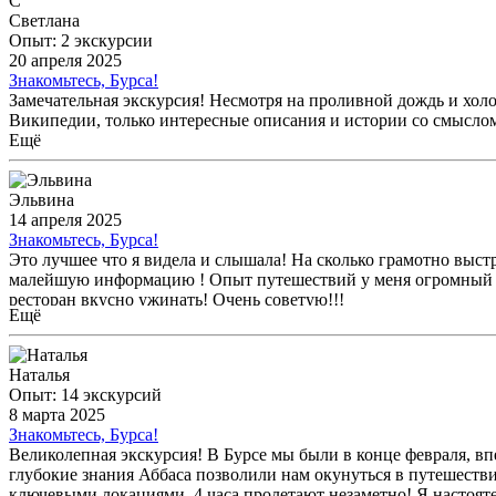
С
Светлана
Опыт: 2 экскурсии
20 апреля 2025
Знакомьтесь, Бурса!
Замечательная экскурсия! Несмотря на проливной дождь и холо
Википедии, только интересные описания и истории со смысло
Ещё
Эльвина
14 апреля 2025
Знакомьтесь, Бурса!
Это лучшее что я видела и слышала! На сколько грамотно выст
малейшую информацию ! Опыт путешествий у меня огромный , но
ресторан вкусно ужинать! Очень советую!!!
Ещё
Наталья
Опыт: 14 экскурсий
8 марта 2025
Знакомьтесь, Бурса!
Великолепная экскурсия! В Бурсе мы были в конце февраля, впе
глубокие знания Аббаса позволили нам окунуться в путешеств
ключевыми локациями, 4 часа пролетают незаметно! Я настоят