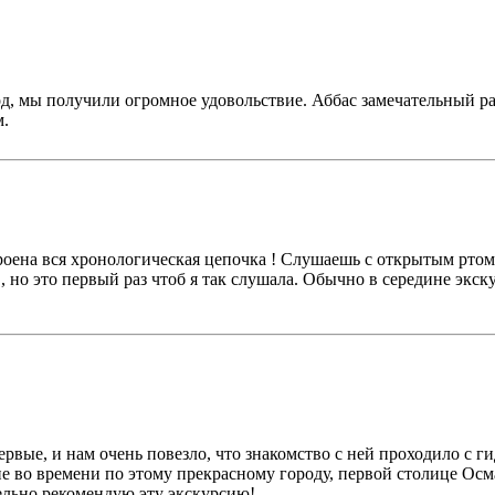
д, мы получили огромное удовольствие. Аббас замечательный ра
м.
роена вся хронологическая цепочка ! Слушаешь с открытым ртом
 это первый раз чтоб я так слушала. Обычно в середине экскур
рвые, и нам очень повезло, что знакомство с ней проходило с г
ие во времени по этому прекрасному городу, первой столице О
ельно рекомендую эту экскурсию!