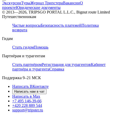
Экскурсии
Туры
Журнал Трипстера
Вакансии
О
проекте
Юридические документы
© 2013—2026, TRIPSGO PORTAL L.L.C., Bignut route Limited
Путешественникам
Частые вопросы
Безопасность платежей
Политика
возврата
Гидам
Стать гидом
Помощь
Партнёрам и турагентам
Стать партнёром
Регистрация для турагентов
Кабинет
партнёра и турагента
Справка
Поддержка
9–21 МСК
Написать ВКонтакте
Написать нам в чат
Написать в Max
+7 495 146-39-66
+420 228 889 544
support@tripster.ru