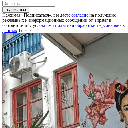
вопросы отвечала очень интересно и подробно. Высоко
профессиональный организатор, замечательный
Подписаться
человек,очень интересный собеседник. Для нас самое
Нажимая «Подписаться», вы даете
согласие
на получение
главное экскурсионное обслуживание, всё было просто
рекламных и информационных сообщений от Tripster в
замечательно. Жанар профессионал своего дела!
соответствии c
условиями политики обработки персональных
ещё
данных
Tripster