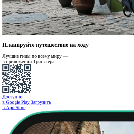
Планируйте путешествие на ходу
Лучшие гиды по всему миру —
в приложении Трипстера
Доступно
в Google Play
Загрузить
в App Store