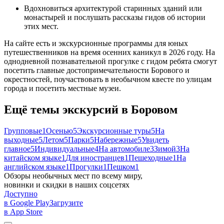
Вдохновиться архитектурой старинных зданий или
монастырей и послушать рассказы гидов об истории
этих мест.
На сайте есть и экскурсионные программы для юных
путешественников на время осенних каникул в 2026 году. На
однодневной познавательной прогулке с гидом ребята смогут
посетить главные достопримечательности Борового и
окрестностей, поучаствовать в необычном квесте по улицам
города и посетить местные музеи.
Ещё темы экскурсий в Боровом
Групповые
1
Осенью
5
Экскурсионные туры
5
На
выходные
5
Летом
5
Парки
5
Набережные
5
Увидеть
главное
5
Индивидуальные
4
На автомобиле
3
Зимой
3
На
китайском языке
1
Для иностранцев
1
Пешеходные
1
На
английском языке
1
Прогулки
1
Пешком
1
Обзоры необычных мест по всему миру,
новинки и скидки в наших соцсетях
Доступно
в Google Play
Загрузите
в App Store