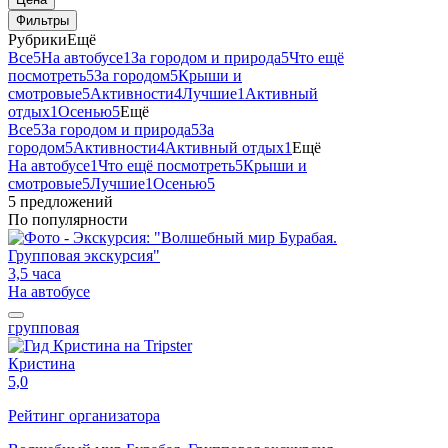
Фильтры
Рубрики
Ещё
Все
5
На автобусе
1
За городом и природа
5
Что ещё
посмотреть
5
За городом
5
Крыши и
смотровые
5
Активности
4
Лучшие
1
Активный
отдых
1
Осенью
5
Ещё
Все
5
За городом и природа
5
За
городом
5
Активности
4
Активный отдых
1
Ещё
На автобусе
1
Что ещё посмотреть
5
Крыши и
смотровые
5
Лучшие
1
Осенью
5
5 предложений
По популярности
3,5 часа
На автобусе
групповая
Кристина
5,0
Рейтинг организатора