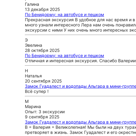
Галина
13 декабря 2025
По Бенидорму: на автобусе и пешком
Прекрасная экскурсия В удобное для нас время и в
много узнали интересного Лера нам очень понравил
экскурсии с ними У них очень много интересных эк
Э
Эвелина
28 октября 2025
По Бенидорму: на автобусе и пешком
Отличная и интересная экскурсия. Спасибо Валерии
Н
Наталья
20 сентября 2025
Замок Гуадалест и водопады Альгара в мини-групп
Всё супер !
М
Марина
Опыт: 3 экскурсии
9 сентября 2025
Замок Гуадалест и водопады Альгара в мини-групп
В = Валерия = Великолепная! Мы были на двух турах
претворяет в жизнь. Замок Гуадалест и его окрес