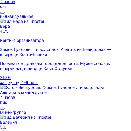
7 часов
car
индивидуальная
Вера
4,75
Рейтинг организатора
Замок Гуадалест и водопады Альгар: из Бенидорма —
в сердце Коста-Бланки
Побывать в древнем городе-крепости, Музее солонок
и перечниц и дворце Каса Ордунья
210 €
за группу, 1–8 чел.
7 часов
bus
Мини-группа
Валерия
5,0