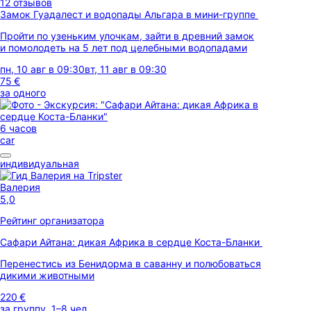
12 отзывов
Замок Гуадалест и водопады Альгара в мини-группе
Пройти по узеньким улочкам, зайти в древний замок
и помолодеть на 5 лет под целебными водопадами
пн, 10 авг в 09:30
вт, 11 авг в 09:30
75 €
за одного
6 часов
car
индивидуальная
Валерия
5,0
Рейтинг организатора
Сафари Айтана: дикая Африка в сердце Коста-Бланки
Перенестись из Бенидорма в саванну и полюбоваться
дикими животными
220 €
за группу, 1–8 чел.