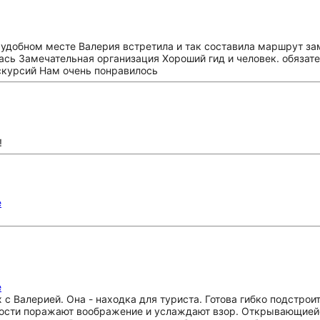
 удобном месте Валерия встретила и так составила маршрут з
ась Замечательная организация Хороший гид и человек. обяза
скурсий Нам очень понравилось
!
е
е
 с Валерией. Она - находка для туриста. Готова гибко подстрои
тности поражают воображение и услаждают взор. Открывающиейс