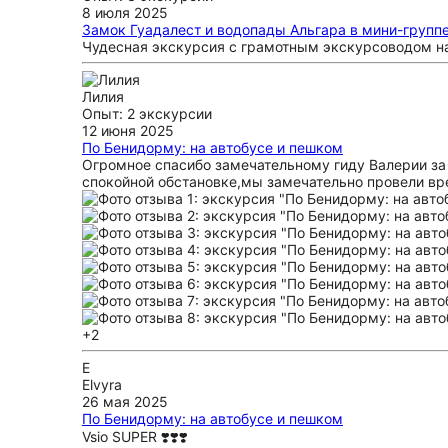
8 июля 2025
Замок Гуадалест и водопады Альгара в мини-групп
Чудесная экскурсия с грамотным экскурсоводом над
Лилия
Опыт: 2 экскурсии
12 июня 2025
По Бенидорму: на автобусе и пешком
Огромное спасибо замечательному гиду Валерии за
спокойной обстановке,мы замечательно провели вр
+2
E
Elvyra
26 мая 2025
По Бенидорму: на автобусе и пешком
Vsio SUPER ❣️❣️❣️