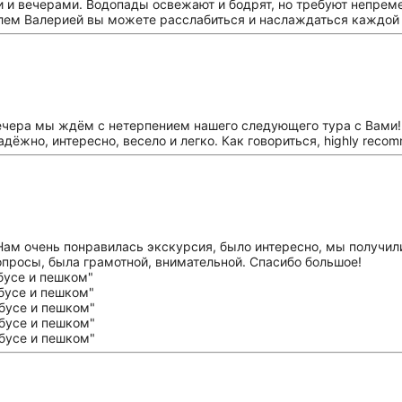
 и вечерами. Водопады освежают и бодрят, но требуют непреме
лем Валерией вы можете расслабиться и наслаждаться каждой
ечера мы ждём с нетерпением нашего следующего тура с Вами! 
дёжно, интересно, весело и легко. Как говориться, highly reco
ам очень понравилась экскурсия, было интересно, мы получили 
опросы, была грамотной, внимательной. Спасибо большое!