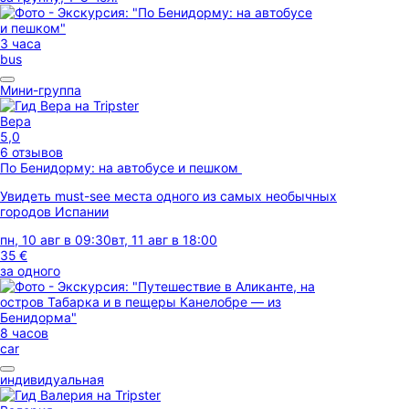
3 часа
bus
Мини-группа
Вера
5,0
6 отзывов
По Бенидорму: на автобусе и пешком
Увидеть must-see места одного из самых необычных
городов Испании
пн, 10 авг в 09:30
вт, 11 авг в 18:00
35 €
за одного
8 часов
car
индивидуальная