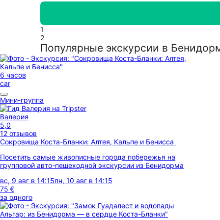
1
2
Популярные экскурсии в Бенидор
6 часов
car
Мини-группа
Валерия
5,0
12 отзывов
Сокровища Коста-Бланки: Алтея, Кальпе и Бенисса
Посетить самые живописные города побережья на
групповой авто-пешеходной экскурсии из Бенидорма
вс, 9 авг в 14:15
пн, 10 авг в 14:15
75 €
за одного