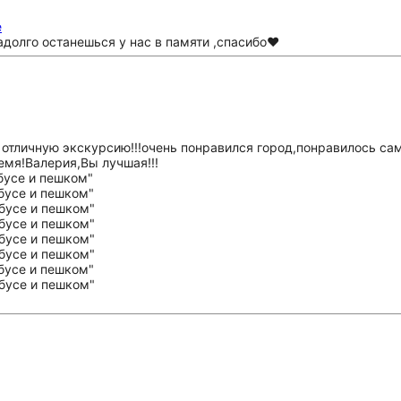
е
олго останешься у нас в памяти ,спасибо❤️
 отличную экскурсию!!!очень понравился город,понравилось са
емя!Валерия,Вы лучшая!!!