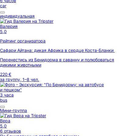
6 часов
car
индивидуальная
Валерия
5,0
Рейтинг организатора
Сафари Айтана: дикая Африка в сердце Коста-Бланки
Перенестись из Бенидорма в саванну и полюбоваться
дикими животными
220 €
за группу, 1–8 чел.
3 часа
bus
Мини-группа
Вера
5,0
6 отзывов