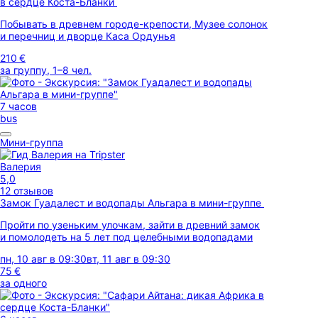
в сердце Коста-Бланки
Побывать в древнем городе-крепости, Музее солонок
и перечниц и дворце Каса Ордунья
210 €
за группу, 1–8 чел.
7 часов
bus
Мини-группа
Валерия
5,0
12 отзывов
Замок Гуадалест и водопады Альгара в мини-группе
Пройти по узеньким улочкам, зайти в древний замок
и помолодеть на 5 лет под целебными водопадами
пн, 10 авг в 09:30
вт, 11 авг в 09:30
75 €
за одного