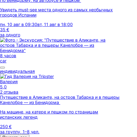
По Бенидорму: на автобусе и пешком
Увидеть must-see места одного из самых необычных
городов Испании
пн, 10 авг в 09:30
вт, 11 авг в 18:00
35 €
за одного
8 часов
car
индивидуальная
Валерия
5,0
2 отзыва
Путешествие в Аликанте, на остров Табарка и в пещеры
Канелобре — из Бенидорма
На машине, на катере и пешком по страницам
испанских легенд
250 €
за группу, 1–8 чел.