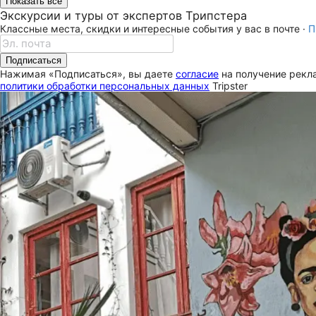
Показать все
Экскурсии и туры от экспертов Трипстера
Классные места, скидки и интересные события у вас в почте ·
П
Подписаться
Нажимая «Подписаться», вы даете
согласие
на получение рекла
политики обработки персональных данных
Tripster