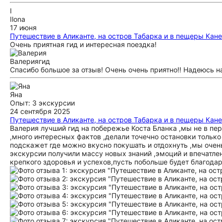
I
Ilona
17 июня
Путешествие в Аликанте, на остров Табарка и в пещеры Кан
Очень приятная гид и интересная поездка!
Валерия
гид
Спасибо большое за отзыв! Очень очень приятно!! Надеюсь на
Яна
Опыт: 3 экскурсии
24 сентября 2025
Путешествие в Аликанте, на остров Табарка и в пещеры Кан
Валерия лучший гид на побережье Коста Бланка ,мы не в пе
,много интересных фактов ,делали точечно остановки только
подскажет где можно вкусно покушать и отдохнуть ,мы оче
экскурсии получили массу новых знаний ,эмоций и впечатле
крепкого здоровья и успехов,пусть побольше будет благода