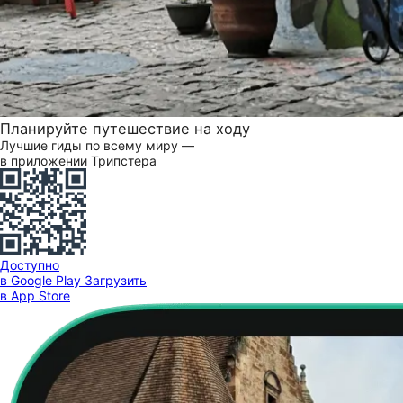
Планируйте путешествие на ходу
Лучшие гиды по всему миру —
в приложении Трипстера
Доступно
в Google Play
Загрузить
в App Store