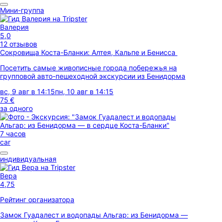
Мини-группа
Валерия
5,0
12 отзывов
Сокровища Коста-Бланки: Алтея, Кальпе и Бенисса
Посетить самые живописные города побережья на
групповой авто-пешеходной экскурсии из Бенидорма
вс, 9 авг в 14:15
пн, 10 авг в 14:15
75 €
за одного
7 часов
car
индивидуальная
Вера
4,75
Рейтинг организатора
Замок Гуадалест и водопады Альгар: из Бенидорма —