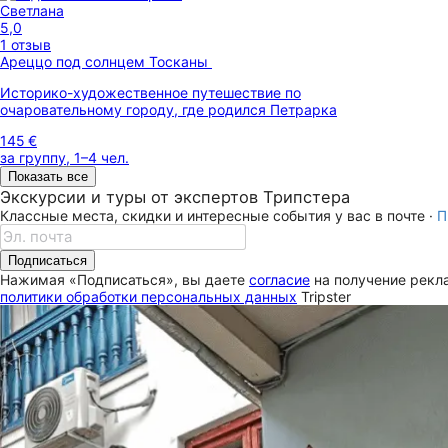
Светлана
5,0
1 отзыв
Ареццо под солнцем Тосканы
Историко-художественное путешествие по
очаровательному городу, где родился Петрарка
145 €
за группу, 1–4 чел.
Показать все
Экскурсии и туры от экспертов Трипстера
Классные места, скидки и интересные события у вас в почте ·
П
Подписаться
Нажимая «Подписаться», вы даете
согласие
на получение рекла
политики обработки персональных данных
Tripster