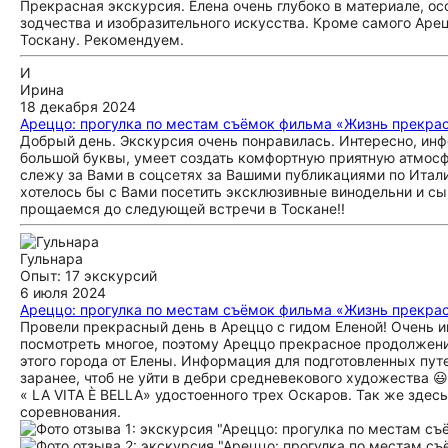
Прекрасная экскурсия. Елена очень глубоко в материале, ос
зодчества и изобразительного искусства. Кроме самого Аре
Тоскану. Рекомендуем.
И
Ирина
18 декабря 2024
Ареццо: прогулка по местам съёмок фильма «Жизнь прекра
Добрый день. Экскурсия очень понравилась. Интересно, инф
большой буквы, умеет создать комфортную приятную атмосфе
слежу за Вами в соцсетях за Вашими публикациями по Итали
хотелось бы с Вами посетить эксклюзивные винодельни и сыро
прощаемся до следующей встречи в Тоскане!!
Гульнара
Опыт: 17 экскурсий
6 июля 2024
Ареццо: прогулка по местам съёмок фильма «Жизнь прекра
Провели прекрасный день в Ареццо с гидом Еленой! Очень ин
посмотреть многое, поэтому Ареццо прекрасное продолжение
этого города от Елены. Информация для подготовленных путе
заранее, чтоб не уйти в дебри средневекового художества 
« LA VITA È BELLA» удостоенного трех Оскаров. Так же зде
соревнования.