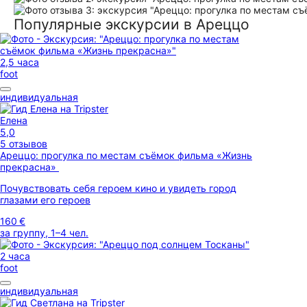
Популярные экскурсии в Ареццо
2,5 часа
foot
индивидуальная
Елена
5,0
5 отзывов
Ареццо: прогулка по местам съёмок фильма «Жизнь
прекрасна»
Почувствовать себя героем кино и увидеть город
глазами его героев
160 €
за группу, 1–4 чел.
2 часа
foot
индивидуальная