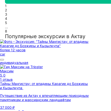
1
2
3
4
5
...
8
Популярные экскурсии в Актау
более 12 часов
car
индивидуальная
Максим
5,0
1 отзыв
Тайны Мангистау: от впадины Карагие до Бозжиры
и Кызылкупа
Путешествие из Актау к впечатляющим природным
памятникам и марсианским ландшафтам
37 000 ₽