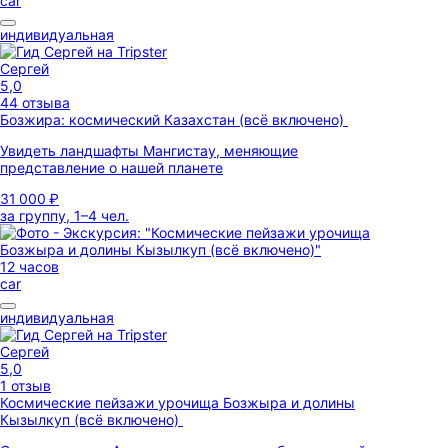
car
индивидуальная
Сергей
5,0
44 отзыва
Бозжира: космический Казахстан (всё включено)
Увидеть ландшафты Мангистау, меняющие
представление о нашей планете
31 000 ₽
за группу, 1–4 чел.
12 часов
car
индивидуальная
Сергей
5,0
1 отзыв
Космические пейзажи урочища Бозжыра и долины
Кызылкуп (всё включено)