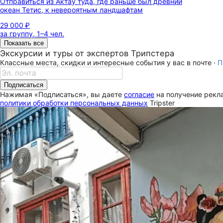
Отправиться из Актау туда, где раньше был древний
океан Тетис, к невероятным ландшафтам
29 000 ₽
за группу, 1–4 чел.
Показать все
Экскурсии и туры от экспертов Трипстера
Классные места, скидки и интересные события у вас в почте ·
П
Подписаться
Нажимая «Подписаться», вы даете
согласие
на получение рекла
политики обработки персональных данных
Tripster