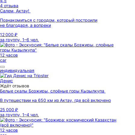
4,5
4 отзыва
Салем, Актау!
Познакомиться с городом, который построили
не благодаря, а вопреки
12 000 ₽
за группу, 1–6 чел.
12 часов
car
индивидуальная
Денис
Ждёт отзывов
Белые скалы Бозжиры, слоёные горы Кызылкупа
В путешествии на 650 км из Актау, где всё включено
25 000 ₽
за группу, 1–4 чел.
12 часов