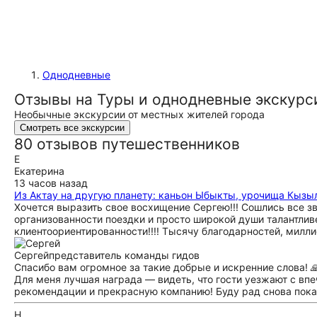
Однодневные
Отзывы на Туры и однодневные экскурси
Необычные экскурсии от местных жителей города
Смотреть все экскурсии
80 отзывов путешественников
Е
Екатерина
13 часов назад
Из Актау на другую планету: каньон Ыбыкты, урочища Кызы
Хочется выразить свое восхищение Сергею!!! Сошлись все зв
организованности поездки и просто широкой души талантлив
клиентоориентированности!!!! Тысячу благодарностей, милли
Сергей
представитель команды гидов
Спасибо вам огромное за такие добрые и искренние слова! 
Для меня лучшая награда — видеть, что гости уезжают с впе
рекомендации и прекрасную компанию! Буду рад снова показ
Н