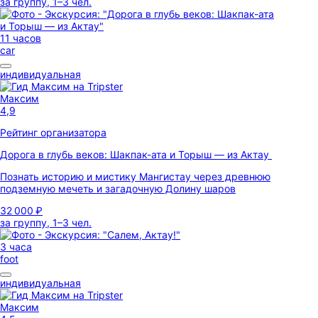
за группу, 1–3 чел.
11 часов
car
индивидуальная
Максим
4,9
Рейтинг организатора
Дорога в глубь веков: Шакпак-ата и Торыш — из Актау
Познать историю и мистику Мангистау через древнюю
подземную мечеть и загадочную Долину шаров
32 000 ₽
за группу, 1–3 чел.
3 часа
foot
индивидуальная
Максим