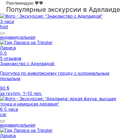
Реклмендую 💖💖
Популярные экскурсии в Аделаиде
3 часа
foot
индивидуальная
Лариса
5,0
5 отзывов
Знакомство с Аделаидой
Прогулка по живописному городу с колониальным
прошлым
90 $
за группу, 1–10 чел.
6,5 часа
car
индивидуальная
Лариса