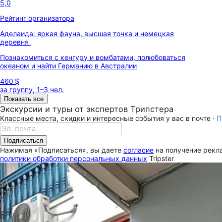
5,0
Рейтинг организатора
Аделаида: яркая фауна, высшая точка и немецкая
деревня
Познакомиться с кенгуру и вомбатами, полюбоваться
океаном и найти Германию в Австралии
460 $
за группу, 1–3 чел.
Показать все
Экскурсии и туры от экспертов Трипстера
Классные места, скидки и интересные события у вас в почте ·
П
Подписаться
Нажимая «Подписаться», вы даете
согласие
на получение рекла
политики обработки персональных данных
Tripster