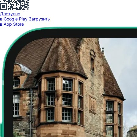
Доступно
в Google Play
Загрузить
в App Store