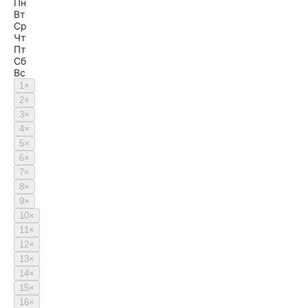
Пн
Вт
Ср
Чт
Пт
Сб
Вс
1
×
2
×
3
×
4
×
5
×
6
×
7
×
8
×
9
×
10
×
11
×
12
×
13
×
14
×
15
×
16
×