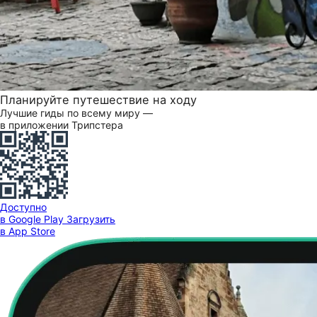
Планируйте путешествие на ходу
Лучшие гиды по всему миру —
в приложении Трипстера
Доступно
в Google Play
Загрузить
в App Store