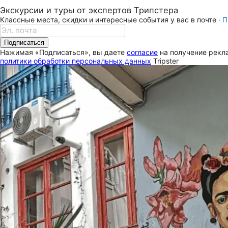
Экскурсии и туры от экспертов Трипстера
Классные места, скидки и интересные события у вас в почте ·
П
Подписаться
Нажимая «Подписаться», вы даете
согласие
на получение рекла
политики обработки персональных данных
Tripster