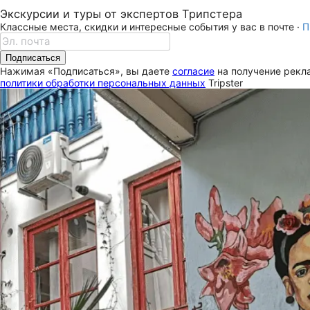
Экскурсии и туры от экспертов Трипстера
Классные места, скидки и интересные события у вас в почте ·
П
Подписаться
Нажимая «Подписаться», вы даете
согласие
на получение рекла
политики обработки персональных данных
Tripster