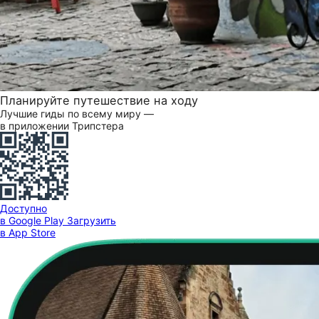
Планируйте путешествие на ходу
Лучшие гиды по всему миру —
в приложении Трипстера
Доступно
в Google Play
Загрузить
в App Store