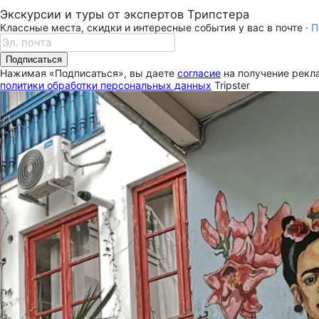
Экскурсии и туры от экспертов Трипстера
Классные места, скидки и интересные события у вас в почте ·
П
Подписаться
Нажимая «Подписаться», вы даете
согласие
на получение рекла
политики обработки персональных данных
Tripster