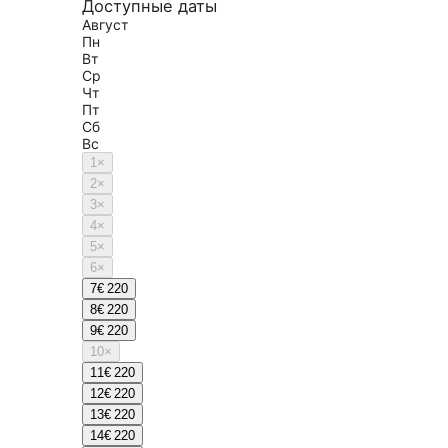
Доступные даты
Август
Пн
Вт
Ср
Чт
Пт
Сб
Вс
1
×
2
×
3
×
4
×
5
×
6
×
7
€ 220
8
€ 220
9
€ 220
10
×
11
€ 220
12
€ 220
13
€ 220
14
€ 220