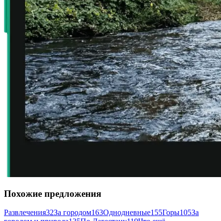
Похожие предложения
Развлечения
32
За городом
163
Однодневные
155
Горы
105
За