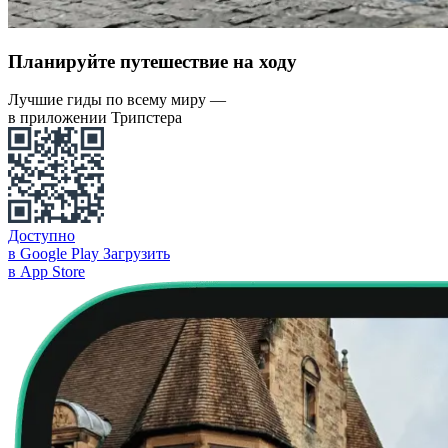
Планируйте путешествие на ходу
Лучшие гиды по всему миру —
в приложении Трипстера
Доступно
в Google Play
Загрузить
в App Store