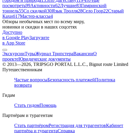
городом и природа
135
По Дагестану
119
Что ещё
посмотреть
99
Активности
62
Лучшие
83
Гимринский
тоннель
55
Со скидкой
30
Язык Тролля
28
Село Гоор
22
Старый
Кахиб
17
Мастер-классы
4
Обзоры необычных мест по всему миру,
новинки и скидки в наших соцсетях
Доступно
в Google Play
Загрузите
в App Store
Экскурсии
Туры
Журнал Трипстера
Вакансии
О
проекте
Юридические документы
© 2013—2026, TRIPSGO PORTAL L.L.C., Bignut route Limited
Путешественникам
Частые вопросы
Безопасность платежей
Политика
возврата
Гидам
Стать гидом
Помощь
Партнёрам и турагентам
Стать партнёром
Регистрация для турагентов
Кабинет
партнёра и турагента
Справка