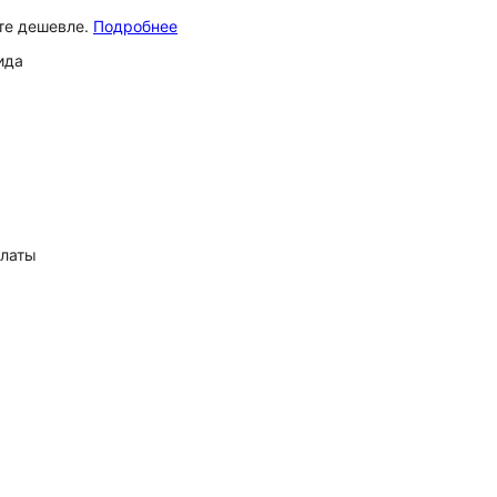
ёте дешевле.
Подробнее
ида
платы