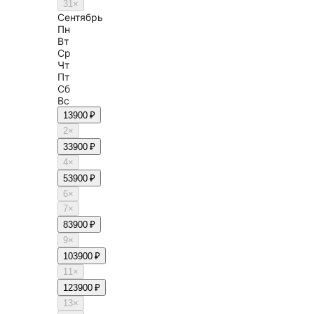
31
×
Сентябрь
Пн
Вт
Ср
Чт
Пт
Сб
Вс
1
3900 ₽
2
×
3
3900 ₽
4
×
5
3900 ₽
6
×
7
×
8
3900 ₽
9
×
10
3900 ₽
11
×
12
3900 ₽
13
×