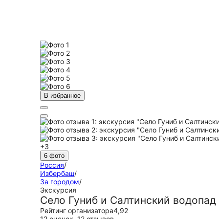
В избранное
+3
6 фото
Россия
/
Избербаш
/
За городом
/
Экскурсия
Село Гуниб и Салтинский водопад
Рейтинг организатора
4,92
12 оценок
,
12 отзывов