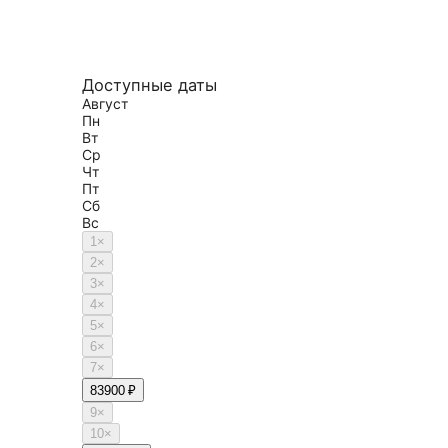
Доступные даты
Август
Пн
Вт
Ср
Чт
Пт
Сб
Вс
1
×
2
×
3
×
4
×
5
×
6
×
7
×
8
3900 ₽
9
×
10
×