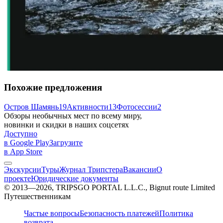
Похожие предложения
Остров Шамянь
19
Активности
13
Фотосессии
2
Обзоры необычных мест по всему миру,
новинки и скидки в наших соцсетях
Доступно
в Google Play
Загрузите
в App Store
Экскурсии
Туры
Журнал Трипстера
Вакансии
О
проекте
Юридические документы
© 2013—2026, TRIPSGO PORTAL L.L.C., Bignut route Limited
Путешественникам
Частые вопросы
Безопасность платежей
Политика
возврата