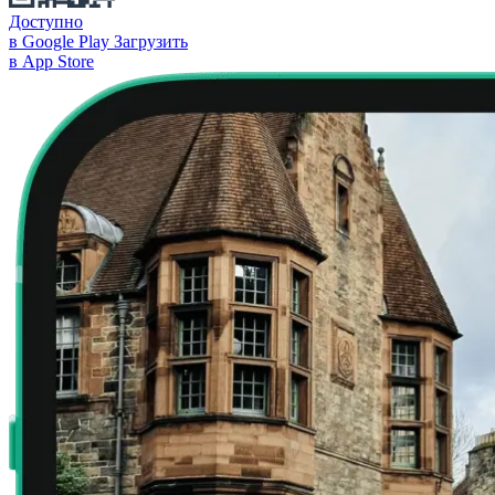
Доступно
в Google Play
Загрузить
в App Store