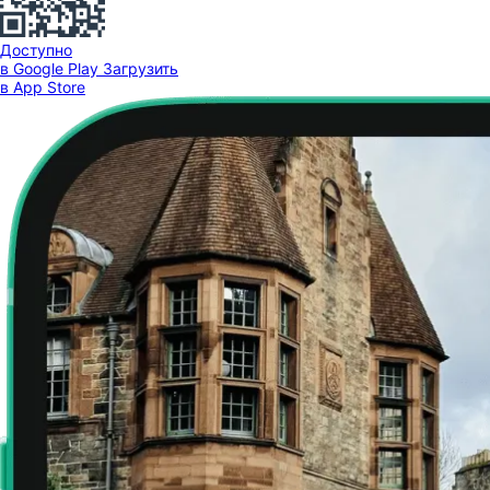
Доступно
в Google Play
Загрузить
в App Store