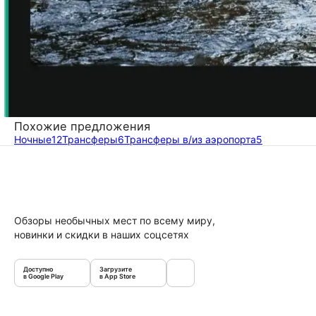
Похожие предложения
Ночные
12
Трансферы
6
Трансферы в/из аэропорта
5
Обзоры необычных мест по всему миру,
новинки и скидки в наших соцсетях
Доступно
Загрузите
в Google Play
в App Store