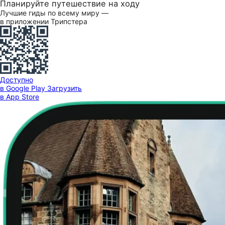
Планируйте путешествие на ходу
Лучшие гиды по всему миру —
в приложении Трипстера
Доступно
в Google Play
Загрузить
в App Store