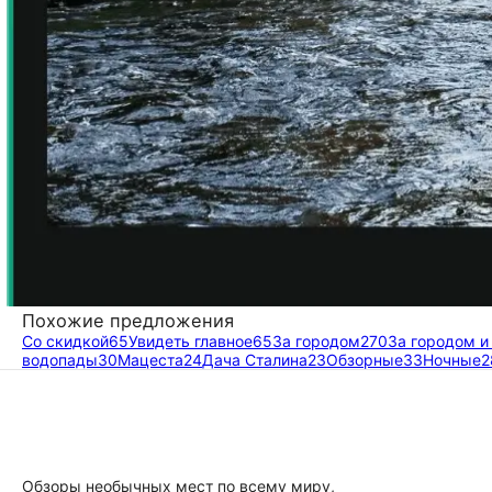
Похожие предложения
Со скидкой
65
Увидеть главное
65
За городом
270
За городом и
водопады
30
Мацеста
24
Дача Сталина
23
Обзорные
33
Ночные
2
Обзоры необычных мест по всему миру,