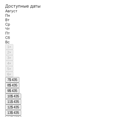
Доступные даты
Август
Пн
Вт
Ср
Чт
Пт
Сб
Вс
1
×
2
×
3
×
4
×
5
×
6
×
7
$ 435
8
$ 435
9
$ 435
10
$ 435
11
$ 435
12
$ 435
13
$ 435