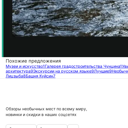
Похожие предложения
Музеи и искусство
1
Галерея градостроительства Чунцина
1
Ув
архитектура
9
Экскурсии на русском языке
9
Лучшие
9
Необыч
Лицзыба
8
Башня Куйсин
7
Обзоры необычных мест по всему миру,
новинки и скидки в наших соцсетях