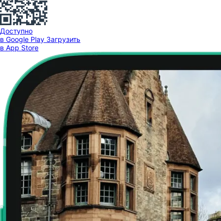
Доступно
в Google Play
Загрузить
в App Store