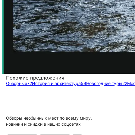
Похожие предложения
Обзорные
72
История и архитектура
59
Новогодние туры
22
Мос
Обзоры необычных мест по всему миру,
новинки и скидки в наших соцсетях