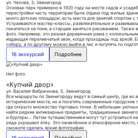
ул. Чехова, 3, Звенигород
Основан парк примерно в 1920 году на месте садов и усаде
перестройки часть территории была отдана под жилые здани
много детских площадок, есть места для занятий спортом с
Устраиваются мастер-классы, развлекательные и развиваю
покататься на пони, а старшие заняться рисованием. Также
фото. Например, это резная деревянная рама с колокольным
издающая переливчатый звон, когда проходишь под аркой. Е
собору, а по другому можно выйти в лес и погулять по под
16 экскурсий
Подробнее
Нет фото
«Купчий двор»
ул. Василия Фабричнова, 5, Звенигород
Все маршруты по Звенигороду ведут в самый центр, где во 
исторические места, но и посетить современные городские 
где открыто множество торговых точек. В небольших уютны
найти редкие антикварные предметы, традиционные звениго
и бургеры… Летом путешественники могут тут устроиться на 
ряда украшают ёлку. Это оживлённое и атмосферное место, г
сможете сделать яркие фотографии.
16 экскурсий
Подробнее