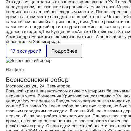
Эта одна из центральных на карте города улица в XVIII веке
переустроили, но название сохранилось. Начало своё Москов
соединённых над ней пешеходным мостом. После пересечени
время на этом месте находятся с одной стороны Чеховский 
памятником великой актрисе перед ним. Далее разместила
памятники городской архитектуры напоминают, как когда-то
адресов входят «Дом Купцова» и «Аптека Петникова». Затем
Александра Невского в эклектичном стиле. А через дорогу
основателям Звенигорода.
17 экскурсий
Подробнее
Нет фото
Вознесенский собор
Московская ул., 2А, Звенигород
Большой храм в византийском стиле с четырьмя башенками
церкви в честь Вознесения Христова существовало с XVI ве
неподалёку от древнего Введенского патриаршего монастыр
конце 50-х годов XVII века собор полностью сгорел, но был 
главным городским приходом. В конце XVIII века взамен де
церковь была разграблена захватчиками. Однако глава горо
храма, на свои средства не только восстановил утраченное
решётками ограду. С приходом советской власти все церко
гараж. А в 1941-м церковь полностью разобрали. Сегодня за