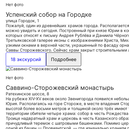
Нет фото
Успенский собор на Городке
улица Городок, 1
Пожалуй, один из древнейших храмов города. Располагается
можно увидеть и сегодня. Построенный при князе Юрии в кон
которых относят к письму Андрея Рублёва и Даниила Чёрног
Третьяковской галерее иконы с изображениями Христа, Миха
узкими окнами в верхней части, украшенный по фасаду орн
Саввы Сторожевского. Сейчас храм закрыт строительными л
18 экскурсий
Подробнее
Нет фото
Саввино-Сторожевский монастырь
Ратехинское шоссе, 8
На рубеже XIV-XV веков около Звенигорода появился неболь
Юрия. Располагаясь на горе Стороже, в месте впадения Сто
высотой более восьми метров и толщиной около трёх имеют 
территории обители четыре храма: собор в честь Рождеств
Троице надвратный храм и церковь в честь Казанского обр
причудливый теремок с шатровыми башенками. Помимо церк
одной из башен — Провиантской, — где изначально хранили 