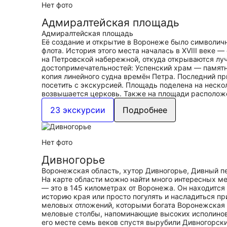
Нет фото
Адмиралтейская площадь
Адмиралтейская площадь
Её создание и открытие в Воронеже было символичн
флота. История этого места началась в XVIII веке 
на Петровской набережной, откуда открываются лу
достопримечательностей: Успенский храм — памятни
копия линейного судна времён Петра. Последний пр
посетить с экскурсией. Площадь поделена на нескол
возвышается церковь. Также на площади расположе
23 экскурсии
Подробнее
Нет фото
Дивногорье
Воронежская область, хутор Дивногорье, Дивный пе
На карте области можно найти много интересных мес
— это в 145 километрах от Воронежа. Он находится
историю края или просто погулять и насладиться п
меловых отложений, которыми богата Воронежская о
меловые столбы, напоминающие высоких исполинов.
его месте семь веков спустя вырубили Дивногорск