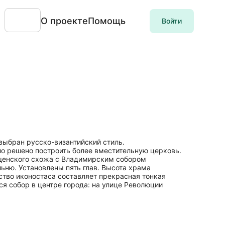
О проекте
Помощь
Войти
выбран русско-византийский стиль.
ло решено построить более вместительную церковь.
ещенского схожа с Владимирским собором
ьню. Установлены пять глав. Высота храма
ство иконостаса составляет прекрасная тонкая
я собор в центре города: на улице Революции