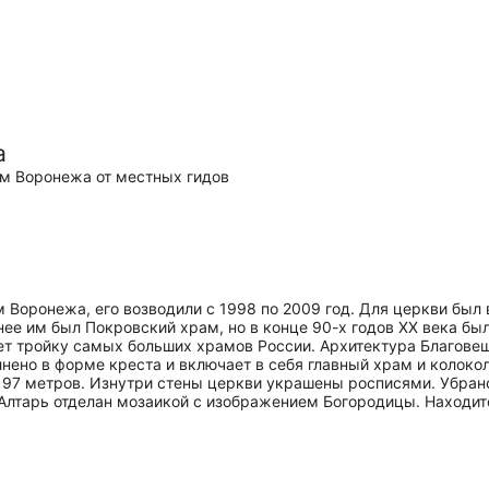
а
м Воронежа от местных гидов
Воронежа, его возводили с 1998 по 2009 год. Для церкви был 
ее им был Покровский храм, но в конце 90-х годов XX века бы
ет тройку самых больших храмов России. Архитектура Благов
нено в форме креста и включает в себя главный храм и колокол
— 97 метров. Изнутри стены церкви украшены росписями. Убран
лтарь отделан мозаикой с изображением Богородицы. Находитс