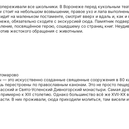
сопереживали все школьники. В Воронеже перед кукольным теа
м стоит на небольшом возвышении, правое ухо и лапа выполнен
дит на маленьком постаменте, смотрит вверх и вдаль и, как и в
неже, обязательно сходите с экскурсией сюда. Памятник подвер
ление, посвящённое герою, сошедшему со страниц книг. Неудиви
ротив жестокого обращения с животными.
стомарово
— это искусственно созданные священные сооружения в 80 кил
ь перестроены по православным канонам. Это не просто пещеры
асский и Свято-Успенский Дивногорский монастыри. Самая древ
ся примерно к XIII столетию. Однако большинство всё же XVII-
сти. В них проживали, сюда приходили молиться, там висели ик