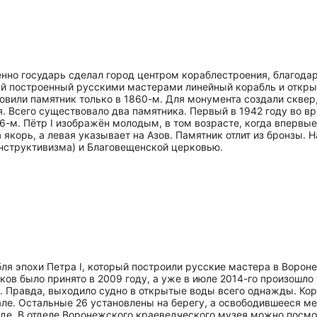
енно государь сделал город центром кораблестроения, благода
ый построенный русскими мастерами линейный корабль и откры
новили памятник только в 1860-м. Для монумента создали сквер
. Всего существовало два памятника. Первый в 1942 году во 
6-м. Пётр I изображён молодым, в том возрасте, когда впервые
якорь, а левая указывает на Азов. Памятник отлит из бронзы. 
нструктивизма) и Благовещенской церковью.
бля эпохи Петра I, который построили русские мастера в Ворон
ков было принято в 2009 году, а уже в июле 2014-го произошло
 Правда, выходило судно в открытые воды всего однажды. Кор
нале. Остальные 26 установлены на берегу, а освободившееся м
оде. В отделе Воронежского краеведческого музея можно посмо