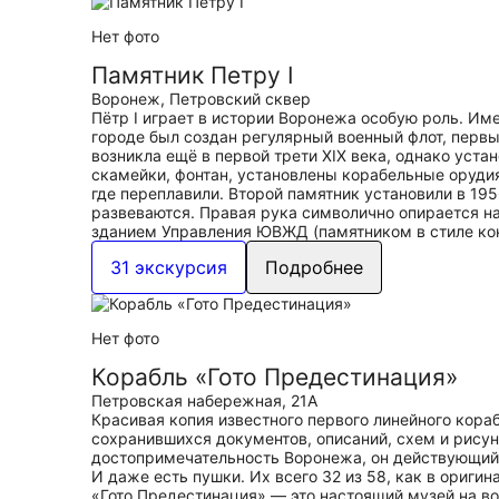
Нет фото
Памятник Петру I
Воронеж, Петровский сквер
Пётр I играет в истории Воронежа особую роль. Им
городе был создан регулярный военный флот, перв
возникла ещё в первой трети XIX века, однако уста
скамейки, фонтан, установлены корабельные орудия
где переплавили. Второй памятник установили в 195
развеваются. Правая рука символично опирается на 
зданием Управления ЮВЖД (памятником в стиле ко
31 экскурсия
Подробнее
Нет фото
Корабль «Гото Предестинация»
Петровская набережная, 21А
Красивая копия известного первого линейного кора
сохранившихся документов, описаний, схем и рисун
достопримечательность Воронежа, он действующий.
И даже есть пушки. Их всего 32 из 58, как в ориги
«Гото Предестинация» — это настоящий музей на в