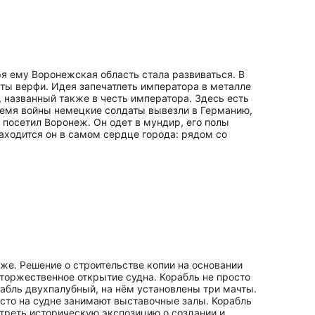
ря ему Воронежская область стала развиваться. В
ты верфи. Идея запечатлеть императора в металле
, названный также в честь императора. Здесь есть
время войны немецкие солдаты вывезли в Германию,
 посетил Воронеж. Он одет в мундир, его полы
Находится он в самом сердце города: рядом со
еже. Решение о строительстве копии на основании
 торжественное открытие судна. Корабль не просто
абль двухпалубный, на нём установлены три мачты.
есто на судне занимают выставочные залы. Корабль
треть историческую экспозицию о создании и