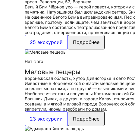
просп. Революции, 52, Воронеж
Белый Бим Чёрное ухо — герой повести, которому 
памятник. Натурщиком был шотландский сеттер. Би
На ошейнике Белого Бима выгравировано имя. Пёс си
зрелище, поэтому, если ищете, чем заняться в Воро
Белого Бима состоялось театрализованное представ
сострадания, отверженности, проводилась акция п
25 экскурсий
Подробнее
Нет фото
Меловые пещеры
Воронежская область, хутор Дивногорье и село Ко
Известные в Воронежской области меловые пещеры 
созданы монахами, а по другой — язычниками и лиш
Наиболее известны и популярны Костомаровский Сп
Больших Дивах, а другая, в городе Калач, относит
созданы в мягкой меловой породе Воронежской обла
запретили, иконы разобрали по домам.
23 экскурсии
Подробнее