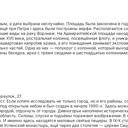
ым, а дата выбрана неслучайно. Площадь была закончена в го
— ещё при Петре I здесь были построены верфи. Располагается 
чшие виды на реку Воронеж. На Адмиралтейской площади наход
к XVII века, ростральная колонна, посвящённая флоту, и уник
ишвартован напротив храма, а его помещения занимает экспози
ько частей. Одна из них — полукруг с колонной, который выход
ны беседка, арка с тремя сводами и шестнадцатью колоннами 
реулок, 27
т. Если хотите исследовать не только город, но и его районы,
 под открытым небом и был создан в начале 1990-х. Здесь можн
риродой, отдохнуть от города. Дивногорье наполнено историче
бласть. Склоны, спуски и подъёмы поражают воображение. В о
 И именно здесь находятся меловые святые пещеры. В IX-X ст
ий Успенский монастырь, ещё через два столетия — церкви Си