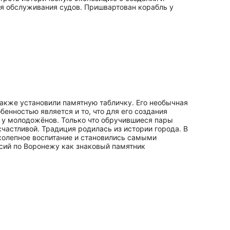
ля обслуживания судов. Пришвартован корабль у
также установили памятную табличку. Его необычная
енностью является и то, что для его создания
о у молодожёнов. Только что обручившиеся пары
частливой. Традиция родилась из истории города. В
иколепное воспитание и становились самыми
сий по Воронежу как знаковый памятник