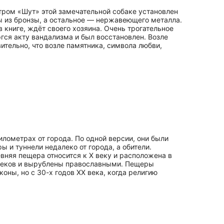
тром «Шут» этой замечательной собаке установлен
ы из бронзы, а остальное — нержавеющего металла.
 книге, ждёт своего хозяина. Очень трогательное
гся акту вандализма и был восстановлен. Возле
тельно, что возле памятника, символа любви,
ометрах от города. По одной версии, они были
 и туннели недалеко от города, а обители.
няя пещера относится к X веку и расположена в
XX веков и вырублены православными. Пещеры
оны, но с 30-х годов XX века, когда религию