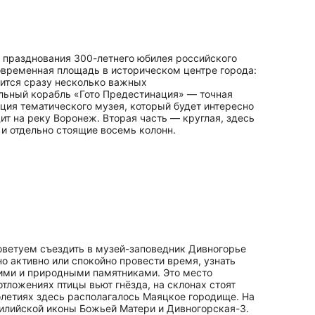
д празднования 300-летнего юбилея российского
современная площадь в историческом центре города:
ится сразу несколько важных
альный корабль «Гото Предестинация» — точная
ция тематического музея, который будет интересно
ит на реку Воронеж. Вторая часть — круглая, здесь
и отдельно стоящие восемь колонн.
 советуем съездить в музей-заповедник Дивногорье
о активно или спокойно провести время, узнать
скими и природными памятниками. Это место
тложениях птицы вьют гнёзда, на склонах стоят
олетиях здесь располагалось Маяцкое городище. На
цилийской иконы Божьей Матери и Дивногорская-3.