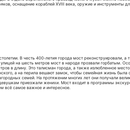
яков, оснащение кораблей XVIII века, оружие и инструменты д
столетии. В честь 400-летия города мост реконструировали, а 
лицей на шесть метров мост в народе прозвали горбатым. Особ
етров в длину. Это талисман города, а также излюбленное мест
ского, а на перила вешают замок, чтобы семейная жизнь была с
агородных семей. На протяжении многих лет они получали вел
девушкам приезжали женихи. Мост входит в программы экскур
ём всё самое важное и интересное.