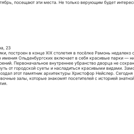
тябрь, посещают эти места. Не только верующим будет интерес
а, 23
ки, построен в конце XIX столетия в посёлке Рамонь недалеко 
 имения Ольденбургских включает в себя красивые парки — ни
роений. Первоначальное внутреннее убранство дворца не сохра
хнуть от городской суеты и насладиться красивыми видами. За
Создал этот памятник архитектуры Христофор Нейслер. Сегодня 
чные залы, которые знакомят посетителей с историей знатной
тия.