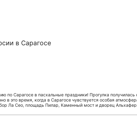
рсии в Сарагосе
ию по Сарагосе в пасхальные праздники! Прогулка получилась 
но в это время, когда в Сарагосе чувствуется особая атмосфер
бор Ла Сео, площадь Пилар, Каменный мост и дворец Альхафери
ние на детали, которые сами бы мы точно не заметили. Экскурс
 Смело рекомендуем всем, кто хочет увидеть Сарагосу красив