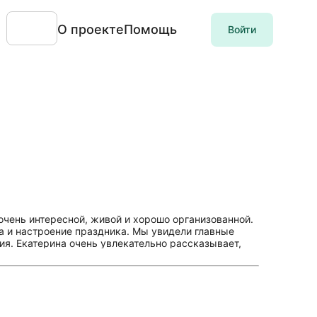
О проекте
Помощь
Войти
очень интересной, живой и хорошо организованной.
а и настроение праздника. Мы увидели главные
я. Екатерина очень увлекательно рассказывает,
ия оставила очень теплое впечатление. Екатерина
о, интересно и с душой