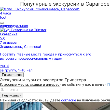
Популярные экскурсии в Сарагосе
4 часа
foot
индивидуальная
Екатерина
5,0
7 отзывов
Знакомьтесь, Сарагоса!
Посетить главные места города и прикоснуться к его
истории с профессиональным гидом
260 €
за группу, 1–10 чел.
Показать все
Экскурсии и туры от экспертов Трипстера
Классные места, скидки и интересные события у вас в почте ·
П
Подписаться
Нажимая «Подписаться», вы даете
согласие
на получение рекла