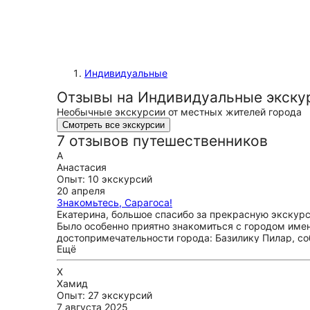
Индивидуальные
Отзывы на Индивидуальные экску
Необычные экскурсии от местных жителей города
Смотреть все экскурсии
7 отзывов путешественников
А
Анастасия
Опыт: 10 экскурсий
20 апреля
Знакомьтесь, Сарагоса!
Екатерина, большое спасибо за прекрасную экскурс
Было особенно приятно знакомиться с городом имен
достопримечательности города: Базилику Пилар, со
Ещё
легко подает исторические факты и обращает внима
— внимательный, приятный и профессиональный гид.
Х
Хамид
Опыт: 27 экскурсий
7 августа 2025