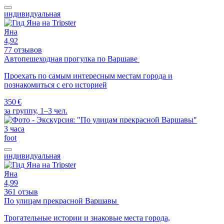
индивидуальная
Яна
4,92
77 отзывов
Автопешеходная прогулка по Варшаве
Проехать по самым интересным местам города и
познакомиться с его историей
350 €
за группу, 1–3 чел.
3 часа
foot
индивидуальная
Яна
4,99
361 отзыв
По улицам прекрасной Варшавы
Трогательные истории и знаковые места города,