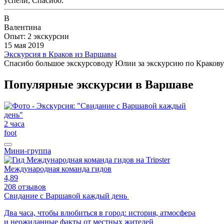
успели, Спасибо.
В
Валентина
Опыт: 2 экскурсии
15 мая 2019
Экскурсия в Краков из Варшавы
Спасибо большое экскурсоводу Юлии за экскурсию по Кракову!!
Популярные экскурсии в Варшаве
2 часа
foot
Мини-группа
Международная команда гидов
4,89
208 отзывов
Свидание с Варшавой каждый день
Два часа, чтобы влюбиться в город: история, атмосфера
и неожиданные факты от местных жителей