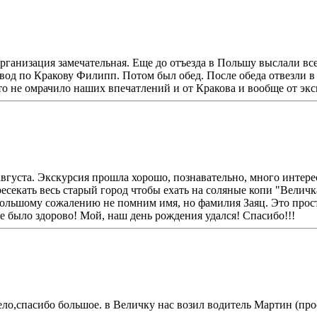
ганизация замечательная. Еще до отъезда в Польшу выслали все 
овод по Кракову Филипп. Потом был обед. После обеда отвезли 
это не омрачило наших впечатлений и от Кракова и вообще от эк
вгуста. Экскурсия прошла хорошо, познавательно, много интерес
секать весь старый город чтобы ехать на соляные копи "Величка
большому сожалению не помним имя, но фамилия Заяц. Это прос
е было здорово! Мой, наш день рождения удался! Спасибо!!!
ло,спасибо большое. в Величку нас возил водитель Мартин (прос