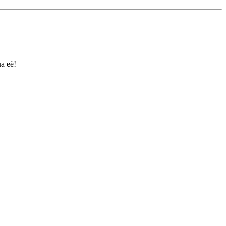
а её!