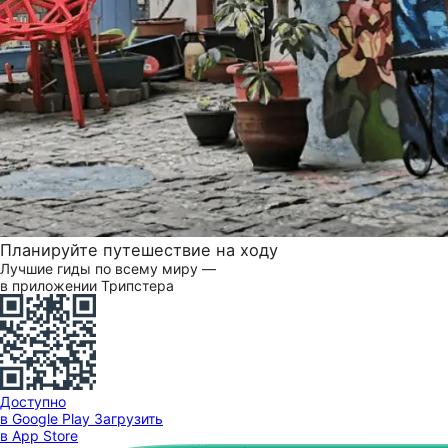
Планируйте путешествие на ходу
Лучшие гиды по всему миру —
в приложении Трипстера
Доступно
в Google Play
Загрузить
в App Store