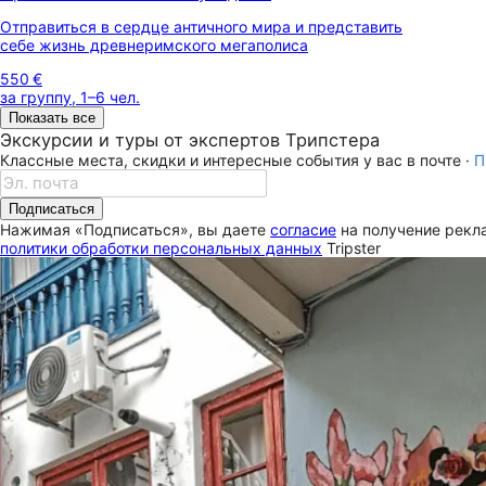
Отправиться в сердце античного мира и представить
себе жизнь древнеримского мегаполиса
550 €
за группу, 1–6 чел.
Показать все
Экскурсии и туры от экспертов Трипстера
Классные места, скидки и интересные события у вас в почте ·
П
Подписаться
Нажимая «Подписаться», вы даете
согласие
на получение рекла
политики обработки персональных данных
Tripster