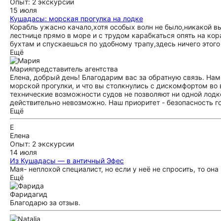
Опыт: 2 экскурсии
15 июля
Кушадасы: морская прогулка на лодке
Корабль ужасно качало,хотя особых волн не было,никакой в
лестнице прямо в море и с трудом карабкаться опять на кор
бухтам и спускаешься по удобному трапу,здесь ничего этого
Ещё
Мария
представитель агентства
Елена, добрый день! Благодарим вас за обратную связь. Нам
морской прогулки, и что вы столкнулись с дискомфортом во 
технические возможности судов не позволяют ни одной лодк
действительно невозможно. Наш приоритет - безопасность г
Ещё
Е
Елена
Опыт: 2 экскурсии
14 июля
Из Кушадасы — в античный Эфес
Мая- неплохой специалист, но если у неё не спросить, то о
Ещё
Фарида
гид
Благодарю за отзыв.