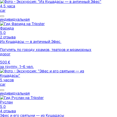
4,5 часа
car
индивидуальная
Фарида
5,0
2 отзыва
Из Кушадасы — в античный Эфес
Погулять по городу храмов, театров и мраморных
дорог
500 €
за группу, 1–6 чел.
5 часов
car
индивидуальная
Руслан
5,0
4 отзыва
Эфес и его святыни — из Кушадасы