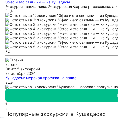
Эфес и его святыни — из Кушадасы
Экскурсия впечатлила. Экскурсовод Фарида рассказывала и
Ещё
+2
Евгения
Опыт: 5 экскурсий
23 октября 2024
Кушадасы: морская прогулка на лодке
В целом для морской прогулки всё было отлично, тем более о
Ещё
лучшем виде) Сама прогулка не может оставить равнодушны
наслаждались водой. В саму поездку я бы включила какой н
1
2
Популярные экскурсии в Кушадасах