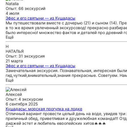
Natalia
Опыт: 66 экскурсий
4 июля
Эфес и его святыни — из Кушадасы
Мы путешествовали вместе с дочерью (21) и сыном (14). Пр
в то же время увлеченный экскурсовод! прекрасно разбирает
было интересно! множество фактов и деталей про древний г
Ещё
интересных места - гончарную мастерскую и магазинчик с в
само место - тоже впечатляет, нам повезло, был бриз и мы 
Н
в виртуальном музее. также невероятно понравилось посещ
НАТАЛЬЯ
Опыт: 31 экскурсия
21 марта
Эфес и его святыни — из Кушадасы
Замечательная экскурсия. Познавательная, интересная был
гид,чуткий,внимательный,знания прекрасные. Советуем. Нам
Ещё
Алексей
Опыт: 4 экскурсии
6 сентября 2025
Кушадасы: морская прогулка на лодке
Отличный вариант провести целый день на воде, увидев три
приличный обед, приветливая и дружелюбная команда!!! От
диджей эстет и любитель европейских хитов🔥🔥🔥