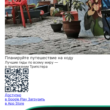
Планируйте путешествие на ходу
Лучшие гиды по всему миру —
в приложении Трипстера
Доступно
в Google Play
Загрузить
в App Store