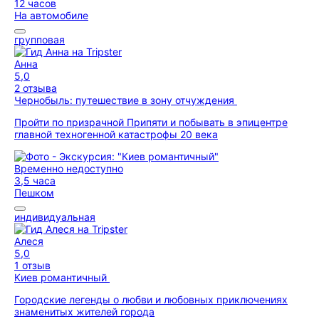
12 часов
На автомобиле
групповая
Анна
5,0
2 отзыва
Чернобыль: путешествие в зону отчуждения
Пройти по призрачной Припяти и побывать в эпицентре
главной техногенной катастрофы 20 века
Временно недоступно
3,5 часа
Пешком
индивидуальная
Алеся
5,0
1 отзыв
Киев романтичный
Городские легенды о любви и любовных приключениях
знаменитых жителей города