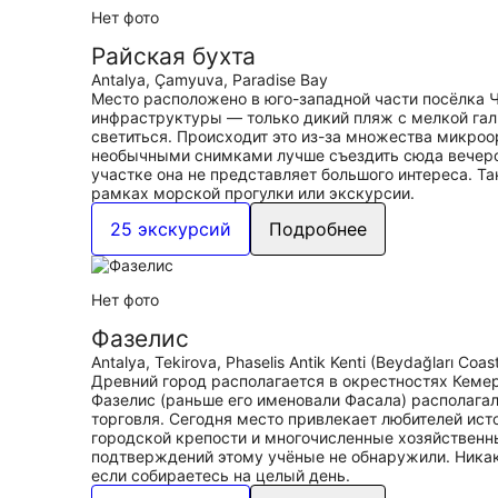
Нет фото
Райская бухта
Antalya, Çamyuva, Paradise Bay
Место расположено в юго-западной части посёлка Ч
инфраструктуры — только дикий пляж с мелкой гальк
светиться. Происходит это из-за множества микроо
необычными снимками лучше съездить сюда вечером
участке она не представляет большого интереса. Та
рамках морской прогулки или экскурсии.
25 экскурсий
Подробнее
Нет фото
Фазелис
Antalya, Tekirova, Phaselis Antik Kenti (Beydağları Coas
Древний город располагается в окрестностях Кемера 
Фазелис (раньше его именовали Фасала) располагал
торговля. Сегодня место привлекает любителей ист
городской крепости и многочисленные хозяйственн
подтверждений этому учёные не обнаружили. Никако
если собираетесь на целый день.