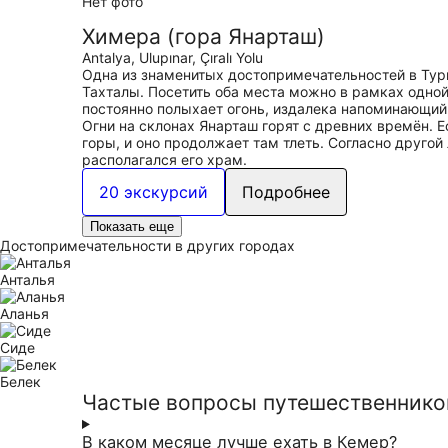
Нет фото
Химера (гора Янарташ)
Antalya, Ulupınar, Çıralı Yolu
Одна из знаменитых достопримечательностей в Тур
Тахталы. Посетить оба места можно в рамках одной 
постоянно полыхает огонь, издалека напоминающий
Огни на склонах Янарташ горят с древних времён. 
горы, и оно продолжает там тлеть. Согласно другой
располагался его храм.
20 экскурсий
Подробнее
Показать еще
Достопримечательности в других городах
Анталья
Аланья
Сиде
Белек
Частые вопросы путешественнико
В каком месяце лучше ехать в Кемер?