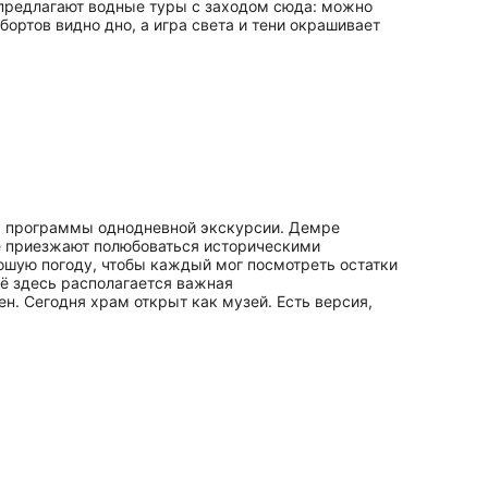
 предлагают водные туры с заходом сюда: можно
ортов видно дно, а игра света и тени окрашивает
ах программы однодневной экскурсии. Демре
ре приезжают полюбоваться историческими
рошую погоду, чтобы каждый мог посмотреть остатки
ё здесь располагается важная
. Сегодня храм открыт как музей. Есть версия,