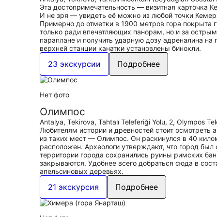
Эта достопримечательность — визитная карточка Ке
И не зря — увидеть её можно из любой точки Кемер
Примерно до отметки в 1900 метров гора покрыта 
только ради впечатляющих панорам, но и за острым
параплане и получить ударную дозу адреналина на 
верхней станции канатки установлены бинокли.
23 экскурсии
Подробнее
Нет фото
Олимпос
Antalya, Tekirova, Tahtalı Teleferiği Yolu, 2, Olympos Te
Любителям истории и древностей стоит осмотреть 
из таких мест — Олимпос. Он раскинулся в 40 кило
расположен. Археологи утверждают, что город был ос
территории города сохранились руины римских бань
закрываются. Удобнее всего добраться сюда в соста
апельсиновых деревьях.
21 экскурсия
Подробнее