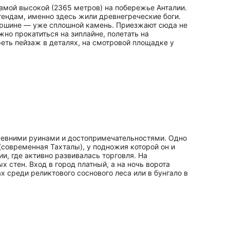
самой высокой (2365 метров) на побережье Анталии.
гендам, именно здесь жили древнегреческие боги.
вершине — уже сплошной камень. Приезжают сюда не
но прокатиться на зиплайне, полетать на
реть пейзаж в деталях, на смотровой площадке у
древними руинами и достопримечательностями. Одно
(современная Тахталы), у подножия которой он и
ии, где активно развивалась торговля. На
 стен. Вход в город платный, а на ночь ворота
х среди реликтового соснового леса или в бунгало в