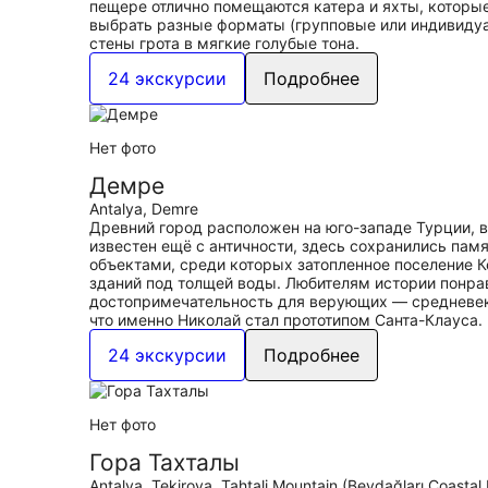
пещере отлично помещаются катера и яхты, которы
выбрать разные форматы (групповые или индивидуаль
стены грота в мягкие голубые тона.
24 экскурсии
Подробнее
Нет фото
Демре
Antalya, Demre
Древний город расположен на юго-западе Турции, 
известен ещё с античности, здесь сохранились пам
объектами, среди которых затопленное поселение К
зданий под толщей воды. Любителям истории понра
достопримечательность для верующих — средневеков
что именно Николай стал прототипом Санта-Клауса.
24 экскурсии
Подробнее
Нет фото
Гора Тахталы
Antalya, Tekirova, Tahtali Mountain (Beydağları Coastal 