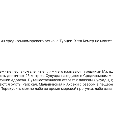
ин средиземноморского региона Турции. Хотя Кемер не может п
ежные песчано-галечные пляжи его называют турецкими Мальди
ость достигает 25 метров. Сулуада находится в Средиземном м
вушки Адрасан. Путешественников отвозят к пляжам Сулуады, г
ются бухты Райская, Мальдивская и Аксеки с озером в пещере
в. Перекусить можно либо во время морской прогулки, либо взяв