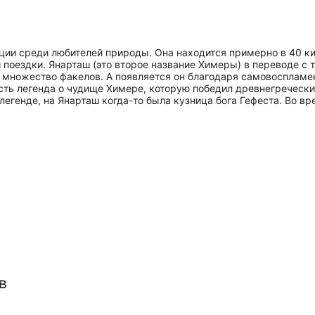
ции среди любителей природы. Она находится примерно в 40 к
поездки. Янарташ (это второе название Химеры) в переводе с т
 множество факелов. А появляется он благодаря самовоспламе
Есть легенда о чудище Химере, которую победил древнегречески
 легенде, на Янарташ когда-то была кузница бога Гефеста. Во 
в