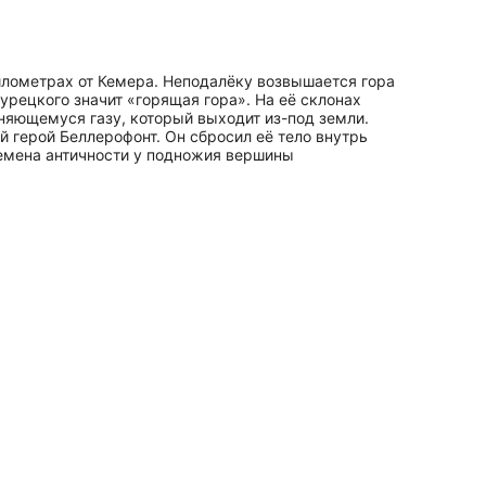
илометрах от Кемера. Неподалёку возвышается гора
урецкого значит «горящая гора». На её склонах
няющемуся газу, который выходит из-под земли.
й герой Беллерофонт. Он сбросил её тело внутрь
времена античности у подножия вершины