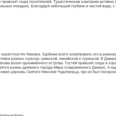
е привозят сюда посетителей. Туристические компании активно
ные поездки). Благодаря небольшой глубине и чистой воде, с б
в окрестностях Кемера. Удобнее всего осматривать его в рамк
ятники разных культур: римской, ликийской и турецкой. В Дем
екова возле одноимённого острова. Гостей привозят сюда в хо
вятся руины древнего города Мира (современного Демре). А ещ
ая церковь Святого Николая Чудотворца, где он был похоронен
National Park)