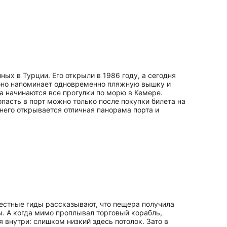
х в Турции. Его открыли в 1986 году, а сегодня
 оно напоминает одновременно пляжную вышку и
а начинаются все прогулки по морю в Кемере.
пасть в порт можно только после покупки билета на
 него открывается отличная панорама порта и
 местные гиды рассказывают, что пещера получила
ды. А когда мимо проплывал торговый корабль,
я внутри: слишком низкий здесь потолок. Зато в