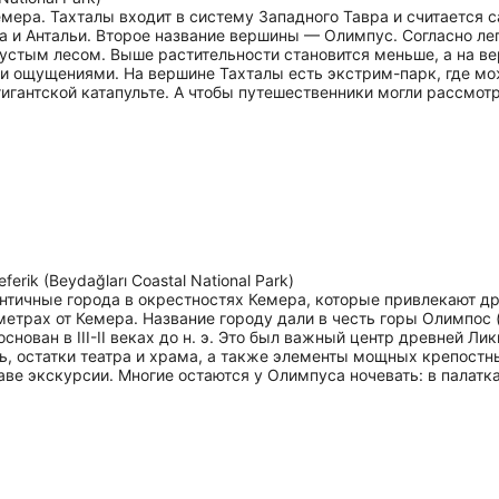
мера. Тахталы входит в систему Западного Тавра и считается 
а и Антальи. Второе название вершины — Олимпус. Согласно ле
густым лесом. Выше растительности становится меньше, а на 
и ощущениями. На вершине Тахталы есть экстрим-парк, где мож
гигантской катапульте. А чтобы путешественники могли рассмот
leferik (Beydağları Coastal National Park)
античные города в окрестностях Кемера, которые привлекают 
метрах от Кемера. Название городу дали в честь горы Олимпос 
нован в III-II веках до н. э. Это был важный центр древней Лик
, остатки театра и храма, а также элементы мощных крепостных
ве экскурсии. Многие остаются у Олимпуса ночевать: в палатка