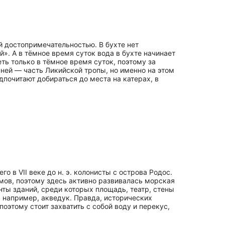
й достопримечательностью. В бухте нет
». А в тёмное время суток вода в бухте начинает
ть только в тёмное время суток, поэтому за
ней — часть Ликийской тропы, но именно на этом
дпочитают добираться до места на катерах, в
о в VII веке до н. э. колонисты с острова Родос.
мов, поэтому здесь активно развивалась морская
нты зданий, среди которых площадь, театр, стены
 например, акведук. Правда, исторических
этому стоит захватить с собой воду и перекус,