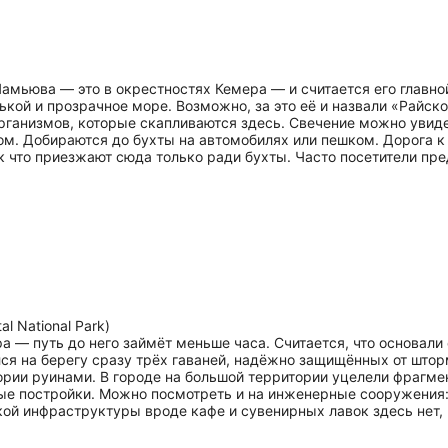
амьюва — это в окрестностях Кемера — и считается его главно
ой и прозрачное море. Возможно, за это её и назвали «Райской
рганизмов, которые скапливаются здесь. Свечение можно увиде
. Добираются до бухты на автомобилях или пешком. Дорога к 
к что приезжают сюда только ради бухты. Часто посетители пре
tal National Park)
— путь до него займёт меньше часа. Считается, что основали ег
ся на берегу сразу трёх гаваней, надёжно защищённых от штор
ории руинами. В городе на большой территории уцелели фрагме
ые постройки. Можно посмотреть и на инженерные сооружения:
й инфраструктуры вроде кафе и сувенирных лавок здесь нет, по