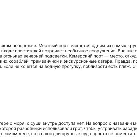
ком побережье. Местный порт считается одним из самых крупны
На входе посетителей встречает необычное сооружение. Внешне
в огоньках вечерней подсветки. Кемерский порт — место, откуд
ких кораблей, трамвайчики и экскурсионные катера. Правда, по
я. Если не хочется на водную прогулку, поблизости есть пляж. С
тере с моря, с суши внутрь доступа нет. На вопрос о названии
 которой разбойники использовали грот, чтобы устраивать заса
на самом деле, но в наши дни крупные суда просто не поместятс