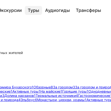
Экскурсии
Туры
Аудиогиды
Трансферы
тных жителей
эмира Бухарского
1
Обзорные
8
За городом
3
За городом и приро
ческие
1
Активные туры
1
На майские
1
Горящие туры
1
Однодневны
ом
3
Долина нарзанов
1
Термальные источники
4
Гастрономические
 и природа
4
Эльбрус
6
Монастыри, церкви, храмы
1
Активные тур