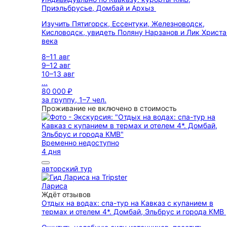
Приэльбрусье, Домбай и Архыз
Изучить Пятигорск, Ессентуки, Железноводск,
Кисловодск, увидеть Поляну Нарзанов и Лик Христа
века
8–11 авг
9–12 авг
10–13 авг
...
80 000 ₽
за группу, 1–7 чел.
Проживание не включено в стоимость
Временно недоступно
4 дня
авторский тур
Лариса
Ждёт отзывов
Отдых на водах: спа-тур на Кавказ с купанием в
термах и отелем 4*. Домбай, Эльбрус и города КМВ