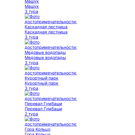
Машук
3 тура
Каскадная лестница
3 тура
Медовые водопады
3 тура
Курортный парк
3 тура
Перевал Гумбаши
2 тура
Гора Кольцо