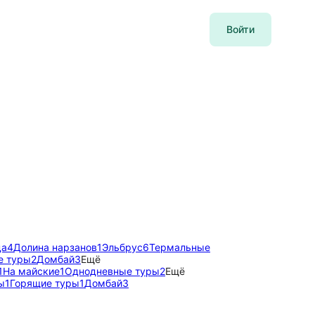
Войти
да
4
Долина нарзанов
1
Эльбрус
6
Термальные
е туры
2
Домбай
3
Ещё
1
На майские
1
Однодневные туры
2
Ещё
ы
1
Горящие туры
1
Домбай
3