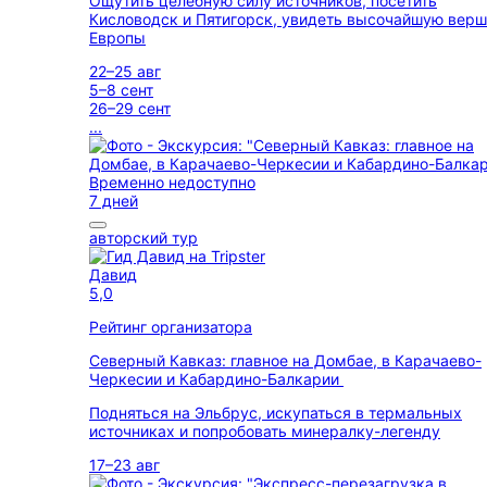
Ощутить целебную силу источников, посетить
Кисловодск и Пятигорск, увидеть высочайшую вер
Европы
22–25 авг
5–8 сент
26–29 сент
...
Временно недоступно
7 дней
авторский тур
Давид
5,0
Рейтинг организатора
Северный Кавказ: главное на Домбае, в Карачаево-
Черкесии и Кабардино-Балкарии
Подняться на Эльбрус, искупаться в термальных
источниках и попробовать минералку-легенду
17–23 авг