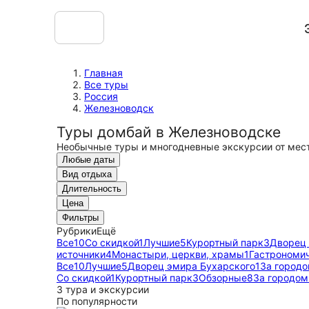
Главная
Все туры
Россия
Железноводск
Туры домбай в Железноводске
Необычные туры и многодневные экскурсии от мес
Любые даты
Вид отдыха
Длительность
Цена
Фильтры
Рубрики
Ещё
Все
10
Со скидкой
1
Лучшие
5
Курортный парк
3
Дворец 
источники
4
Монастыри, церкви, храмы
1
Гастрономи
Все
10
Лучшие
5
Дворец эмира Бухарского
1
За город
Со скидкой
1
Курортный парк
3
Обзорные
8
За городом
3 тура и экскурсии
По популярности