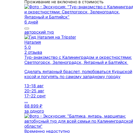
Проживание не включено в стоимость
6 дней
авторский тур
Наталия
5,0
2 отзыва
Тур-знакомство с Калининградом и окрестностями:
Светлогорск, Зеленоградск, Янтарный и Балтийск
Сделать янтарный браслет, полюбоваться Куршской
косой и погулять по самому западному городу
13–18 авг
20–25 авг
17–22 сент
...
88 899 ₽
за одного
Временно недоступно