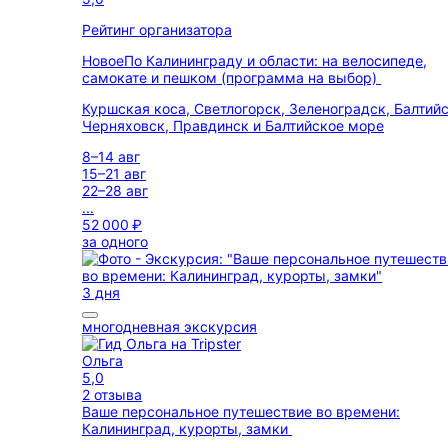
Рейтинг организатора
Новое
По Калининграду и области: на велосипеде,
самокате и пешком (программа на выбор)
Куршская коса, Светлогорск, Зеленоградск, Балтийс
Черняховск, Правдинск и Балтийское море
8–14 авг
15–21 авг
22–28 авг
...
52 000 ₽
за одного
3 дня
многодневная экскурсия
Ольга
5,0
2 отзыва
Ваше персональное путешествие во времени:
Калининград, курорты, замки