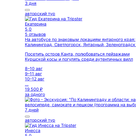
3 дня
авторский тур
Екатерина
5,0
5 отзывов
На автобусе по знаковым локациям янтарного края:
Калининград, Светлогорск, Янтарный, Зеленоградс
Посетить остров Канта, полюбоваться пейзажами
Куршской косы и погулять среди аутентичных вилл
8–10 авг
9–11 авг
10–12 авг
...
19 500 ₽
за одного
7 дней
авторский тур
Инесса
5,0