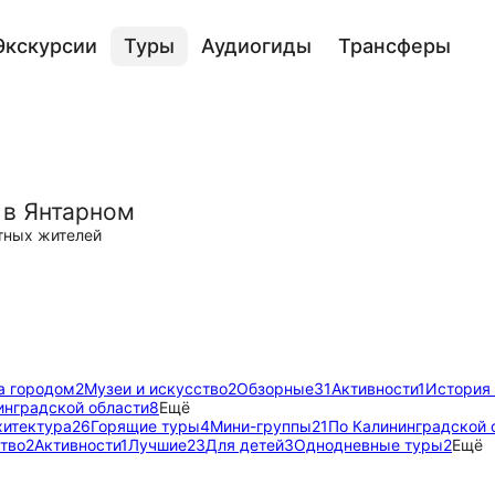
Экскурсии
Туры
Аудиогиды
Трансферы
 в Янтарном
тных жителей
а городом
2
Музеи и искусство
2
Обзорные
31
Активности
1
История 
инградской области
8
Ещё
хитектура
26
Горящие туры
4
Мини-группы
21
По Калининградской 
ство
2
Активности
1
Лучшие
23
Для детей
3
Однодневные туры
2
Ещё