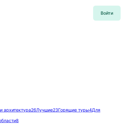
Войти
и архитектура
26
Лучшие
23
Горящие туры
4
Для
области
8