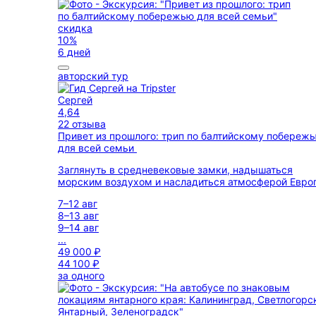
скидка
10%
6 дней
авторский тур
Сергей
4,64
22 отзыва
Привет из прошлого: трип по балтийскому побереж
для всей семьи
Заглянуть в средневековые замки, надышаться
морским воздухом и насладиться атмосферой Евро
7–12 авг
8–13 авг
9–14 авг
...
49 000 ₽
44 100 ₽
за одного