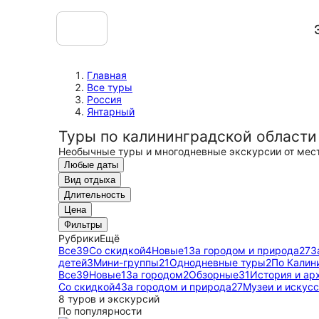
Главная
Все туры
Россия
Янтарный
Туры по калининградской области
Необычные туры и многодневные экскурсии от мес
Любые даты
Вид отдыха
Длительность
Цена
Фильтры
Рубрики
Ещё
Все
39
Со скидкой
4
Новые
1
За городом и природа
27
З
детей
3
Мини-группы
21
Однодневные туры
2
По Калин
Все
39
Новые
1
За городом
2
Обзорные
31
История и ар
Со скидкой
4
За городом и природа
27
Музеи и искус
8 туров и экскурсий
По популярности