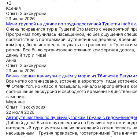
+2
Ксения
Опыт: 3 экскурсии
23 июля 2026
Мини-группой на джипе по труднодоступной Тушетии (всё вк
Очень понравился тур в Тушети! Это место с невероятной пр
Программа получилась насыщенной, но без ощущения спешки
соответствии с программой, аутеинтичные деревни, древние
комфорт, было интересно слушать его рассказы о Тушети и м
регион. Всё было организовано отлично: комфортная дорога,
данный тур и гида!
Анна
Опыт: 3 экскурсии
23 июля 2026
Винно-горные каникулы с днём у моря: из Тбилиси в Батуми 
Все четко организовано, встреча в аэропорту, гиды встреча
♥️ Отели топ, но класс я повышала, начало мероприятий в 
соотношение экскурсий и свободного времени) Единственное,
заменить
Марьяна
Опыт: 1 экскурсия
22 июля 2026
Автопутешествие по лучшим уголкам Грузии с гидом-виноде
Добрый день! Были в путешествии по Грузии с мужем и подр
интересный тур с учетом наших пожеланий (хотел попасть н
насыщенным - Грузия прекрасна, гостеприимна! Тата внимат