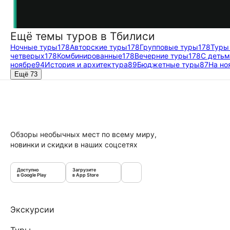
Ещё темы туров в Тбилиси
Ночные туры
178
Авторские туры
178
Групповые туры
178
Туры
четверых
178
Комбинированные
178
Вечерние туры
178
С детьм
ноябре
94
История и архитектура
89
Бюджетные туры
87
На но
Ещё 73
Обзоры необычных мест по всему миру,
новинки и скидки в наших соцсетях
Доступно
Загрузите
в Google Play
в App Store
Экскурсии
Туры