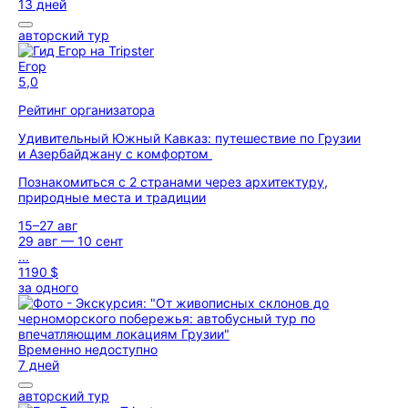
13 дней
авторский тур
Егор
5,0
Рейтинг организатора
Удивительный Южный Кавказ: путешествие по Грузии
и Азербайджану с комфортом
Познакомиться с 2 странами через архитектуру,
природные места и традиции
15–27 авг
29 авг — 10 сент
...
1190 $
за одного
Временно недоступно
7 дней
авторский тур