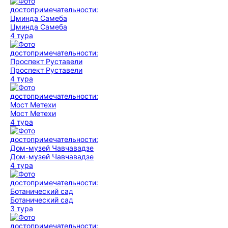
Цминда Самеба
4 тура
Проспект Руставели
4 тура
Мост Метехи
4 тура
Дом-музей Чавчавадзе
4 тура
Ботанический сад
3 тура