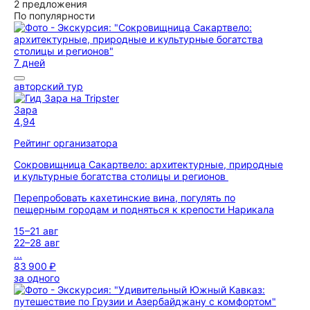
2 предложения
По популярности
7 дней
авторский тур
Зара
4,94
Рейтинг организатора
Сокровищница Сакартвело: архитектурные, природные
и культурные богатства столицы и регионов
Перепробовать кахетинские вина, погулять по
пещерным городам и подняться к крепости Нарикала
15–21 авг
22–28 авг
...
83 900 ₽
за одного