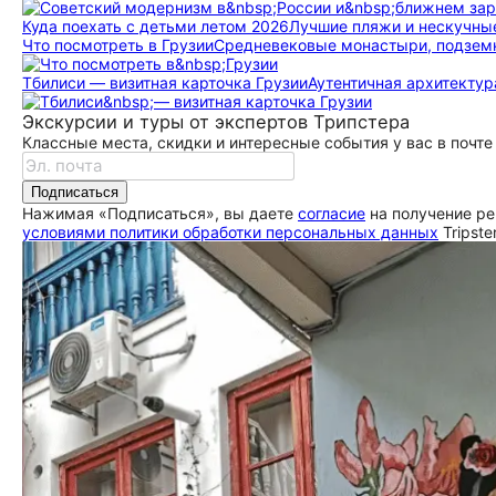
Куда поехать с детьми летом 2026
Лучшие пляжи и нескучные до
Что посмотреть в Грузии
Средневековые монастыри, подземн
Тбилиси — визитная карточка Грузии
Аутентичная архитектур
Экскурсии и туры от экспертов Трипстера
Классные места, скидки и интересные события у вас в почте
Подписаться
Нажимая «Подписаться», вы даете
согласие
на получение ре
условиями политики обработки персональных данных
Tripste