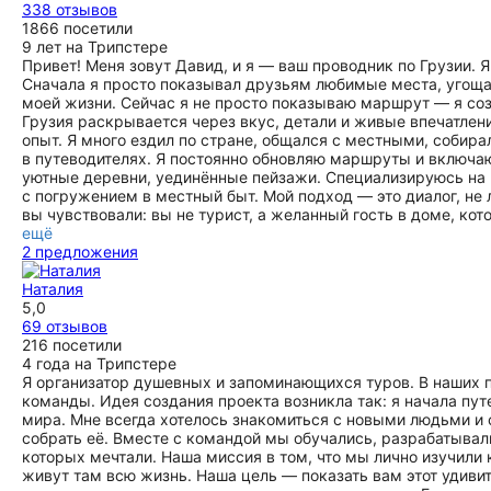
338 отзывов
1866 посетили
9 лет на Трипстере
Привет! Меня зовут Давид, и я — ваш проводник по Грузии. 
Сначала я просто показывал друзьям любимые места, угоща
моей жизни. Сейчас я не просто показываю маршрут — я со
Грузия раскрывается через вкус, детали и живые впечатлени
опыт. Я много ездил по стране, общался с местными, собира
в путеводителях. Я постоянно обновляю маршруты и включаю
уютные деревни, уединённые пейзажи. Специализируюсь на 
с погружением в местный быт. Мой подход — это диалог, не
вы чувствовали: вы не турист, а желанный гость в доме, кот
ещё
2 предложения
Наталия
5,0
69 отзывов
216 посетили
4 года на Трипстере
Я организатор душевных и запоминающихся туров. В наших п
команды. Идея создания проекта возникла так: я начала пут
мира. Мне всегда хотелось знакомиться с новыми людьми и
собрать её. Вместе с командой мы обучались, разрабатывал
которых мечтали. Наша миссия в том, что мы лично изучил
живут там всю жизнь. Наша цель — показать вам этот удивите