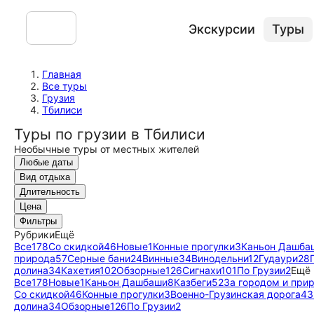
Экскурсии
Туры
Главная
Все туры
Грузия
Тбилиси
Туры по грузии в Тбилиси
Необычные туры от местных жителей
Любые даты
Вид отдыха
Длительность
Цена
Фильтры
Рубрики
Ещё
Все
178
Со скидкой
46
Новые
1
Конные прогулки
3
Каньон Дашба
природа
57
Серные бани
24
Винные
34
Винодельни
12
Гудаури
28
долина
34
Кахетия
102
Обзорные
126
Сигнахи
101
По Грузии
2
Ещё
Все
178
Новые
1
Каньон Дашбаши
8
Казбеги
52
За городом и при
Со скидкой
46
Конные прогулки
3
Военно-Грузинская дорога
43
долина
34
Обзорные
126
По Грузии
2