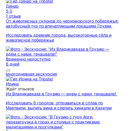
Динар
5,0
1 отзыв
От живописных склонов до черноморского побережья:
автобусный тур по впечатляющим локациям Грузии
Исследовать древние города, высокогорные сёла и
живописное побережье
Временно недоступно
6 дней
многодневная экскурсия
Ирина
Ждёт отзывов
Из Владикавказа в Грузию — едем с нами, генацвале!
Исследовать 6 городов, отправиться в сплав по
Мартвили, выпить вина и слепить хинкали в Кахетии