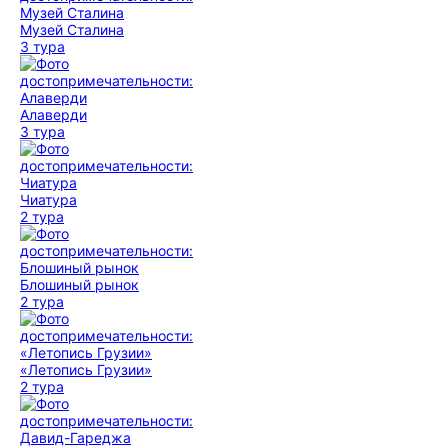
Музей Сталина
3 тура
Алаверди
3 тура
Чиатура
2 тура
Блошиный рынок
2 тура
«Летопись Грузии»
2 тура