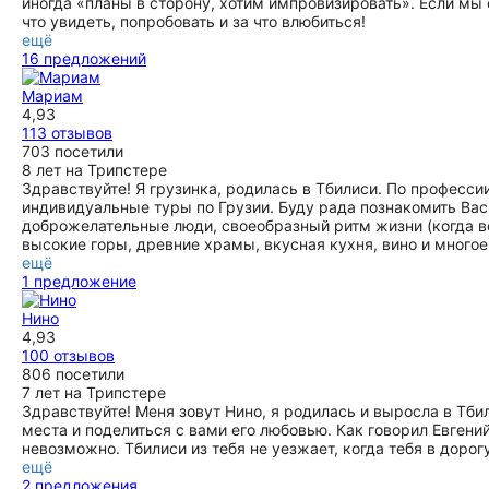
иногда «планы в сторону, хотим импровизировать». Если мы 
что увидеть, попробовать и за что влюбиться!
ещё
16 предложений
Мариам
4,93
113 отзывов
703 посетили
8 лет на Трипстере
Здравствуйте! Я грузинка, родилась в Тбилиси. По професси
индивидуальные туры по Грузии. Буду рада познакомить Вас 
доброжелательные люди, своеобразный ритм жизни (когда вс
высокие горы, древние храмы, вкусная кухня, вино и многое
ещё
1 предложение
Нино
4,93
100 отзывов
806 посетили
7 лет на Трипстере
Здравствуйте! Меня зовут Нино, я родилась и выросла в Тби
места и поделиться с вами его любовью. Как говорил Евгени
невозможно. Тбилиси из тебя не уезжает, когда тебя в дорог
ещё
2 предложения