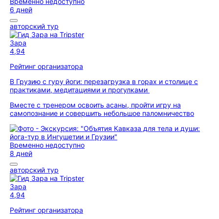
Временно недоступно
6 дней
авторский тур
Зара
4,94
Рейтинг организатора
В Грузию с гуру йоги: перезагрузка в горах и столице с
практиками, медитациями и прогулками
Вместе с тренером освоить асаны, пройти игру на
самопознание и совершить небольшое паломничество
Временно недоступно
8 дней
авторский тур
Зара
4,94
Рейтинг организатора