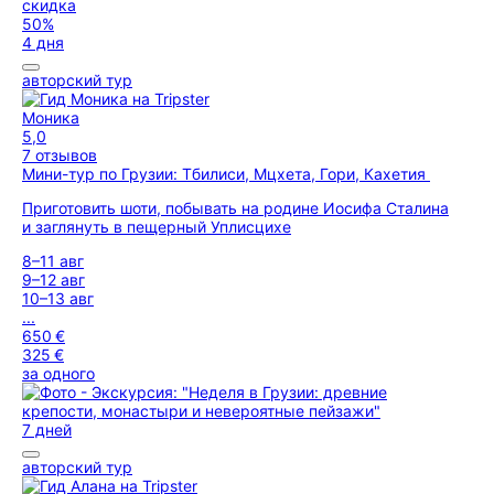
скидка
50%
4 дня
авторский тур
Моника
5,0
7 отзывов
Мини-тур по Грузии: Тбилиси, Мцхета, Гори, Кахетия
Приготовить шоти, побывать на родине Иосифа Сталина
и заглянуть в пещерный Уплисцихе
8–11 авг
9–12 авг
10–13 авг
...
650 €
325 €
за одного
7 дней
авторский тур