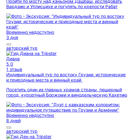
Пройти по мосту над каньоном Дашбаш, исследовать
Вардзию и Уплисцихе и погулять по крепости Рабат
Временно недоступно
3 дня
авторский тур
Диана
5,0
1 отзыв
Индивидуальный тур по востоку Грузии: исторические
и природные места и винный край
Посетить один из главных храмов страны, пещерный
город, курортный Боржоми и винодельческую Кахетию
Временно недоступно
8 дней
авторский тур