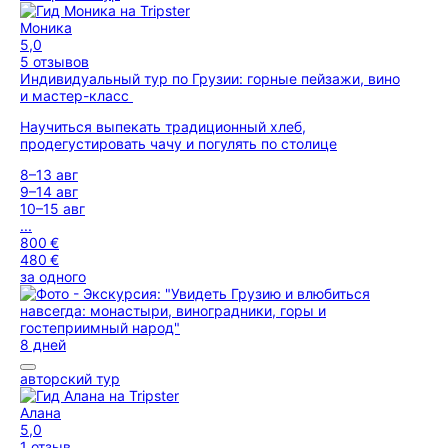
Моника
5,0
5 отзывов
Индивидуальный тур по Грузии: горные пейзажи, вино
и мастер-класс
Научиться выпекать традиционный хлеб,
продегустировать чачу и погулять по столице
8–13 авг
9–14 авг
10–15 авг
...
800 €
480 €
за одного
8 дней
авторский тур
Алана
5,0
1 отзыв