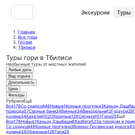
Экскурсии
Туры
Главная
Все туры
Грузия
Тбилиси
Туры гори в Тбилиси
Необычные туры от местных жителей
Любые даты
Вид отдыха
Длительность
Цена
Фильтры
Рубрики
Ещё
Все
178
Со скидкой
46
Новые
1
Конные прогулки
3
Каньон Дашба
природа
57
Серные бани
24
Винные
34
Винодельни
12
Гудаури
28
долина
34
Кахетия
102
Обзорные
126
Сигнахи
101
Гори
25
Ещё
Все
178
Новые
1
Каньон Дашбаши
8
Казбеги
52
За городом и при
Со скидкой
46
Конные прогулки
3
Военно-Грузинская дорога
43
долина
34
Обзорные
126
Гори
25