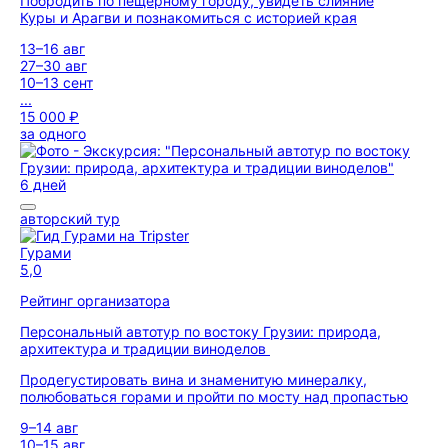
Побродить по пещерному городу, увидеть слияние
Куры и Арагви и познакомиться с историей края
13–16 авг
27–30 авг
10–13 сент
...
15 000 ₽
за одного
6 дней
авторский тур
Гурами
5,0
Рейтинг организатора
Персональный автотур по востоку Грузии: природа,
архитектура и традиции виноделов
Продегустировать вина и знаменитую минералку,
полюбоваться горами и пройти по мосту над пропастью
9–14 авг
10–15 авг