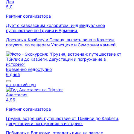
Ден
5,0
Рейтинг организатора
Дуэт с кавказским колоритом: индивидуальное
путешествие по Грузии и Армении
Доехать к Казбеку и Севану, выпить вина в Кахетии,
погулять по пещерам Уплисцихе и Симфонии камней
Временно недоступно
6 дней
авторский тур
Анастасия
4,96
Рейтинг организатора
Грузия, встречай: путешествие от Тбилиси до Казбеги,
дегустации и погружение в историю
Побывать в Боржоми, отведать вина на заводе