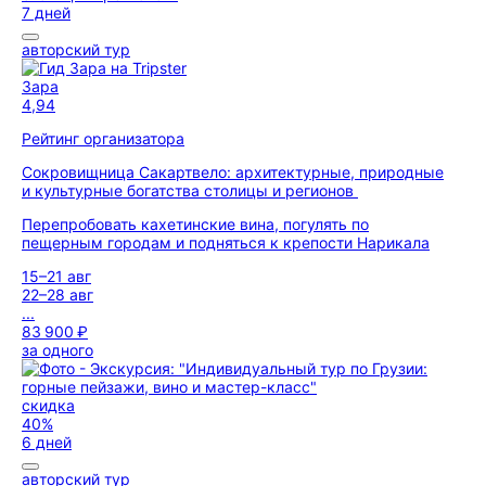
7 дней
авторский тур
Зара
4,94
Рейтинг организатора
Сокровищница Сакартвело: архитектурные, природные
и культурные богатства столицы и регионов
Перепробовать кахетинские вина, погулять по
пещерным городам и подняться к крепости Нарикала
15–21 авг
22–28 авг
...
83 900 ₽
за одного
скидка
40%
6 дней
авторский тур