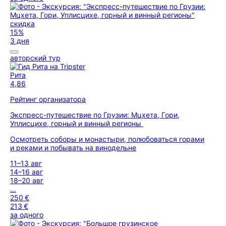
скидка
15%
3 дня
авторский тур
Рита
4,86
Рейтинг организатора
Экспресс-путешествие по Грузии: Мцхета, Гори,
Уплисцихе, горный и винный регионы
Осмотреть соборы и монастыри, полюбоваться горами
и реками и побывать на винодельне
11–13 авг
14–16 авг
18–20 авг
...
250 €
213 €
за одного