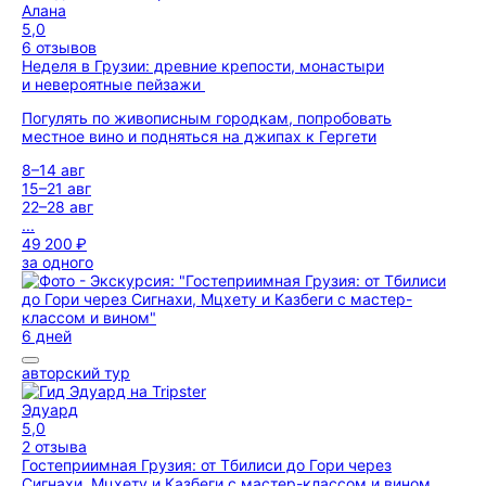
Алана
5,0
6 отзывов
Неделя в Грузии: древние крепости, монастыри
и невероятные пейзажи
Погулять по живописным городкам, попробовать
местное вино и подняться на джипах к Гергети
8–14 авг
15–21 авг
22–28 авг
...
49 200 ₽
за одного
6 дней
авторский тур
Эдуард
5,0
2 отзыва
Гостеприимная Грузия: от Тбилиси до Гори через
Сигнахи, Мцхету и Казбеги с мастер-классом и вином