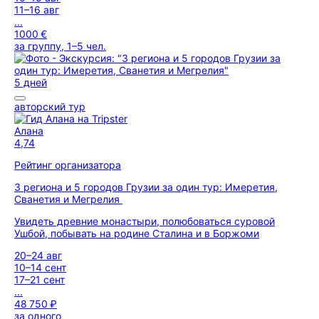
11–16 авг
...
1000 €
за группу, 1–5 чел.
5 дней
авторский тур
Алана
4,74
Рейтинг организатора
3 региона и 5 городов Грузии за один тур: Имеретия,
Сванетия и Мегрелия
Увидеть древние монастыри, полюбоваться суровой
Ушбой, побывать на родине Сталина и в Боржоми
20–24 авг
10–14 сент
17–21 сент
...
48 750 ₽
за одного