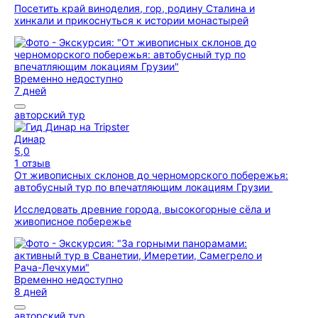
Посетить край виноделия, гор, родину Сталина и
хинкали и прикоснуться к истории монастырей
Временно недоступно
7 дней
авторский тур
Динар
5,0
1 отзыв
От живописных склонов до черноморского побережья:
автобусный тур по впечатляющим локациям Грузии
Исследовать древние города, высокогорные сёла и
живописное побережье
Временно недоступно
8 дней
авторский тур