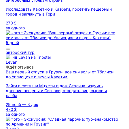
интересным уголкам страны
Исследовать Кахетию и Казбеги, посетить пещерный
город и заглянуть в Гори
270 $
за одного
5 дней
авторский тур
Levan
Ждёт отзывов
Ваш первый отпуск в Грузии: все символы от Тбилиси
до Уплисцихе и вкусы Кахетии
Зайти в святыни Мцхеты и дом Сталина, изучить
древние пещеры и Сигнахи, отведать вин, сыров и
хлеба
29 нояб — 3 дек
470 $
за одного
7 дней