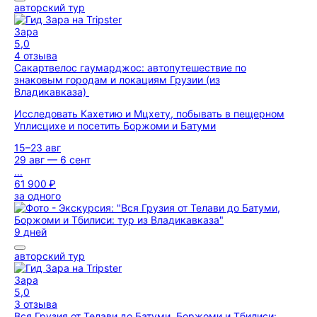
авторский тур
Зара
5,0
4 отзыва
Сакартвелос гаумарджос: автопутешествие по
знаковым городам и локациям Грузии (из
Владикавказа)
Исследовать Кахетию и Мцхету, побывать в пещерном
Уплисцихе и посетить Боржоми и Батуми
15–23 авг
29 авг — 6 сент
...
61 900 ₽
за одного
9 дней
авторский тур
Зара
5,0
3 отзыва
Вся Грузия от Телави до Батуми, Боржоми и Тбилиси: