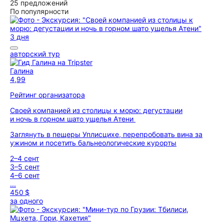
25 предложений
По популярности
3 дня
авторский тур
Галина
4,99
Рейтинг организатора
Своей компанией из столицы к морю: дегустации
и ночь в горном шато ущелья Атени
Заглянуть в пещеры Уплисцихе, перепробовать вина за
ужином и посетить бальнеологические курорты
2–4 сент
3–5 сент
4–6 сент
...
450 $
за одного