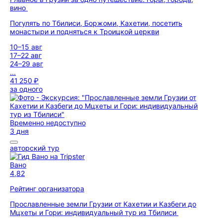
вино
Погулять по Тбилиси, Боржоми, Кахетии, посетить
монастыри и подняться к Троицкой церкви
10–15 авг
17–22 авг
24–29 авг
...
41 250 ₽
за одного
Временно недоступно
3 дня
авторский тур
Вано
4,82
Рейтинг организатора
Прославленные земли Грузии от Кахетии и Казбеги до
Мцхеты и Гори: индивидуальный тур из Тбилиси