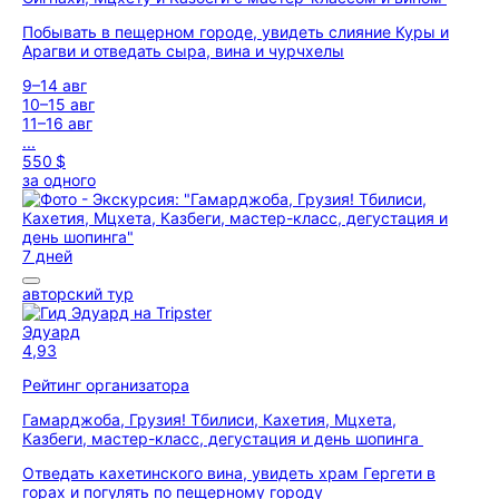
Побывать в пещерном городе, увидеть слияние Куры и
Арагви и отведать сыра, вина и чурчхелы
9–14 авг
10–15 авг
11–16 авг
...
550 $
за одного
7 дней
авторский тур
Эдуард
4,93
Рейтинг организатора
Гамарджоба, Грузия! Тбилиси, Кахетия, Мцхета,
Казбеги, мастер-класс, дегустация и день шопинга
Отведать кахетинского вина, увидеть храм Гергети в
горах и погулять по пещерному городу