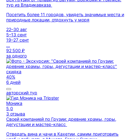
тур из Владикавказа
Посетить более 11 городов, увидеть значимые места и
природные локации, отдохнуть у моря
22–30 авг
5–13 сент
19–27 сент
...
92 500 ₽
за одного
скидка
40%
6 дней
авторский тур
Моника
5,0
3 отзыва
Своей компанией по Грузии: древние храмы, горы,
дегустации и мастер-класс
Отведать вина и чачи в Кахетии, самим приготовить