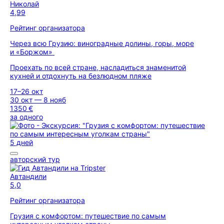
Николай
4,99
Рейтинг организатора
Через всю Грузию: виноградные долины, горы, море
и «Боржом»
Проехать по всей стране, насладиться знаменитой
кухней и отдохнуть на безлюдном пляже
17–26 окт
30 окт — 8 нояб
1350 €
за одного
5 дней
авторский тур
Автандили
5,0
Рейтинг организатора
Грузия с комфортом: путешествие по самым