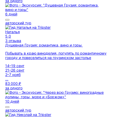
за одного
6 дней
авторский тур
Наталья
5,0
3 отзыва
Душевная Грузия: романтика, вино и горы
Побывать в краю виноделия, погулять по романтичному
городу и повеселиться на грузинском застолье
14–19 сент
21–26 сент
2–7 нояб
...
83 000 ₽
за одного
10 дней
авторский тур