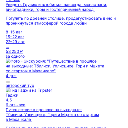
Увидеть Грузию и влюбиться навсегда: монастыри,
виноградники, горы и гостеприимный народ
Погулять по древней столице, продегустировать вино и
проникнуться атмосферой города любви
8–15 авг
15–22 авг
22–29 авг
...
53 250 ₽
за одного
4 дня
авторский тур
Гаджи
4,5
6 отзывов
Путешествие в прошлое на выходные:
Тбилиси, Уплисцихе, Гори и Мцхета со стартом
в Махачкале