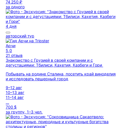
74 250 ₽
за одного
4 дня
авторский тур
Арчи
5,0
21 отзыв
Знакомство с Грузией в своей компании и с
дегустациями: Тбилиси, Кахетия, Казбеги и Гори
Побывать на родине Сталина, посетить край виноделия
и исследовать пещерный город
9–12 авг
10–13 авг
11–14 авг
...
700 $
за группу, 1–3 чел.