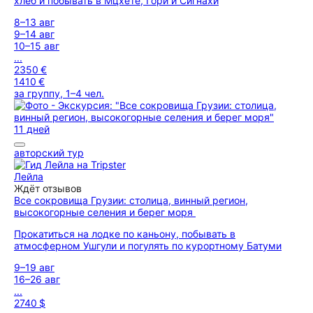
хлеб и побывать в Мцхете, Гори и Сигнахи
8–13 авг
9–14 авг
10–15 авг
...
2350 €
1410 €
за группу, 1–4 чел.
11 дней
авторский тур
Лейла
Ждёт отзывов
Все сокровища Грузии: столица, винный регион,
высокогорные селения и берег моря
Прокатиться на лодке по каньону, побывать в
атмосферном Ушгули и погулять по курортному Батуми
9–19 авг
16–26 авг
...
2740 $