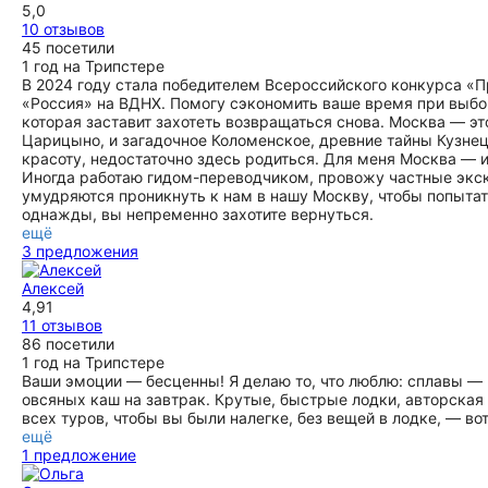
5,0
10 отзывов
45 посетили
1 год на Трипстере
В 2024 году стала победителем Всероссийского конкурса 
«Россия» на ВДНХ. Помогу сэкономить ваше время при выбор
которая заставит захотеть возвращаться снова. Москва — эт
Царицыно, и загадочное Коломенское, древние тайны Кузнец
красоту, недостаточно здесь родиться. Для меня Москва — и
Иногда работаю гидом-переводчиком, провожу частные экск
умудряются проникнуть к нам в нашу Москву, чтобы попыта
однажды, вы непременно захотите вернуться.
ещё
3 предложения
Алексей
4,91
11 отзывов
86 посетили
1 год на Трипстере
Ваши эмоции — бесценны! Я делаю то, что люблю: сплавы — 
овсяных каш на завтрак. Крутые, быстрые лодки, авторская 
всех туров, чтобы вы были налегке, без вещей в лодке, — во
ещё
1 предложение