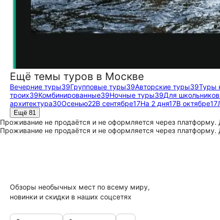
Ещё темы туров в Москве
Вечерние туры
39
Групповые туры
39
Авторские туры
39
Туры 
троих
39
Комбинированные
39
Ночные туры
39
Для школьников
архитектура
30
Осенью
22
В сентябре
17
На 2 дня
17
В октябре
17
Ещё 81
Проживание не продаётся и не оформляется через платформу.
Проживание не продаётся и не оформляется через платформу.
Обзоры необычных мест по всему миру,
новинки и скидки в наших соцсетях