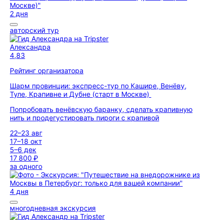
2 дня
авторский тур
Александра
4,83
Рейтинг организатора
Шарм провинции: экспресс-тур по Кашире, Венёву,
Туле, Крапивне и Дубне (старт в Москве)
Попробовать венёвскую баранку, сделать крапивную
нить и продегустировать пироги с крапивой
22–23 авг
17–18 окт
5–6 дек
17 800 ₽
за одного
4 дня
многодневная экскурсия