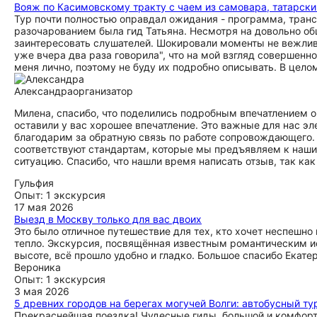
Вояж по Касимовскому тракту с чаем из самовара, татарск
Тур почти полностью оправдал ожидания - программа, транс
разочарованием была гид Татьяна. Несмотря на довольно о
заинтересовать слушателей. Шокировали моменты не вежливо
уже вчера два раза говорила", что на мой взгляд совершен
меня лично, поэтому не буду их подробно описывать. В цел
Александра
организатор
Милена, спасибо, что поделились подробным впечатлением о 
оставили у вас хорошее впечатление. Это важные для нас эл
благодарим за обратную связь по работе сопровождающего. 
соответствуют стандартам, которые мы предъявляем к наш
ситуацию. Спасибо, что нашли время написать отзыв, так ка
Гульфия
Опыт: 1 экскурсия
17 мая 2026
Выезд в Москву только для вас двоих
Это было отличное путешествие для тех, кто хочет неспешно
тепло. Экскурсия, посвящённая известным романтическим ис
высоте, всё прошло удобно и гладко. Большое спасибо Екат
Вероника
Опыт: 1 экскурсия
3 мая 2026
5 древних городов на берегах могучей Волги: автобусный ту
Прекраснейшая поездка! Чудесные гиды, большой и комфорта