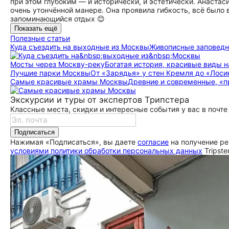
при этом глубоким — и исторически, и эстетически. Анастас
очень утончённой манере. Она проявила гибкость, всё было 
запоминающийся отдых 😊
Показать ещё
Полезные статьи
Куда съездить на выходные из Москвы
Живописные заповедни
Мосты через Москву-реку
Богатая история, красивые виды н
Лучшие парки Москвы
От «Зарядья» у стен Кремля до «Лоси
Самые красивые храмы Москвы
Древние и современные, «п
Экскурсии и туры от экспертов Трипстера
Классные места, скидки и интересные события у вас в почте
Подписаться
Нажимая «Подписаться», вы даете
согласие
на получение ре
условиями политики обработки персональных данных
Tripste