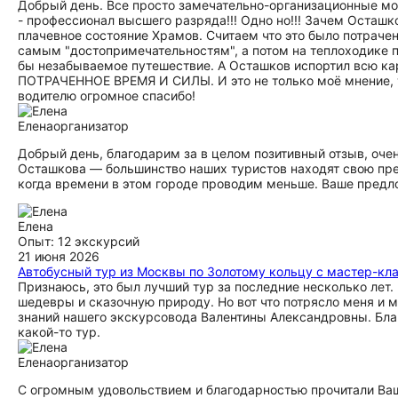
Добрый день. Все просто замечательно-организационные мом
- профессионал высшего разряда!!! Одно но!!! Зачем Осташк
плачевное состояние Храмов. Считаем что это было потрачен
самым "достопримечательностям", а потом на теплоходике п
бы незабываемое путешествие. А Осташков испортил всю 
ПОТРАЧЕННОЕ ВРЕМЯ И СИЛЫ. И это не только моё мнение, т
водителю огромное спасибо!
Елена
организатор
Добрый день, благодарим за в целом позитивный отзыв, очен
Осташкова — большинство наших туристов находят свою прел
когда времени в этом городе проводим меньше. Ваше предл
Елена
Опыт: 12 экскурсий
21 июня 2026
Автобусный тур из Москвы по Золотому кольцу с мастер-кл
Признаюсь, это был лучший тур за последние несколько лет
шедевры и сказочную природу. Но вот что потрясло меня и 
знаний нашего экскурсовода Валентины Александровны. Благ
какой-то тур.
Елена
организатор
С огромным удовольствием и благодарностью прочитали Ва