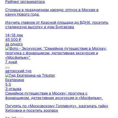
Рейтинг организатора
Столица в праздничном наряде: отпуск в Москве в
канун Нового года
Изучить главное от Красной площади до ВДНХ, посетить
сталинскую высотку и дом Булгакова
14–18 дек
45 000 ₽
за одного
7 дней
авторский тур
Екатерина
5,0
3 отзыва
Семейное путешествие в Москву: прогулка с
фонарщиком, детективная экскурсия и «Мосфильм»
Погулять по «Московскому Голливуду», разгадать тайну
Хитровки и посетить зоопарк