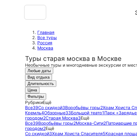
Главная
Все туры
Россия
Москва
Туры старая москва в Москве
Необычные туры и многодневные экскурсии от мес
Любые даты
Вид отдыха
Длительность
Цена
Фильтры
Рубрики
Ещё
Все
39
Со скидкой
3
Воробьёвы горы
2
Храм Христа Сп
Кремль
4
Обзорные
33
Большой театр
1
Парк «Зарядье
городом
2
Старая Москва
3
Ещё
Все
39
Воробьёвы горы
2
Москва-Сити
2
Патриаршие п
городом
2
Ещё
Со скидкой
3
Храм Христа Спасителя
5
Красная площ