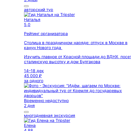
авторский тур
Наталья
5,0
Рейтинг организатора
Столица в праздничном наряде: отпуск в Москве в
канун Нового года
Изучить главное от Красной площади до ВДНХ, посе
сталинскую высотку и дом Булгакова
14–18 дек
45 000 ₽
за одного
Временно недоступно
2 дня
многодневная экскурсия
Елена
4,88