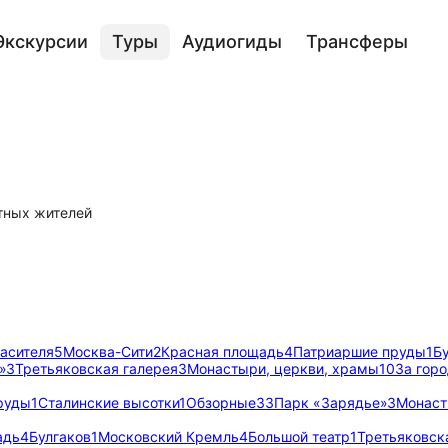
Экскурсии
Туры
Аудиогиды
Трансферы
тных жителей
асителя
5
Москва-Сити
2
Красная площадь
4
Патриаршие пруды
1
Б
»
3
Третьяковская галерея
3
Монастыри, церкви, храмы
10
За гор
руды
1
Сталинские высотки
1
Обзорные
33
Парк «Зарядье»
3
Монаст
адь
4
Булгаков
1
Московский Кремль
4
Большой театр
1
Третьяковск