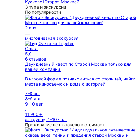
Кусково
1
Старая Москва
3
3 тура и экскурсии
По популярности
2 дня
многодневная экскурсия
Ольга
5,0
6 отзывов
Двухдневный квест по Старой Москве только для
вашей компании
В игровой форме познакомиться со столицей, найти
места киносъёмок и дома с историей
7–8 авг
8–9 авг
9–10 авг
...
11 900 ₽
за группу, 1–10 чел.
Проживание не включено в стоимость