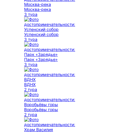
Москва-река
3 тура
Успенский собор
3 тура
Парк «Зарядье»
3 тура
ВДНХ
2 тура
Воробьёвы горы
2 тура