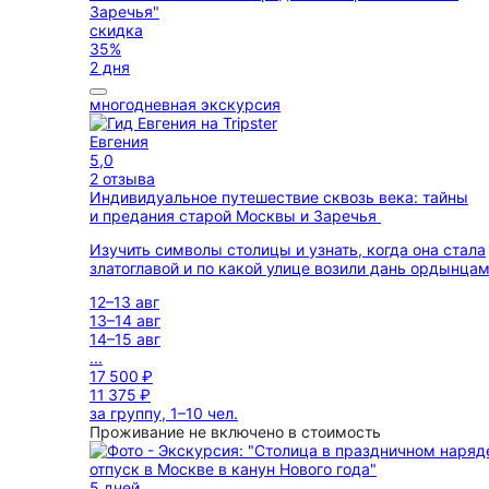
скидка
35%
2 дня
многодневная экскурсия
Евгения
5,0
2 отзыва
Индивидуальное путешествие сквозь века: тайны
и предания старой Москвы и Заречья
Изучить символы столицы и узнать, когда она стала
златоглавой и по какой улице возили дань ордынца
12–13 авг
13–14 авг
14–15 авг
...
17 500 ₽
11 375 ₽
за группу, 1–10 чел.
Проживание не включено в стоимость
5 дней