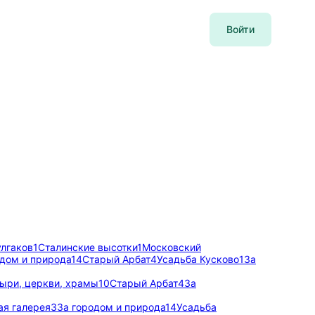
Войти
улгаков
1
Сталинские высотки
1
Московский
одом и природа
14
Старый Арбат
4
Усадьба Кусково
1
За
ыри, церкви, храмы
10
Старый Арбат
4
За
ая галерея
3
За городом и природа
14
Усадьба