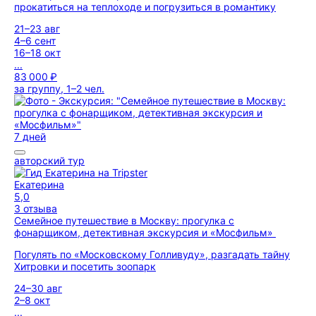
прокатиться на теплоходе и погрузиться в романтику
21–23 авг
4–6 сент
16–18 окт
...
83 000 ₽
за группу, 1–2 чел.
7 дней
авторский тур
Екатерина
5,0
3 отзыва
Семейное путешествие в Москву: прогулка с
фонарщиком, детективная экскурсия и «Мосфильм»
Погулять по «Московскому Голливуду», разгадать тайну
Хитровки и посетить зоопарк
24–30 авг
2–8 окт
...