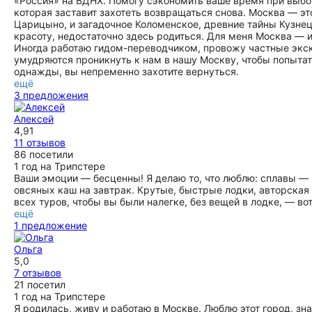
«Россия» на ВДНХ. Помогу сэкономить ваше время при выбор
которая заставит захотеть возвращаться снова. Москва — эт
Царицыно, и загадочное Коломенское, древние тайны Кузнец
красоту, недостаточно здесь родиться. Для меня Москва — и
Иногда работаю гидом-переводчиком, провожу частные экск
умудряются проникнуть к нам в нашу Москву, чтобы попыта
однажды, вы непременно захотите вернуться.
ещё
3 предложения
Алексей
4,91
11 отзывов
86 посетили
1 год на Трипстере
Ваши эмоции — бесценны! Я делаю то, что люблю: сплавы — 
овсяных каш на завтрак. Крутые, быстрые лодки, авторская 
всех туров, чтобы вы были налегке, без вещей в лодке, — во
ещё
1 предложение
Ольга
5,0
7 отзывов
21 посетил
1 год на Трипстере
Я родилась, живу и работаю в Москве. Люблю этот город, зна