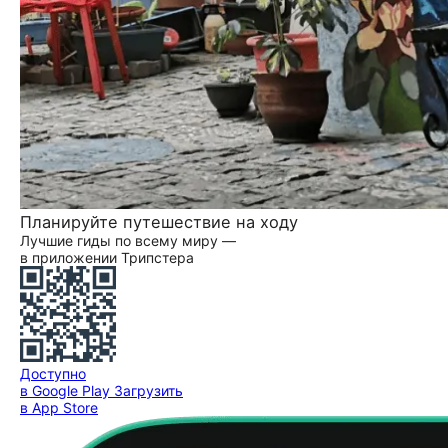
Планируйте путешествие на ходу
Лучшие гиды по всему миру —
в приложении Трипстера
Доступно
в Google Play
Загрузить
в App Store