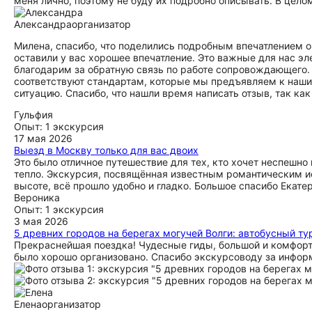
меня лично, поэтому не буду их подробно описывать. В цел
Александра
организатор
Милена, спасибо, что поделились подробным впечатлением о 
оставили у вас хорошее впечатление. Это важные для нас эл
благодарим за обратную связь по работе сопровождающего. 
соответствуют стандартам, которые мы предъявляем к наш
ситуацию. Спасибо, что нашли время написать отзыв, так ка
Гульфия
Опыт: 1 экскурсия
17 мая 2026
Выезд в Москву только для вас двоих
Это было отличное путешествие для тех, кто хочет неспешно
тепло. Экскурсия, посвящённая известным романтическим ис
высоте, всё прошло удобно и гладко. Большое спасибо Екат
Вероника
Опыт: 1 экскурсия
3 мая 2026
5 древних городов на берегах могучей Волги: автобусный ту
Прекраснейшая поездка! Чудесные гиды, большой и комфорта
было хорошо организовано. Спасибо экскурсоводу за инфо
Елена
организатор