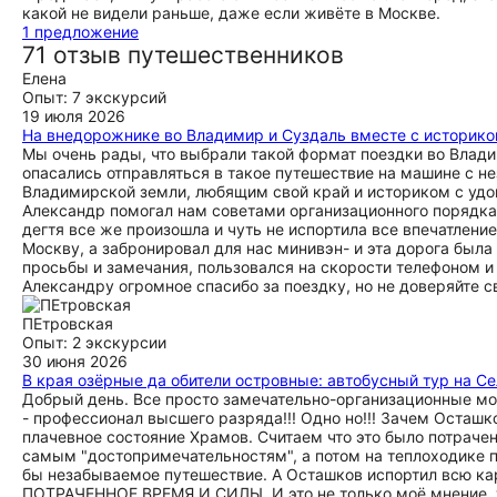
какой не видели раньше, даже если живёте в Москве.
1 предложение
71 отзыв путешественников
Елена
Опыт: 7 экскурсий
19 июля 2026
На внедорожнике во Владимир и Суздаль вместе с историко
Мы очень рады, что выбрали такой формат поездки во Влади
опасались отправляться в такое путешествие на машине с 
Владимирской земли, любящим свой край и историком с удо
Александр помогал нам советами организационного порядка, 
дегтя все же произошла и чуть не испортила все впечатление
Москву, а забронировал для нас минивэн- и эта дорога был
просьбы и замечания, пользовался на скорости телефоном и
Александру огромное спасибо за поездку, но не доверяйте с
ПЕтровская
Опыт: 2 экскурсии
30 июня 2026
В края озёрные да обители островные: автобусный тур на Се
Добрый день. Все просто замечательно-организационные мом
- профессионал высшего разряда!!! Одно но!!! Зачем Осташк
плачевное состояние Храмов. Считаем что это было потрачен
самым "достопримечательностям", а потом на теплоходике п
бы незабываемое путешествие. А Осташков испортил всю 
ПОТРАЧЕННОЕ ВРЕМЯ И СИЛЫ. И это не только моё мнение, т