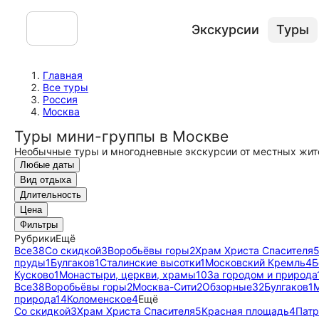
Экскурсии
Туры
Главная
Все туры
Россия
Москва
Туры мини-группы в Москве
Необычные туры и многодневные экскурсии от местных жит
Любые даты
Вид отдыха
Длительность
Цена
Фильтры
Рубрики
Ещё
Все
38
Со скидкой
3
Воробьёвы горы
2
Храм Христа Спасителя
пруды
1
Булгаков
1
Сталинские высотки
1
Московский Кремль
4
Б
Кусково
1
Монастыри, церкви, храмы
10
За городом и природа
Все
38
Воробьёвы горы
2
Москва-Сити
2
Обзорные
32
Булгаков
1
природа
14
Коломенское
4
Ещё
Со скидкой
3
Храм Христа Спасителя
5
Красная площадь
4
Пат