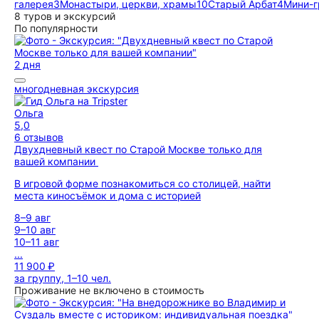
галерея
3
Монастыри, церкви, храмы
10
Старый Арбат
4
Мини-
8 туров и экскурсий
По популярности
2 дня
многодневная экскурсия
Ольга
5,0
6 отзывов
Двухдневный квест по Старой Москве только для
вашей компании
В игровой форме познакомиться со столицей, найти
места киносъёмок и дома с историей
8–9 авг
9–10 авг
10–11 авг
...
11 900 ₽
за группу, 1–10 чел.
Проживание не включено в стоимость