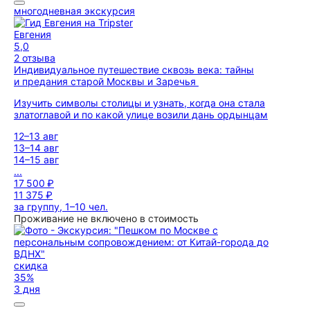
многодневная экскурсия
Евгения
5,0
2 отзыва
Индивидуальное путешествие сквозь века: тайны
и предания старой Москвы и Заречья
Изучить символы столицы и узнать, когда она стала
златоглавой и по какой улице возили дань ордынцам
12–13 авг
13–14 авг
14–15 авг
...
17 500 ₽
11 375 ₽
за группу, 1–10 чел.
Проживание не включено в стоимость
скидка
35%
3 дня