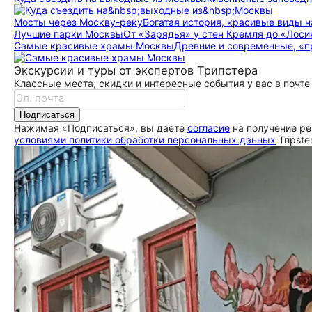
Мосты через Москву-реку
Богатая история, красивые виды н
Лучшие парки Москвы
От «Зарядья» у стен Кремля до «Лоси
Самые красивые храмы Москвы
Древние и современные, «п
Экскурсии и туры от экспертов Трипстера
Классные места, скидки и интересные события у вас в почте
Подписаться
Нажимая «Подписаться», вы даете
согласие
на получение ре
условиями политики обработки персональных данных
Tripste