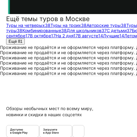
Ещё темы туров в Москве
Туры на четверых
38
Туры на троих
38
Авторские туры
38
Туры
туры
38
Комбинированные
38
Для школьников
37
С детьми
37
Б
сентябре
17
В октябре
17
На 2 дня
17
В августе
14
Лучшие
14
Лето
Ещё 81
Проживание не продаётся и не оформляется через платформу.
Проживание не продаётся и не оформляется через платформу.
Проживание не продаётся и не оформляется через платформу.
Проживание не продаётся и не оформляется через платформу.
Проживание не продаётся и не оформляется через платформу.
Проживание не продаётся и не оформляется через платформу.
Обзоры необычных мест по всему миру,
новинки и скидки в наших соцсетях
Доступно
Загрузите
в Google Play
в App Store