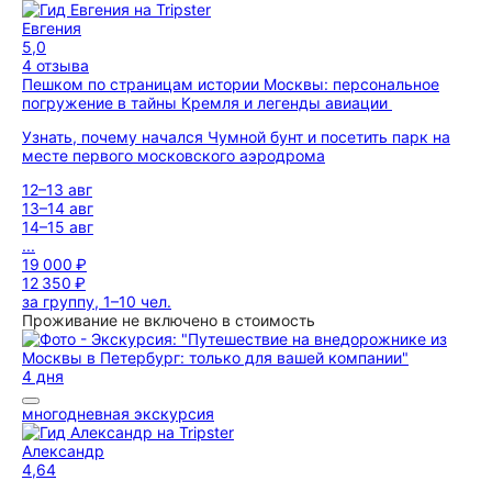
Евгения
5,0
4 отзыва
Пешком по страницам истории Москвы: персональное
погружение в тайны Кремля и легенды авиации
Узнать, почему начался Чумной бунт и посетить парк на
месте первого московского аэродрома
12–13 авг
13–14 авг
14–15 авг
...
19 000 ₽
12 350 ₽
за группу, 1–10 чел.
Проживание не включено в стоимость
4 дня
многодневная экскурсия
Александр
4,64