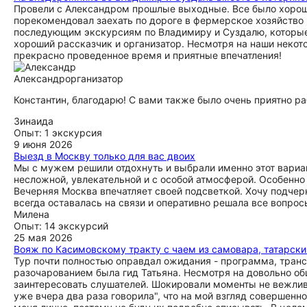
Провели с Александром прошлые выходные. Все было хорошо
порекомендовал заехать по дороге в фермерское хозяйство и
последующим экскурсиям по Владимиру и Суздалю, которые о
хороший рассказчик и организатор. Несмотря на наши некот
прекрасно проведенное время и приятные впечатления!
Александр
организатор
Константин, благодарю! С вами также было очень приятно раб
Зинаида
Опыт: 1 экскурсия
9 июня 2026
Выезд в Москву только для вас двоих
Мы с мужем решили отдохнуть и выбрали именно этот вариа
несложной, увлекательной и с особой атмосферой. Особенно
Вечерняя Москва впечатляет своей подсветкой. Хочу подчер
всегда оставалась на связи и оперативно решала все вопро
Милена
Опыт: 14 экскурсий
25 мая 2026
Вояж по Касимовскому тракту с чаем из самовара, татарск
Тур почти полностью оправдал ожидания - программа, транс
разочарованием была гид Татьяна. Несмотря на довольно о
заинтересовать слушателей. Шокировали моменты не вежливо
уже вчера два раза говорила", что на мой взгляд совершен