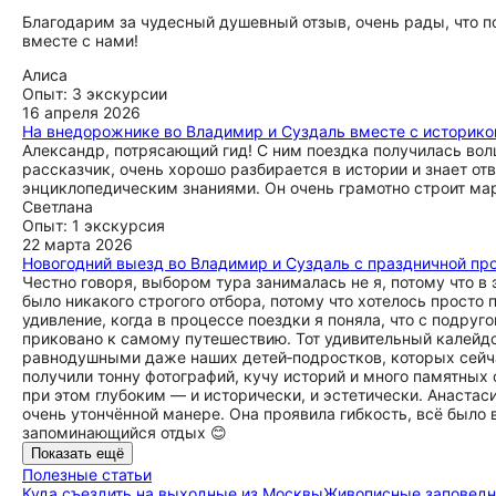
Благодарим за чудесный душевный отзыв, очень рады, что 
вместе с нами!
Алиса
Опыт: 3 экскурсии
16 апреля 2026
На внедорожнике во Владимир и Суздаль вместе с историко
Александр, потрясающий гид! С ним поездка получилась вол
рассказчик, очень хорошо разбирается в истории и знает о
энциклопедическим знаниями. Он очень грамотно строит ма
Светлана
Опыт: 1 экскурсия
22 марта 2026
Новогодний выезд во Владимир и Суздаль с праздничной пр
Честно говоря, выбором тура занималась не я, потому что в 
было никакого строгого отбора, потому что хотелось просто
удивление, когда в процессе поездки я поняла, что с подруг
приковано к самому путешествию. Тот удивительный калейд
равнодушными даже наших детей‑подростков, которых сейчас,
получили тонну фотографий, кучу историй и много памятных 
при этом глубоким — и исторически, и эстетически. Анастас
очень утончённой манере. Она проявила гибкость, всё было 
запоминающийся отдых 😊
Показать ещё
Полезные статьи
Куда съездить на выходные из Москвы
Живописные заповедни