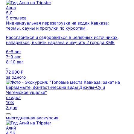
Анна
5,0
5 отзывов
Индивидуальная перезагрузка на водах Кавказа:
термы, сауны и прогулки по курортам
Расслабиться и оздоровиться в целебных источниках,
напариться, выпить нарзана и изучить 2 города КМВ
6–8 авг
7–9 авг
8–10 авг
...
72 600 ₽
за одного
скидка
10%
3 дня
многодневная экскурсия
Алий
4,56