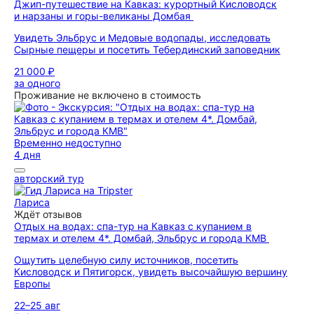
Джип-путешествие на Кавказ: курортный Кисловодск
и нарзаны и горы-великаны Домбая
Увидеть Эльбрус и Медовые водопады, исследовать
Сырные пещеры и посетить Тебердинский заповедник
21 000 ₽
за одного
Проживание не включено в стоимость
Временно недоступно
4 дня
авторский тур
Лариса
Ждёт отзывов
Отдых на водах: спа-тур на Кавказ с купанием в
термах и отелем 4*. Домбай, Эльбрус и города КМВ
Ощутить целебную силу источников, посетить
Кисловодск и Пятигорск, увидеть высочайшую вершину
Европы
22–25 авг