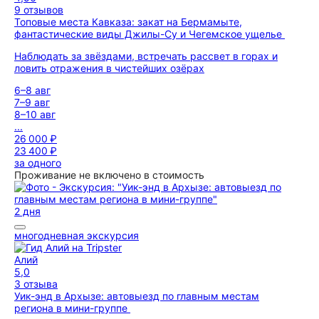
9 отзывов
Топовые места Кавказа: закат на Бермамыте,
фантастические виды Джилы-Су и Чегемское ущелье
Наблюдать за звёздами, встречать рассвет в горах и
ловить отражения в чистейших озёрах
6–8 авг
7–9 авг
8–10 авг
...
26 000 ₽
23 400 ₽
за одного
Проживание не включено в стоимость
2 дня
многодневная экскурсия
Алий
5,0
3 отзыва
Уик-энд в Архызе: автовыезд по главным местам
региона в мини-группе