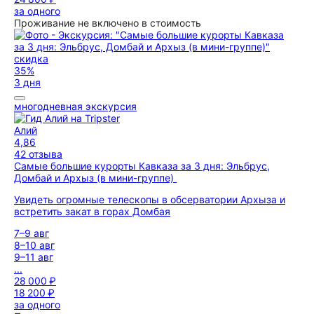
за одного
Проживание не включено в стоимость
скидка
35%
3 дня
многодневная экскурсия
Алий
4,86
42 отзыва
Самые большие курорты Кавказа за 3 дня: Эльбрус,
Домбай и Архыз (в мини-группе)
Увидеть огромные телескопы в обсерватории Архыза и
встретить закат в горах Домбая
7–9 авг
8–10 авг
9–11 авг
...
28 000 ₽
18 200 ₽
за одного