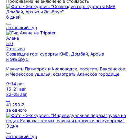
Проживание не включено в стоимость
6 дней
авторский тур
Алана
5,0
2 отзыва
Созвездие гор: курорты КМВ, Домбай, Архыз
и Эльбрус
Изучить Пятигорск и Кисловодск, посетить Баксанское
и Черекское ущелья, осмотреть Аланское городище
9–14 авг
16–21 авг
23–28 авг
...
41 250 ₽
за одного
3 дня
авторский тур