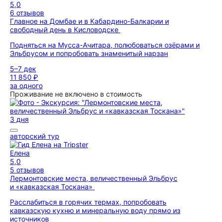
5,0
6 отзывов
Главное на Домбае и в Кабардино-Балкарии и
свободный день в Кисловодске
Подняться на Мусса-Ачитара, полюбоваться озёрами и
Эльбрусом и попробовать знаменитый нарзан
5–7 дек
11 850 ₽
за одного
Проживание не включено в стоимость
3 дня
авторский тур
Елена
5,0
5 отзывов
Лермонтовские места, величественный Эльбрус
и «кавказская Тоскана»
Расслабиться в горячих термах, попробовать
кавказскую кухню и минеральную воду прямо из
источников