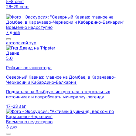
5–8 сент
26–29 сент
...
Временно недоступно
7 дней
авторский тур
Давид
5,0
Рейтинг организатора
Северный Кавказ: главное на Домбае, в Карачаево-
Черкесии и Кабардино-Балкарии
Подняться на Эльбрус, искупаться в термальных
источниках и попробовать минералку-легенду
17–23 авг
Временно недоступно
3 дня