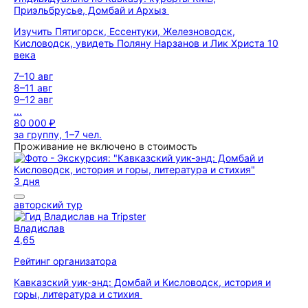
Приэльбрусье, Домбай и Архыз
Изучить Пятигорск, Ессентуки, Железноводск,
Кисловодск, увидеть Поляну Нарзанов и Лик Христа 10
века
7–10 авг
8–11 авг
9–12 авг
...
80 000 ₽
за группу, 1–7 чел.
Проживание не включено в стоимость
3 дня
авторский тур
Владислав
4,65
Рейтинг организатора
Кавказский уик-энд: Домбай и Кисловодск, история и
горы, литература и стихия