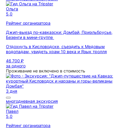
Ольга
5,0
Рейтинг организатора
Джип-выезд по-кавказски: Домбай, Приэльбрусье,
Безенги в мини-группе
Отдохнуть в Кисловодске, съездить к Медовым
водопадам, увидеть храм 10 века и Язык тролля
46 700 ₽
за одного
Проживание не включено в стоимость
3 дня
многодневная экскурсия
Павел
5,0
Рейтинг организатора