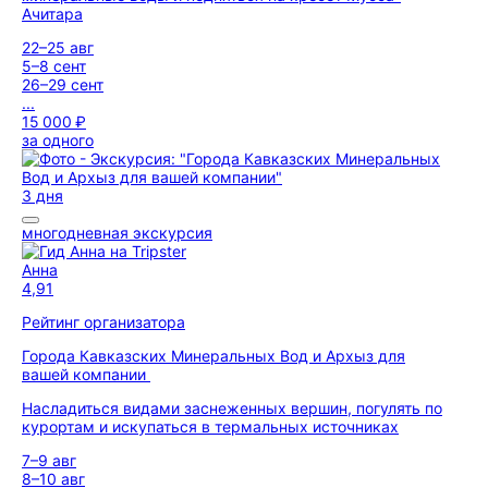
Ачитара
22–25 авг
5–8 сент
26–29 сент
...
15 000 ₽
за одного
3 дня
многодневная экскурсия
Анна
4,91
Рейтинг организатора
Города Кавказских Минеральных Вод и Архыз для
вашей компании
Насладиться видами заснеженных вершин, погулять по
курортам и искупаться в термальных источниках
7–9 авг
8–10 авг