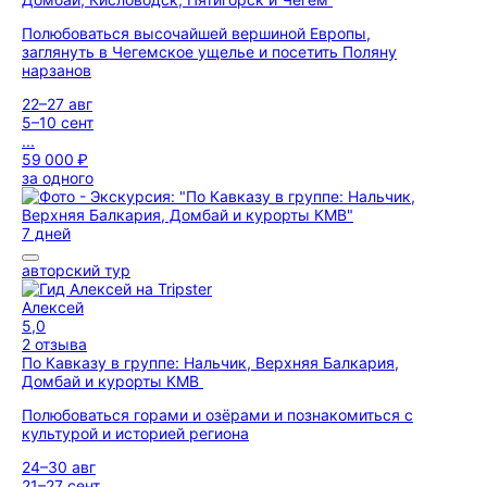
Полюбоваться высочайшей вершиной Европы,
заглянуть в Чегемское ущелье и посетить Поляну
нарзанов
22–27 авг
5–10 сент
...
59 000 ₽
за одного
7 дней
авторский тур
Алексей
5,0
2 отзыва
По Кавказу в группе: Нальчик, Верхняя Балкария,
Домбай и курорты КМВ
Полюбоваться горами и озёрами и познакомиться с
культурой и историей региона
24–30 авг
21–27 сент