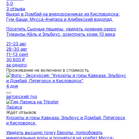
5,0
3 отзыва
Выезд в Домбай на внедорожниках из Кисловодска:
Гум-Баши, Мусса-Ачитара и Алибекский водопад
Посетить Сырные пещеры, увидеть древнее озеро
Туманлы-Кёль и Эльбрус, осмотреть храм 10 века
21–23 авг
28–30 авг
11–13 сент
30 600 ₽
за одного
Проживание не включено в стоимость
4 дня
авторский тур
Лариса
Ждёт отзывов
Курорты и горы Кавказа: Эльбрус и Домбай, Пятигорск
и Кисловодск
Увидеть высшую точку Европы, попробовать
минеральные воды и подняться на хребет Мусса-