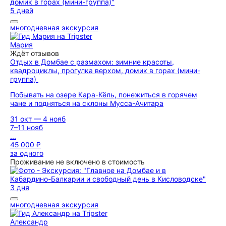
5 дней
многодневная экскурсия
Мария
Ждёт отзывов
Отдых в Домбае с размахом: зимние красоты,
квадроциклы, прогулка верхом, домик в горах (мини-
группа)
Побывать на озере Кара-Кёль, понежиться в горячем
чане и подняться на склоны Мусса-Ачитара
31 окт — 4 нояб
7–11 нояб
...
45 000 ₽
за одного
Проживание не включено в стоимость
3 дня
многодневная экскурсия
Александр