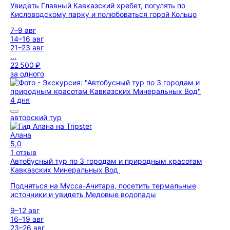
Увидеть Главный Кавказский хребет, погулять по
Кисловодскому парку и полюбоваться горой Кольцо
7–9 авг
14–16 авг
21–23 авг
...
22 500 ₽
за одного
4 дня
авторский тур
Алана
5,0
1 отзыв
Автобусный тур по 3 городам и природным красотам
Кавказских Минеральных Вод
Подняться на Мусса-Ачитара, посетить термальные
источники и увидеть Медовые водопады
9–12 авг
16–19 авг
23–26 авг