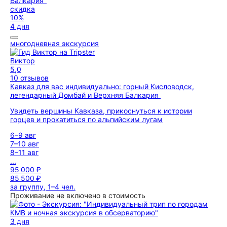
скидка
10%
4 дня
многодневная экскурсия
Виктор
5,0
10 отзывов
Кавказ для вас индивидуально: горный Кисловодск,
легендарный Домбай и Верхняя Балкария
Увидеть вершины Кавказа, прикоснуться к истории
горцев и прокатиться по альпийским лугам
6–9 авг
7–10 авг
8–11 авг
...
95 000 ₽
85 500 ₽
за группу, 1–4 чел.
Проживание не включено в стоимость
3 дня