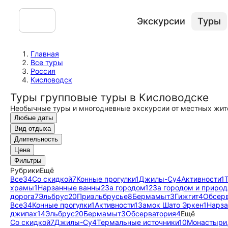
Экскурсии
Туры
Главная
Все туры
Россия
Кисловодск
Туры групповые туры в Кисловодске
Необычные туры и многодневные экскурсии от местных жит
Любые даты
Вид отдыха
Длительность
Цена
Фильтры
Рубрики
Ещё
Все
34
Со скидкой
7
Конные прогулки
1
Джилы-Су
4
Активности
1
храмы
1
Нарзанные ванны
2
За городом
12
За городом и природ
дорога
7
Эльбрус
20
Приэльбрусье
8
Бермамыт
3
Гижгит
4
Обсер
Все
34
Конные прогулки
1
Активности
1
Замок Шато Эркен
1
Нарза
джипах
14
Эльбрус
20
Бермамыт
3
Обсерватория
4
Ещё
Со скидкой
7
Джилы-Су
4
Термальные источники
10
Монастыри,