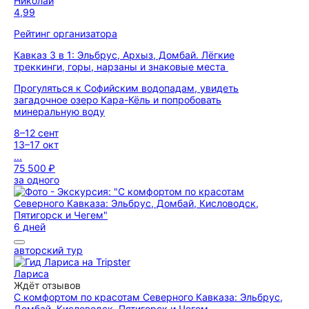
Николай
4,99
Рейтинг организатора
Кавказ 3 в 1: Эльбрус, Архыз, Домбай. Лёгкие
треккинги, горы, нарзаны и знаковые места
Прогуляться к Софийским водопадам, увидеть
загадочное озеро Кара-Кёль и попробовать
минеральную воду
8–12 сент
13–17 окт
...
75 500 ₽
за одного
6 дней
авторский тур
Лариса
Ждёт отзывов
С комфортом по красотам Северного Кавказа: Эльбрус,
Домбай, Кисловодск, Пятигорск и Чегем