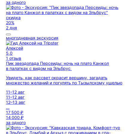
за одного
скидка
20%
2 дня
многодневная экскурсия
Алексей
5,0
1 отзыв
Пик звездопада Персеиды: ночь на плато Канжол
в палатках с видом на Эльбрус
Увидеть, как рассвет окрасит вершину, загадать
множество желаний и погулять по Тызылскому ущелью
11–12 авг
11–12 авг
12–13 авг
...
17 500 ₽
14 000 ₽
за одного