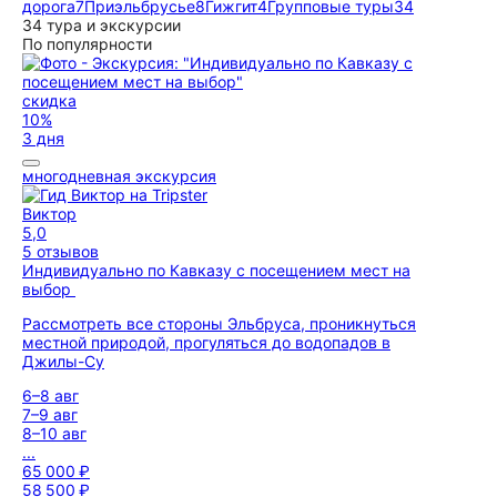
дорога
7
Приэльбрусье
8
Гижгит
4
Групповые туры
34
34 тура и экскурсии
По популярности
скидка
10%
3 дня
многодневная экскурсия
Виктор
5,0
5 отзывов
Индивидуально по Кавказу с посещением мест на
выбор
Рассмотреть все стороны Эльбруса, проникнуться
местной природой, прогуляться до водопадов в
Джилы-Су
6–8 авг
7–9 авг
8–10 авг
...
65 000 ₽
58 500 ₽