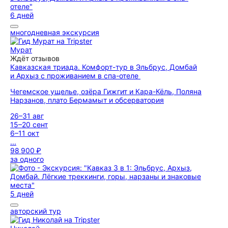
6 дней
многодневная экскурсия
Мурат
Ждёт отзывов
Кавказская триада. Комфорт-тур в Эльбрус, Домбай
и Архыз с проживанием в спа-отеле
Чегемское ущелье, озёра Гижгит и Кара-Кёль, Поляна
Нарзанов, плато Бермамыт и обсерватория
26–31 авг
15–20 сент
6–11 окт
...
98 900 ₽
за одного
5 дней
авторский тур