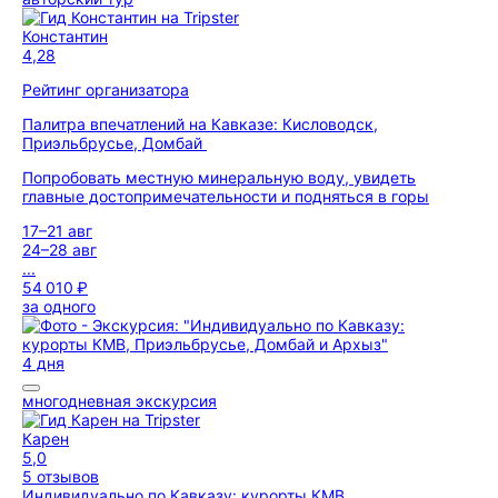
Константин
4,28
Рейтинг организатора
Палитра впечатлений на Кавказе: Кисловодск,
Приэльбрусье, Домбай
Попробовать местную минеральную воду, увидеть
главные достопримечательности и подняться в горы
17–21 авг
24–28 авг
...
54 010 ₽
за одного
4 дня
многодневная экскурсия
Карен
5,0
5 отзывов
Индивидуально по Кавказу: курорты КМВ,