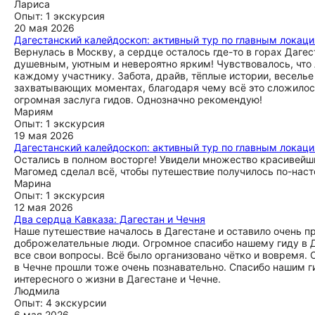
Лариса
Опыт: 1 экскурсия
20 мая 2026
Дагестанский калейдоскоп: активный тур по главным локац
Вернулась в Москву, а сердце осталось где-то в горах Даг
душевным, уютным и невероятно ярким! Чувствовалось, что 
каждому участнику. Забота, драйв, тёплые истории, весель
захватывающих моментах, благодаря чему всё это сложилось
огромная заслуга гидов. Однозначно рекомендую!
Мариям
Опыт: 1 экскурсия
19 мая 2026
Дагестанский калейдоскоп: активный тур по главным локац
Остались в полном восторге! Увидели множество красивейших
Магомед сделал всё, чтобы путешествие получилось по-на
Марина
Опыт: 1 экскурсия
12 мая 2026
Два сердца Кавказа: Дагестан и Чечня
Наше путешествие началось в Дагестане и оставило очень п
доброжелательные люди. Огромное спасибо нашему гиду в Да
все свои вопросы. Всё было организовано чётко и вовремя.
в Чечне прошли тоже очень познавательно. Спасибо нашим ги
интересного о жизни в Дагестане и Чечне.
Людмила
Опыт: 4 экскурсии
6 мая 2026