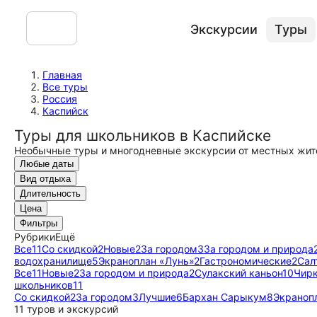
Экскурсии
Туры
Главная
Все туры
Россия
Каспийск
Туры для школьников в Каспийске
Необычные туры и многодневные экскурсии от местных жит
Любые даты
Вид отдыха
Длительность
Цена
Фильтры
Рубрики
Ещё
Все
11
Со скидкой
2
Новые
2
За городом
3
За городом и природа
водохранилище
5
Экраноплан «Лунь»
2
Гастрономические
2
Сал
Все
11
Новые
2
За городом и природа
2
Сулакский каньон
10
Чирк
школьников
11
Со скидкой
2
За городом
3
Лучшие
6
Бархан Сарыкум
8
Экраноп
11 туров и экскурсий