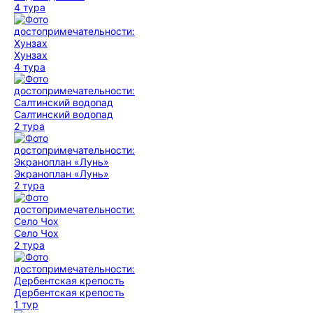
4 тура
Хунзах
4 тура
Салтинский водопад
2 тура
Экраноплан «Лунь»
2 тура
Село Чох
2 тура
Дербентская крепость
1 тур