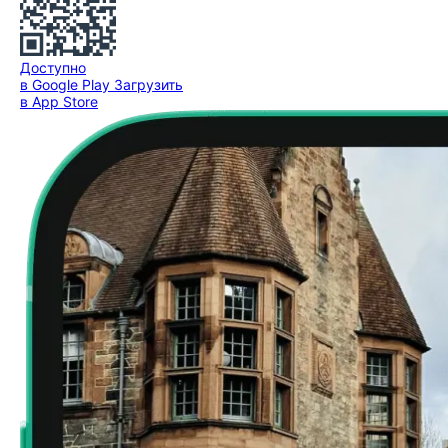
Доступно
в Google Play
Загрузить
в App Store