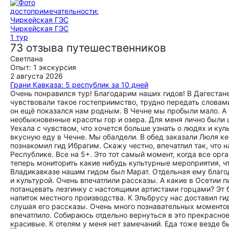
Чиркейская ГЭС
1 тур
73 отзыва путешественников
Светлана
Опыт: 1 экскурсия
2 августа 2026
Грани Кавказа: 5 республик за 10 дней
Очень понравился тур! Благодарим наших гидов! В Дагеста
чувствовали такое гостеприимство, трудно передать словами
он ещё показался нам родным. В Чечне мы пробыли мало. А 
необыкновенные красоты гор и озера. Для меня лично были 
Уехала с чувством, что хочется больше узнать о людях и кул
вкусную еду в Чечне. Мы обалдели. В обед заказали Люля ке
познакомил гид Ибрагим. Скажу честно, впечатлил так, что 
Республике. Все на 5+. Это тот самый момент, когда все орг
теперь мониторить какие нибудь культурные мероприятия, ч
Владикавказе нашим гидом был Марат. Отдельная ему благо
и культурой. Очень впечатлили рассказы. А какие в Осетии п
потанцевать лезгинку с настоящими артистами горцами? Эт
напиток местного производства. К Эльбрусу нас доставил ги
слушая его рассказы. Очень много познавательных моментов
впечатлило. Собираюсь отдельно вернуться в это прекрасное
красивые. К отелям у меня нет замечаний. Еда тоже везде б