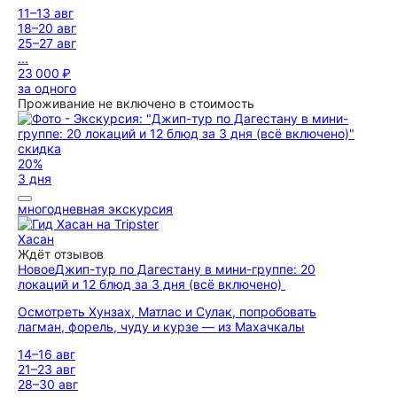
11–13 авг
18–20 авг
25–27 авг
...
23 000 ₽
за одного
Проживание не включено в стоимость
скидка
20%
3 дня
многодневная экскурсия
Хасан
Ждёт отзывов
Новое
Джип-тур по Дагестану в мини-группе: 20
локаций и 12 блюд за 3 дня (всё включено)
Осмотреть Хунзах, Матлас и Сулак, попробовать
лагман, форель, чуду и курзе — из Махачкалы
14–16 авг
21–23 авг
28–30 авг