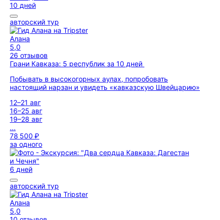
10 дней
авторский тур
Алана
5,0
26 отзывов
Грани Кавказа: 5 республик за 10 дней
Побывать в высокогорных аулах, попробовать
настоящий нарзан и увидеть «кавказскую Швейцарию»
12–21 авг
16–25 авг
19–28 авг
...
78 500 ₽
за одного
6 дней
авторский тур
Алана
5,0
10 отзывов