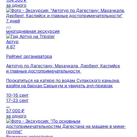
за одного
7 дней
многодневная экскурсия
Артур
4,87
Рейтинг организатора
Автотур по Дагестану: Махачкала, Дербент, Каспийск
и главные достопримечательности
Прокатиться на катере по водам Сулакского каньона,
взойти на бархан Сарыкум и увидеть аул-призрак
10–16 сент
17–23 сент
...
57 000 ₽
за одного
Временно недоступно