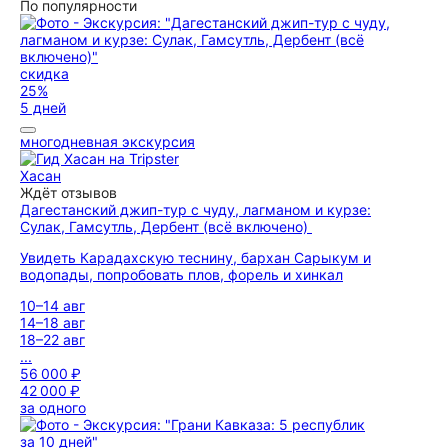
По популярности
скидка
25%
5 дней
многодневная экскурсия
Хасан
Ждёт отзывов
Дагестанский джип-тур с чуду, лагманом и курзе:
Сулак, Гамсутль, Дербент (всё включено)
Увидеть Карадахскую теснину, бархан Сарыкум и
водопады, попробовать плов, форель и хинкал
10–14 авг
14–18 авг
18–22 авг
...
56 000 ₽
42 000 ₽
за одного