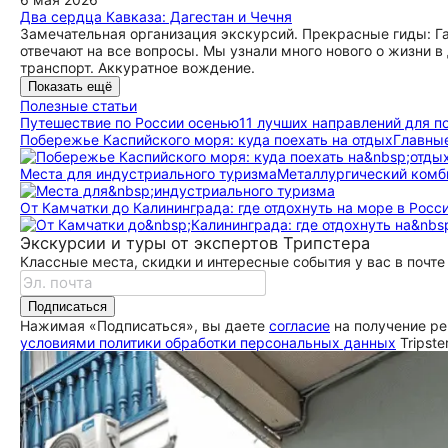
Два сердца Кавказа: Дагестан и Чечня
Замечательная организация экскурсий. Прекрасные гиды: Га
отвечают на все вопросы. Мы узнали много нового о жизни 
транспорт. Аккуратное вождение.
Показать ещё
Полезные статьи
Путешествие по России осенью
11 лучших направлений для п
Побережье Каспийского моря: куда поехать на отдых
Главные
Места для индустриального туризма
Металлургический комб
От Камчатки до Калининграда: где отдохнуть на море в Росс
Экскурсии и туры от экспертов Трипстера
Классные места, скидки и интересные события у вас в почте
Подписаться
Нажимая «Подписаться», вы даете
согласие
на получение ре
условиями политики обработки персональных данных
Tripste