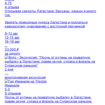
4,75
4 отзыва
Открывая секреты Дагестана: барханы, каньон и много
гор
Увидеть природные чудеса Дагестана и поддаться
кавказскому очарованию с восточной перчинкой
9–12 авг
12–15 авг
16–19 авг
...
33 000 ₽
за одного
2 дня
многодневная экскурсия
Иманали
5,0
9 отзывов
Прочь от рутины на приватную рыбалку в Дагестане:
ловим окуня, судака и форель на Сулакском каньоне