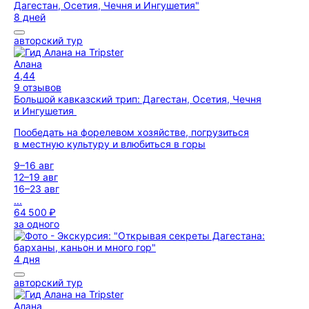
8 дней
авторский тур
Алана
4,44
9 отзывов
Большой кавказский трип: Дагестан, Осетия, Чечня
и Ингушетия
Пообедать на форелевом хозяйстве, погрузиться
в местную культуру и влюбиться в горы
9–16 авг
12–19 авг
16–23 авг
...
64 500 ₽
за одного
4 дня
авторский тур
Алана