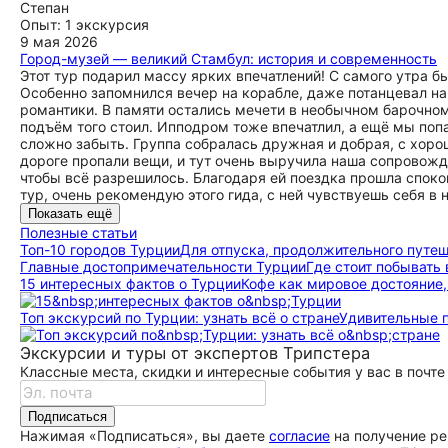
Степан
Опыт: 1 экскурсия
9 мая 2026
Город-музей — великий Стамбул: история и современность
Этот тур подарил массу ярких впечатлений! С самого утра 
Особенно запомнился вечер на корабле, даже потанцевал на
романтики. В памяти остались мечети в необычном барочном
подъём того стоил. Ипподром тоже впечатлил, а ещё мы попа
сложно забыть. Группа собралась дружная и добрая, с хоро
дороге пропали вещи, и тут очень выручила наша сопровожда
чтобы всё разрешилось. Благодаря ей поездка прошла спокой
тур, очень рекомендую этого гида, с ней чувствуешь себя в
Показать ещё
Полезные статьи
Топ-10 городов Турции
Для отпуска, продолжительного путеш
Главные до­сто­при­ме­ча­тель­но­сти Турции
Где стоит побывать
15 интересных фактов о Турции
Кофе как мировое достояние,
Топ экскурсий по Турции: узнать всё о стране
Удивительные п
Экскурсии и туры от экспертов Трипстера
Классные места, скидки и интересные события у вас в почте
Подписаться
Нажимая «Подписаться», вы даете
согласие
на получение ре