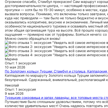
Огромное спасибо, Стамбул прекрасен! Сам маршрут хороши
достопримечательности центра, — настоящий профессионал.
прогулки — хотя бы по 15–30 минут, особенно в местах, куда
вызвала вопросы. Понимаю, что включены только завтраки, 
куда нас приводили — там было не только бюджетно и вкусно
оказывались колоритнее, вкуснее и экономичнее. Личный ми
особенности национального туризма и осваивать местный об
этом общая организация тура на высоте. Всё прошло хорошо
ощущения — примерно как от турфирмы. Бояться нечего: со в
Можно смело обращаться вновь!
Марина
Опыт: 1 экскурсия
10 мая 2026
По Золотому кольцу Турции: Стамбул и столица, Каппадокия 
Каппадокия по маршруту Золотого кольца Турции запомнится 
безупречный. Сдержанный, внимательный, располагающий к 
Николай
Опыт: 1 экскурсия
9 мая 2026
Турецкие сокровища и запах лаванды: все топовые места ст
Путешествие было сплошным удовольствием, потому что всё 
количестве удивительных мест! Очень надеюсь повторить это