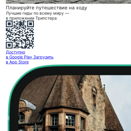
Планируйте путешествие на ходу
Лучшие гиды по всему миру —
в приложении Трипстера
Доступно
в Google Play
Загрузить
в App Store