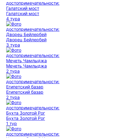
Галатский мост
4 тура
Дворец Бейлербей
3 тура
Мечеть Чамлыджа
2 тура
Египетский базар
2 тура
Бухта Золотой Рог
1 тур