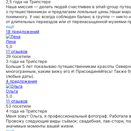
2,5 года на Трипстере
Наша миссия — делать людей счастливее в small-group путе
о путешественниках и предлагаем лояльные цены.Наши маршр
понемногу. У нас всегда соблюден баланс в группе — никто н
от длительных переездов или от перенасыщенной музеями 
ещё
18 предложений
Лена
5,0
11 отзывов
29 посетили
3 года на Трипстере
Больше 5 лет показываю путешественникам красоты Северно
многогранным, каким вижу его я! Присоединяйтесь! Также б
(любые даты).
4 предложения
Ольга
5,0
11 отзывов
53 посетили
4 года на Трипстере
Меня зовут Ольга, я профессиональный фотограф. Работала в
Провожу следующие виды съёмок: свадебная, лав-стори, по
значимые моменты вашей жизни.
ещё