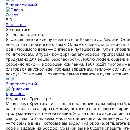
5 предложений
Олеся
5,0
7 отзывов
30 посетили
3 года на Трипстере
Я создаю авторские путешествия от Кавказа до Африки. Оди
всегда на одной волне с вами! Однажды мне стало тесно в о
ради любимого дела — фитнеса и путешествий. Опыт управл
по интересам. В турах комфортная атмосфера, программа н
продумано для вашей безопасности. Люблю людей, общение и
особенно ярко — в хорошей компании. Тебя ждёт программа 
благодаря вкусной еде, горным вершинам, тёплому солнцу,
вокруг. Если хочешь охватить самое главное в путешествиях
ещё
6 предложений
Кристина
Недавно на Трипстере
Меня зовут Кристина, и я — ваш проводник в атмосферный, 
как показать его через эмоции, детали и настоящие истории
продуманные и вдохновляющие. Это не просто экскурсии, а 
мы гуляем по знаковым местам, открываем скрытые уголки 
— те самые виды, которые вы видели на экране. Я тщатель
кофе и видами на Босфор. Со мной вы не будете спешить или