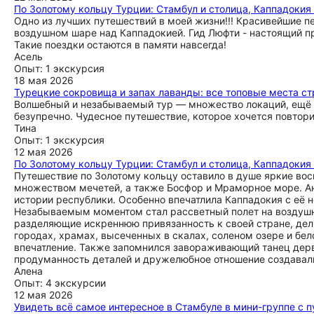
По Золотому кольцу Турции: Стамбул и столица, Каппадокия 
Одно из лучших путешествий в моей жизни!!! Красивейшие п
воздушном шаре над Каппадокией. Гид Люфти - настоящий п
Такие поездки остаются в памяти навсегда!
Асель
Опыт: 1 экскурсия
18 мая 2026
Турецкие сокровища и запах лаванды: все топовые места ст
Волшебный и незабываемый тур — множество локаций, ещё 
безупречно. Чудесное путешествие, которое хочется повтори
Тина
Опыт: 1 экскурсия
12 мая 2026
По Золотому кольцу Турции: Стамбул и столица, Каппадокия 
Путешествие по Золотому кольцу оставило в душе яркие вос
множеством мечетей, а также Босфор и Мраморное море. А
истории республики. Особенно впечатлила Каппадокия с её
Незабываемым моментом стал рассветный полет на воздушн
разделяющие искреннюю привязанность к своей стране, дел
городах, храмах, высеченных в скалах, соленом озере и б
впечатление. Также запомнился завораживающий танец дерв
продуманность деталей и дружелюбное отношение создавали
Алена
Опыт: 4 экскурсии
12 мая 2026
Увидеть всё самое интересное в Стамбуле в мини-группе с 