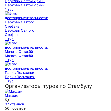
Церковь Святой Ирины
1 тур
Церковь Святого
Стефана
1 тур
Мечеть Ортакёй
1 тур
Парк «Гюльхане»
1 тур
Организаторы туров по Стамбулу
Максим
5,0
37 отзывов
50 посетили