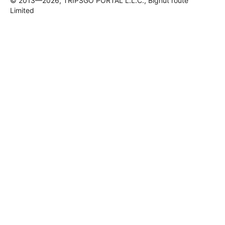
© 2013—2026, TRIPSGO PORTAL L.L.C., Bignut route
Limited