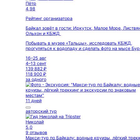
Пётр
4,98
Рейтинг организатора
Байкал зовёт в гости: Иркутск, Малое Море, Листвя
Ольхон и КБЖД
Побывать в музее «Тальцы», исследовать КБЖД,
прогуляться к водопаду и сделать фото на мысе Бу
16–25 авг
4–13 сент
139 882 ₽
118 900 ₽
за одного
11 дней
авторский тур
Николай
5,0
9 отзывов
Макси-тур по Байкалу: водные круизы, лёгкий трек