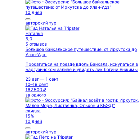
10 дней
авторский тур
Наталья
5,0
5 отзывов
Большое байкальское путешествие: от Иркутска до
Улан-Удэ
Прокатиться на поезде вдоль Байкала, искупаться в
Баргузинском заливе и увидеть лик богини Янжимы
23 авг — 1 сент
10–19 сент
162 500 ₽
за одного
скидка
15%
10 дней
авторский тур