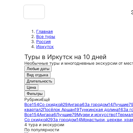
Главная
Все туры
Россия
Иркутск
Туры в Иркутск на 10 дней
Необычные туры и многодневные экскурсии от мес
Любые даты
Вид отдыха
Длительность
Цена
Фильтры
Рубрики
Ещё
Все
154
Со скидкой
29
Ангара
6
За городом
14
Лучшие
7
квартал
2
Посёлок Аршан
19
Тункинская долина
16
За г
Все
154
Ангара
6
Лучшие
79
Музеи и искусство
1
Термал
Со скидкой
29
За городом
14
Монастыри, церкви, хр
4 тура и экскурсии
По популярности