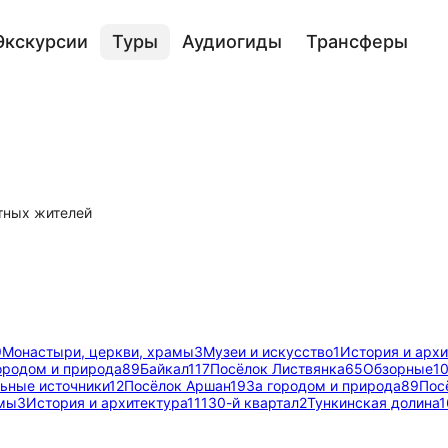
Экскурсии
Туры
Аудиогиды
Трансферы
тных жителей
9
Монастыри, церкви, храмы
3
Музеи и искусство
1
История и архи
ородом и природа
89
Байкал
117
Посёлок Листвянка
65
Обзорные
1
ьные источники
12
Посёлок Аршан
19
За городом и природа
89
Пос
амы
3
История и архитектура
11
130-й квартал
2
Тункинская долина
1