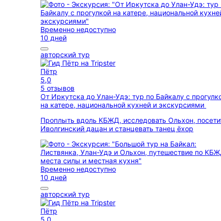
Временно недоступно
10 дней
авторский тур
Пётр
5,0
5 отзывов
От Иркутска до Улан-Удэ: тур по Байкалу с прогулк
на катере, национальной кухней и экскурсиями
Проплыть вдоль КБЖД, исследовать Ольхон, посети
Иволгинский дацан и станцевать танец ёхор
Временно недоступно
10 дней
авторский тур
Пётр
5,0