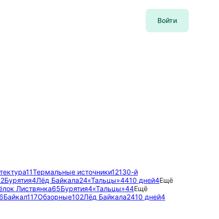
Войти
тектура
11
Термальные источники
12
130-й
02
Бурятия
4
Лёд Байкала
24
«Тальцы»
44
10 дней
4
Ещё
ёлок Листвянка
65
Бурятия
4
«Тальцы»
44
Ещё
6
Байкал
117
Обзорные
102
Лёд Байкала
24
10 дней
4