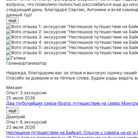
вопросы, что позволило полностью расслабиться еще до нач
следующий день. Благодаря Сергею, Антонине и всей команде
данный тур!
ещё
Галина
организатор
Надежда, благодарим вас за отзыв и высокую оценку нашей р
Спасибо за доверие и за тёплые слова. Будем рады видеть в
Михаил
Опыт: 3 экскурсии
25 июля 2026
Два глубочайших озера-брата: путешествие на север Монгол
Большое спасибо организаторам за прекрасное путешествие 
ещё
навсегда с нами! Мы вернулись домой с желанием продолжи
Дмитрий
неувиденного и непройденного! Особая благодарность гиду 
Опыт: 8 экскурсий
нам! СПАСИБО!
23 июля 2026
Неспешное путешествие на Байкал: Ольхон с севера на юг и
Отзыв только положительный! Организация на высшем уровне!