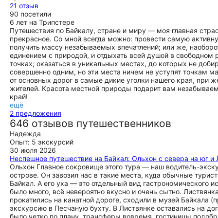
21 отзыв
90 посетили
6 лет на Трипстере
Путешествия по Байкалу, стране и миру — моя главная стра
прекрасное. Со мной всегда можно: провести самую активн
получить массу незабываемых впечатлений; или же, наоборот
единением с природой, и отдыхать всей душой в свободном
точках; оказаться в уникальных местах, до которых не доби
совершенно одним, но эти места ничем не уступят точкам м
от основных дорог в самые дикие уголки нашего края, при
жителей. Красота местной природы подарит вам незабываем
край!
ещё
2 предложения
646 отзывов путешественников
Надежда
Опыт: 5 экскурсий
30 июля 2026
Неспешное путешествие на Байкал: Ольхон с севера на юг и
Ольхон Главное сокровище этого тура — наш водитель-экску
острове. Он завозил нас в такие места, куда обычные турис
Байкал. А его уха — это отдельный вид гастрономического и
было много, всё невероятно вкусно и очень сытно. Листвянк
прокатились на канатной дороге, сходили в музей Байкала (п
экскурсию в Песчаную бухту. В Листвянке оставались на до
было четко по плану, трансферы вовремя, гостиницы подобр