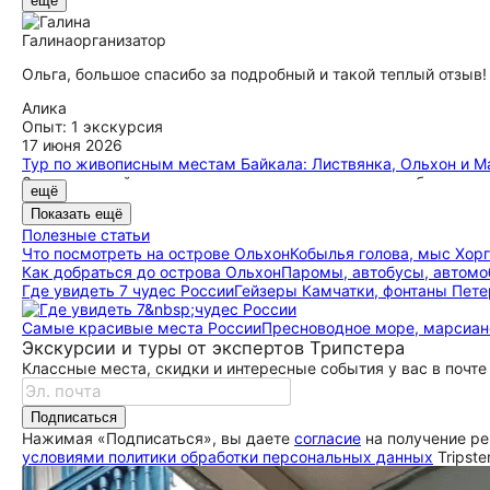
ещё
прогрелась и нормально стало. Удобрый матрас. Жили мы на
место. Очень красивое все, но пришлось много ходить ножк
Галина
организатор
и обедом угощал. На севере Ольхона посетили несколько ло
удобно добираться. На Юге Ольхона смотрели на Байкал со 
Ольга, большое спасибо за подробный и такой теплый отзыв
невысоких гор. Любовались на священные для местных жител
эндемики Ольхона и краснокнижные растения. Переезд с О
Алика
бурятского кафе, где были такие же вкусные буузы и беляш
Опыт: 1 экскурсия
Байкала, поднялись на подъемнике на гору - там камень Чер
17 июня 2026
смешные нерпы. Еда везде вкусная, я очень полюбила омуля
Тур по живописным местам Байкала: Листвянка, Ольхон и М
В последний день нас отвезли в аэропорт, все спокойно.
За шесть дней мне удалось увидеть столько всего, будто п
ещё
уюта, а Ольхон показался настолько необычным, словно попа
Показать ещё
впечатляющих кадрах, это именно то место. Особенно запом
Полезные статьи
синем просторе, зрелище ни с чем не сравнимое. Еще одни
Что посмотреть на острове Ольхон
Кобылья голова, мыс Хор
контрастирующая с суровой природой Малого моря и велико
Как добраться до острова Ольхон
Паромы, автобусы, автомо
съемок и не спешат, позволяя насладиться каждой секундой.
Где увидеть 7 чудес России
Гейзеры Камчатки, фонтаны Петерг
Самые красивые места России
Пресноводное море, марсиан
Экскурсии и туры от экспертов Трипстера
Классные места, скидки и интересные события у вас в почте
Подписаться
Нажимая «Подписаться», вы даете
согласие
на получение ре
условиями политики обработки персональных данных
Tripste