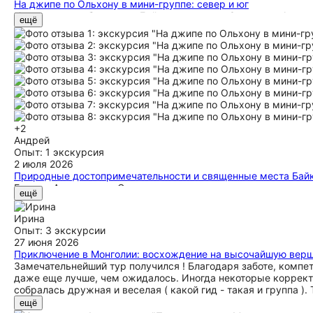
На джипе по Ольхону в мини-группе: север и юг
Недавно мы побывали на Байкале с гидами Сергеем и Андрее
ещё
настоящее погружение в атмосферу озера. Сергей и Андрей 
увлекательными, что даже самые сухие факты легко запоми
брата»: Андрей подсказывал, где лучше сделать фото, и дел
любит эти края. Маршрут был продуман до мелочей — логист
при этом успели увидеть максимум интересного. Отдельно х
хотел подольше побыть на смотровой площадке, они без про
передохнуть. Благодаря этому в поездке не было ни спешки,
открылся для нас с новой стороны, а воспоминания останутс
и с радостью порекомендуем друзьям!
+2
Андрей
Опыт: 1 экскурсия
2 июля 2026
Природные достопримечательности и священные места Байк
Ездил с Алексеем на Ольхон в прошлом году за один день, 
ещё
Комфортный автомобиль, интересный рассказ об острове и о
Ирина
Опыт: 3 экскурсии
27 июня 2026
Приключение в Монголии: восхождение на высочайшую верш
Замечательнейший тур получился ! Благодаря заботе, комп
даже еще лучше, чем ожидалось. Иногда некоторые корректи
собралась дружная и веселая ( какой гид - такая и группа ). 
ещё