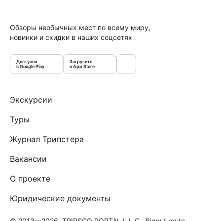
Обзоры необычных мест по всему миру,
новинки и скидки в наших соцсетях
Доступно
Загрузите
в Google Play
в App Store
Экскурсии
Туры
Журнал Трипстера
Вакансии
О проекте
Юридические документы
© 2013—2026, TRIPSGO PORTAL L.L.C., Bignut route