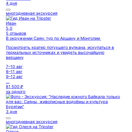
4 дня
многодневная экскурсия
Иван
5,0
5 отзывов
В окружении Саян: тур по Аршану и Монголии
Посмотреть кратер потухшего вулкана, искупаться в
термальных источниках и увидеть высочайшую
вершину
7–10 авг
8–11 авг
9–12 авг
...
81 500 ₽
за одного
3 дня
многодневная экскурсия
Олеся