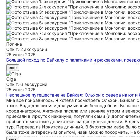
Полина
Опыт: 2 экскурсии
26 июня 2026
Большой поход по Байкалу с палатками и рюкзаками, поездка
Это был невероятный поход, сочетающий в себе и часть по 
ещё
готова ходить с вами ещё. Байкал - абсолютная любовь
Olga
Опыт: 6 экскурсий
25 июня 2026
Неспешное путешествие на Байкал: Ольхон с севера на юг и
Мне все понравилось. Я хотела посмотреть Ольхон, Байкал с
тоже. Вода для питья и для умывания бесподобная. Большое
координатором. Антонина писала или звонила утром и вечер
приехали в Иркутск накануне, погуляли сами (и дополнительн
пробовать местные деликатесы за доступные деньги. В день 
тур. Переезд из Иркутска длинный. В бурятском кафе было о
была тоже интересным опытом, чаек можно покормить. На б
вполне уютное. Персонал вежливый, помогали решить вопросы