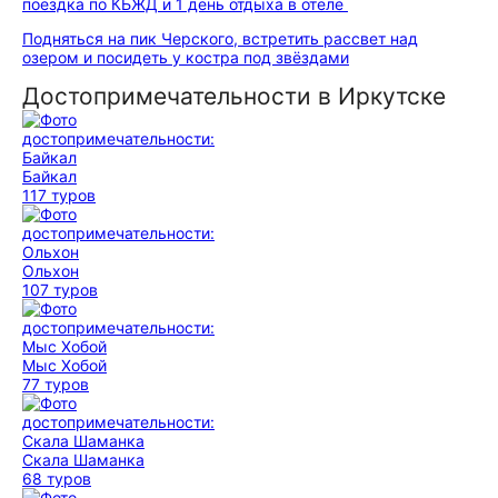
поездка по КБЖД и 1 день отдыха в отеле
Подняться на пик Черского, встретить рассвет над
озером и посидеть у костра под звёздами
Достопримечательности в Иркутске
Байкал
117 туров
Ольхон
107 туров
Мыс Хобой
77 туров
Скала Шаманка
68 туров