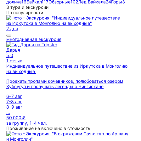
долина
16
Байкал
117
Обзорные
102
Лёд Байкала
24
Горы
3
3 тура и экскурсии
По популярности
2 дня
многодневная экскурсия
Дарья
5,0
1 отзыв
Индивидуальное путешествие из Иркутска в Монголию
на выходные
Проехать тропами кочевников, полюбоваться озером
Хубсугул и послушать легенды о Чингисхане
6–7 авг
7–8 авг
8–9 авг
...
50 000 ₽
за группу, 1–4 чел.
Проживание не включено в стоимость