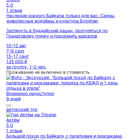
5,0
1 отзыв
Наследие южного Байкала только для вас: Саяны,
живописные водоёмы и культура Бурятии
Заглянуть в буддийский дацан, прогуляться по
Гранатовому пляжу и покормить маралов
10–12 авг
7–9 сент
15–17 сент
135 000 ₽
за группу, 1–2 чел.
Проживание не включено в стоимость
Временно недоступно
9 дней
авторский тур
Артём
5,0
1 отзыв
Большой поход по Байкалу с палатками и рюкзаками,