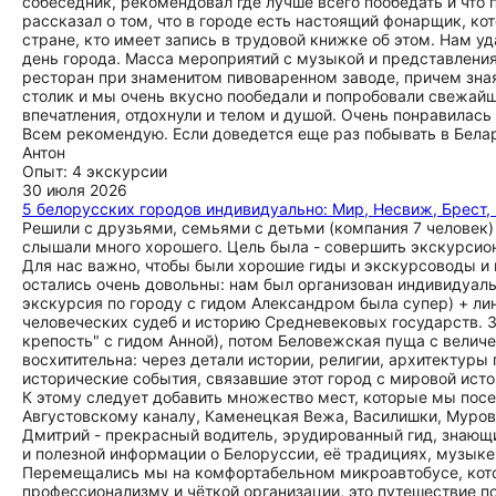
собеседник, рекомендовал где лучше всего пообедать и что
рассказал о том, что в городе есть настоящий фонарщик, к
стране, кто имеет запись в трудовой книжке об этом. Нам уд
день города. Масса мероприятий с музыкой и представлениям
ресторан при знаменитом пивоваренном заводе, причем зная,
столик и мы очень вкусно пообедали и попробовали свежайш
впечатления, отдохнули и телом и душой. Очень понравилась
Всем рекомендую. Если доведется еще раз побывать в Белар
Антон
Опыт: 4 экскурсии
30 июля 2026
5 белорусских городов индивидуально: Мир, Несвиж, Брест,
Решили с друзьями, семьями с детьми (компания 7 человек) 
слышали много хорошего. Цель была - совершить экскурсио
Для нас важно, чтобы были хорошие гиды и экскурсоводы и 
остались очень довольны: нам был организован индивидуаль
экскурсия по городу с гидом Александром была супер) + ли
человеческих судеб и историю Средневековых государств. 3
крепость" с гидом Анной), потом Беловежская пуща с велич
восхитительна: через детали истории, религии, архитектуры
исторические события, связавшие этот город с мировой ист
К этому следует добавить множество мест, которые мы посе
Августовскому каналу, Каменецкая Вежа, Василишки, Муров
Дмитрий - прекрасный водитель, эрудированный гид, знающи
и полезной информации о Белоруссии, её традициях, музыке,
Перемещались мы на комфортабельном микроавтобусе, кото
профессионализму и чёткой организации, это путешествие по