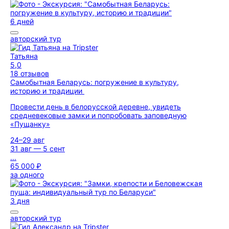
6 дней
авторский тур
Татьяна
5,0
18 отзывов
Самобытная Беларусь: погружение в культуру,
историю и традиции
Провести день в белорусской деревне, увидеть
средневековые замки и попробовать заповедную
«Пущанку»
24–29 авг
31 авг — 5 сент
...
65 000 ₽
за одного
3 дня
авторский тур