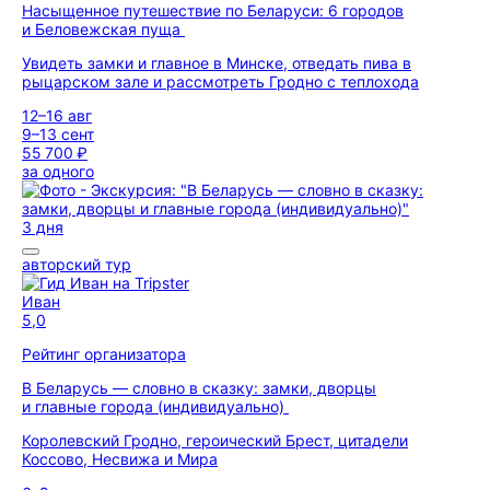
Насыщенное путешествие по Беларуси: 6 городов
и Беловежская пуща
Увидеть замки и главное в Минске, отведать пива в
рыцарском зале и рассмотреть Гродно с теплохода
12–16 авг
9–13 сент
55 700 ₽
за одного
3 дня
авторский тур
Иван
5,0
Рейтинг организатора
В Беларусь — словно в сказку: замки, дворцы
и главные города (индивидуально)
Королевский Гродно, героический Брест, цитадели
Коссово, Несвижа и Мира