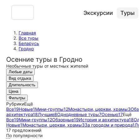
Экскурсии
Туры
Главная
Все туры
Беларусь
Гродно
Осенние туры в Гродно
Необычные туры от местных жителей
Любые даты
Вид отдыха
Длительность
Цена
Фильтры
Рубрики
Ещё
Все
19
Новые
1
Мини-группы
12
Монастыри, церкви, храмы
3
Обз
архитектура
18
Лучшие
8
Однодневные туры
7
Осенью
17
Ещё
Все
19
Мини-группы
12
Обзорные
19
История и архитектура
18
Од
Новые
1
Монастыри, церкви, храмы
3
За городом и природа
1
Л
17 предложений
По популярности