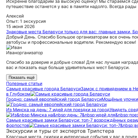
Искренне благодарим за высокую оценку! Мы стараемся сде
путешествие останется у вас в памяти надолго. Всегда рады 
Алексей
Опыт: 1 экскурсия
15 июня 2026
Знаковые места Беларуси только для вас: главные замки, Б
Добрый День. Спасибо Большое организаторам все очень п
автобусы и профессиональные водители. Рекомендую всем!
Иван
организатор
Спасибо за доверие и добрые слова! Для нас лучшая наград
вас и показать еще больше удивительных мест Беларуси.
Показать ещё
Полезные статьи
Самые красивые города Беларуси
Замок с привидением в Не
в Глубоком
Гродно: самый европейский город Беларуси
Мощёные улочки
Из Минска на день: 7 идей для поездки за город
Увидеть сред
Самые красивые замки Беларуси: топ-7 возрождённых рези
форпостов
Экскурсии и туры от экспертов Трипстера
Классные места, скидки и интересные события у вас в почте