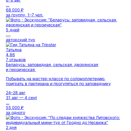
...
68 000 ₽
за группу, 1–7 чел.
5 дней
авторский тур
Татьяна
4,86
7 отзывов
Беларусь: заповедная, сельская, дворянская
и героическая
Побывать на мастер-классе по соломоплетению,
поиграть в партизана и прогуляться по заповеднику
24–28 авг
31 авг — 4 сент
...
55 000 ₽
за одного
2 дня