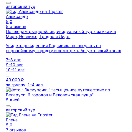
авторский тур
Александр
5,0
5 отзывов
По следам рыцарей: индивидуальный тур к замкам в
Мире, Несвиже, Гродно и Лиде
Увидеть резиденции Радзивиллов, погулять по
европейскому городку и осмотреть Августовский канал
7–8 авг
9–10 авг
10–11 авг
...
49 000 ₽
за группу, 1–4 чел.
5 дней
авторский тур
Елена
5,0
7 отзывов