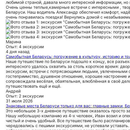
любимой страной, давала много интересной информации, но 
Очень ценны теплые,камерные встречи с интересными , тво
Беларуси. Наш водитель Александр обеспечил комфорт, надёж
очень понравилась поездка! Вернулись домой с незабываем
Марина
Опыт: 4 экскурсии
4 дня назад
Самобытная Беларусь: погружение в культуру, историю и т
Наше путешествие по Беларуси подошло к концу, все разъех
интересного удалось охватить за столь короткое время: дв
экскурсии, встречи с потрясающими людьми, увлеченными 
гостеприимство, душевное отношение, хорошее настроение и
сопровождала весёлая, обаятельная, влюблённая в своё дел
путешествовать ещё и ещё.
Андрей
Опыт: 2 экскурсии
31 июля 2026
Знаковые места Беларуси только для вас: главные замки, Б
Это небольшое 3-х дневное путешествие оказалось просто з
Нашу небольшую компанию из 4-х человек, Иван возил и опе
чистый и очень удобный. Все путешествие было распланиров
чередовались с пешими экскурсиями, не успевали уставать