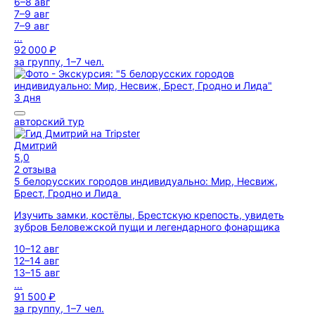
6–8 авг
7–9 авг
7–9 авг
...
92 000 ₽
за группу, 1–7 чел.
3 дня
авторский тур
Дмитрий
5,0
2 отзыва
5 белорусских городов индивидуально: Мир, Несвиж,
Брест, Гродно и Лида
Изучить замки, костёлы, Брестскую крепость, увидеть
зубров Беловежской пущи и легендарного фонарщика
10–12 авг
12–14 авг
13–15 авг
...
91 500 ₽
за группу, 1–7 чел.