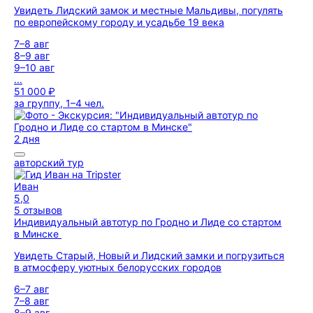
Увидеть Лидский замок и местные Мальдивы, погулять
по европейскому городу и усадьбе 19 века
7–8 авг
8–9 авг
9–10 авг
...
51 000 ₽
за группу, 1–4 чел.
2 дня
авторский тур
Иван
5,0
5 отзывов
Индивидуальный автотур по Гродно и Лиде со стартом
в Минске
Увидеть Старый, Новый и Лидский замки и погрузиться
в атмосферу уютных белорусских городов
6–7 авг
7–8 авг
8–9 авг