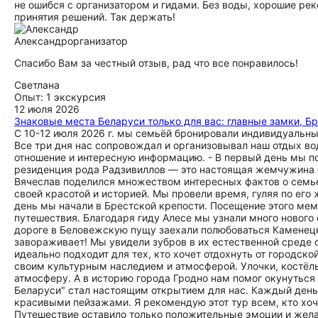
не ошибся с организатором и гидами. Без воды, хорошие рек
принятия решений. Так держать!
Александр
организатор
Спасибо Вам за честный отзыв, рад что все понравилось!
Светлана
Опыт: 1 экскурсия
12 июля 2026
Знаковые места Беларуси только для вас: главные замки, Б
С 10-12 июля 2026 г. мы семьёй бронировали индивидуальны
Все три дня нас сопровождал и организовывал наш отдых во
отношение и интересную информацию. - В первый день мы п
резиденция рода Радзивиллов — это настоящая жемчужина б
Вячеслав поделился множеством интересных фактов о семье
своей красотой и историей. Мы провели время, гуляя по е
день мы начали в Брестской крепости. Посещение этого м
путешествия. Благодаря гиду Алесе мы узнали много нового
дороге в Беловежскую пущу заехали полюбоваться Каменецк
завораживает! Мы увидели зубров в их естественной среде 
идеально подходит для тех, кто хочет отдохнуть от городско
своим культурным наследием и атмосферой. Улочки, костёл
атмосферу. А в историю города Гродно нам помог окунутьс
Беларуси" стал настоящим открытием для нас. Каждый день
красивыми пейзажами. Я рекомендую этот тур всем, кто хоч
Путешествие оставило только положительные эмоции и желан