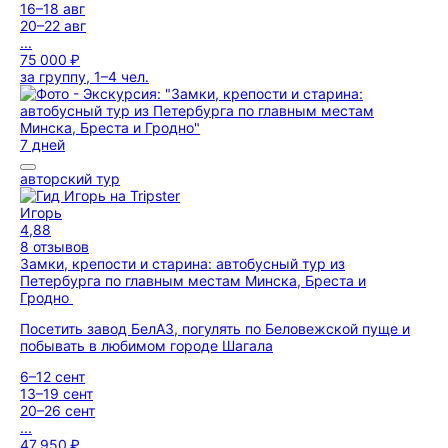
16–18 авг
20–22 авг
...
75 000 ₽
за группу, 1–4 чел.
7 дней
авторский тур
Игорь
4,88
8 отзывов
Замки, крепости и старина: автобусный тур из
Петербурга по главным местам Минска, Бреста и
Гродно
Посетить завод БелАЗ, погулять по Беловежской пуще и
побывать в любимом городе Шагала
6–12 сент
13–19 сент
20–26 сент
...
47 950 ₽