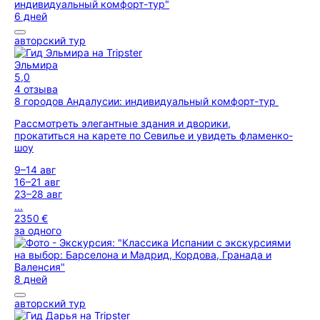
6 дней
авторский тур
Эльмира
5,0
4 отзыва
8 городов Андалусии: индивидуальный комфорт-тур
Рассмотреть элегантные здания и дворики,
прокатиться на карете по Севилье и увидеть фламенко-
шоу
9–14 авг
16–21 авг
23–28 авг
...
2350 €
за одного
8 дней
авторский тур