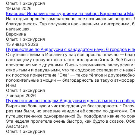
Опыт: 1 экскурсия
19 мая 2026
Классика Испании с экскурсиями на выбор: Барселона и Мад
Наш отдых прошёл замечательно, все возникавшие вопросы 
благодарность. Тур получился насыщенным и интересным, б
наивысшая.
Вероника
Опыт: 1 экскурсия
15 января 2026
Путешествие по Андалусии с кандидатом наук: 6 городов и 
С путешествием в Испанию у нас всё прошло отлично — благ
настоящему прочувствовать этот колоритный край. Всё был
впечатлениями с друзьями. Очень запомнились экскурсии и
открытыми и радушными, что так здорово совпадает с нашей
их простое приветствие "Ола" — такое тёплое и дружелюбное
положительные эмоции — благодарность за такую атмосфер
Инна
Опыт: 1 экскурсия
7 января 2026
Путешествие по городам Андалусии и день на море на побе
Выражаю большую и чистосердечную благодарность - Галочк
раз там были, но впервые увидели её совсем по-другому. Сл
путешественника одновременно! Вы подобрали какие-то совс
Эта неделя пролетела очень быстро, как будто в сказке. Обя
Анастасия
Опыт: 1 экскурсия