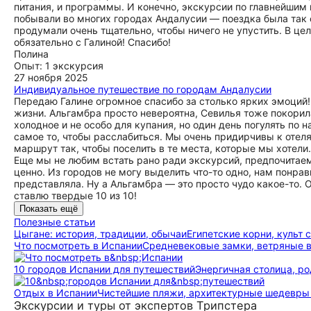
питания, и программы. И конечно, экскурсии по главнейшим
побывали во многих городах Андалусии — поездка была так 
продумали очень тщательно, чтобы ничего не упустить. В цел
обязательно с Галиной! Спасибо!
Полина
Опыт: 1 экскурсия
27 ноября 2025
Индивидуальное путешествие по городам Андалусии
Передаю Галине огромное спасибо за столько ярких эмоций!
жизни. Альгамбра просто невероятна, Севилья тоже покорил
холодное и не особо для купания, но один день погулять п
самое то, чтобы расслабиться. Мы очень придирчивы к отел
маршрут так, чтобы поселить в те места, которые мы хотели
Еще мы не любим встать рано ради экскурсий, предпочитаем 
ценно. Из городов не могу выделить что-то одно, нам понра
представляла. Ну а Альгамбра — это просто чудо какое-то. 
ставлю твердые 10 из 10!
Показать ещё
Полезные статьи
Цыгане: история, традиции, обычаи
Египетские корни, культ 
Что посмотреть в Испании
Средневековые замки, ветряные в
10 городов Испании для путешествий
Энергичная столица, р
Отдых в Испании
Чистейшие пляжи, архитектурные шедевры
Экскурсии и туры от экспертов Трипстера