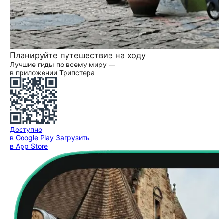
Планируйте путешествие на ходу
Лучшие гиды по всему миру —
в приложении Трипстера
Доступно
в Google Play
Загрузить
в App Store