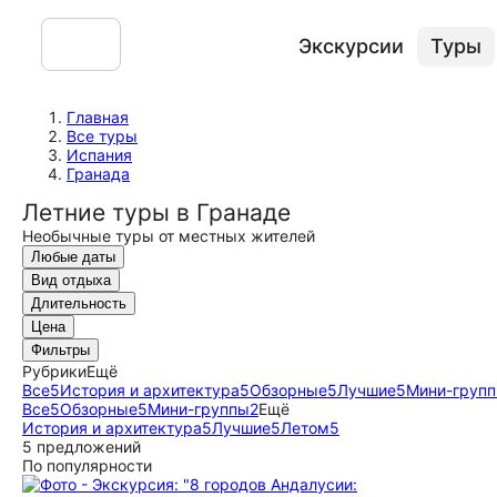
Экскурсии
Туры
Главная
Все туры
Испания
Гранада
Летние туры в Гранаде
Необычные туры от местных жителей
Любые даты
Вид отдыха
Длительность
Цена
Фильтры
Рубрики
Ещё
Все
5
История и архитектура
5
Обзорные
5
Лучшие
5
Мини-груп
Все
5
Обзорные
5
Мини-группы
2
Ещё
История и архитектура
5
Лучшие
5
Летом
5
5 предложений
По популярности