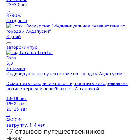
23–30 авг
...
3790 €
за одного
6 дней
авторский тур
Гала
5,0
2 отзыва
Индивидуальное путешествие по городам Андалусии
Осмотреть соборы и крепости, посетить винодельню на
родине хереса и полюбоваться Атлантикой
13–18 авг
16–21 авг
20–25 авг
...
4500 €
за группу, 1–4 чел.
17 отзывов путешественников
Михаил