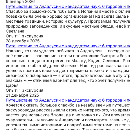
6 января 2026
Путешествие по Андалусии с кандидатом наук: 6 городов и 
Спасибо за возможность побывать в Испании вместе с отличн
поездка была очень хорошо организована! Гид всегда была н
местные традиции, историю и культуру. Программа получила
природных заповедников, и вкусные местные блюда, и всё э
Светлана
Опыт: 1 экскурсия
28 декабря 2025
Путешествие по Андалусии с кандидатом наук: 6 городов и 
Наконец-то нам удалось побывать в Андалусии — поездка ок
всё отлично — заселение в отели происходило быстро и без
основные города этого региона: Малагу, Кадис, Севилью, Ро
интересного об этой древней земле. Наш гид рассказывал с
удалось посетить важные достопримечательности в каждом г
океанского побережья — в итоге, просто влюбились в эту ст
знакомым — отличный вариант для тех, кто хочет получить 
Дарья
Опыт: 1 экскурсия
21 декабря 2025
Путешествие по Андалусии с кандидатом наук: 6 городов и 
Хочется сказать большое спасибо за незабываемые путешес
экскурсоводы рассказывали столько интересного, что врем
настоящие испанские блюда, да и не только их. Эти впечатле
очаровательным улочкам Андалусии и посмотреть главные 
увлекательными историями и подробными ответами на все в
они были настоящим удовольствием. Так понравилась перва