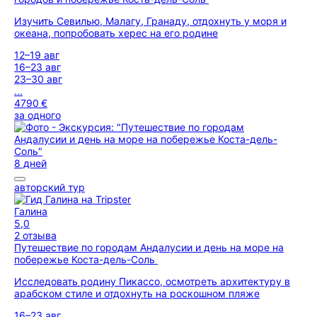
Изучить Севилью, Малагу, Гранаду, отдохнуть у моря и
океана, попробовать херес на его родине
12–19 авг
16–23 авг
23–30 авг
...
4790 €
за одного
8 дней
авторский тур
Галина
5,0
2 отзыва
Путешествие по городам Андалусии и день на море на
побережье Коста-дель-Соль
Исследовать родину Пикассо, осмотреть архитектуру в
арабском стиле и отдохнуть на роскошном пляже
16–23 авг