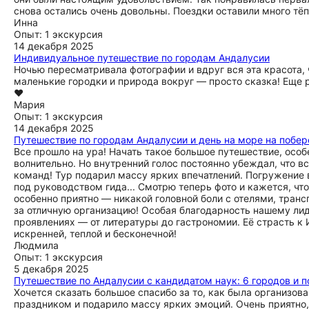
снова остались очень довольны. Поездки оставили много тё
Инна
Опыт: 1 экскурсия
14 декабря 2025
Индивидуальное путешествие по городам Андалусии
Ночью пересматривала фотографии и вдруг вся эта красота, 
маленькие городки и природа вокруг — просто сказка! Еще р
❤️
Мария
Опыт: 1 экскурсия
14 декабря 2025
Путешествие по городам Андалусии и день на море на побе
Все прошло на ура! Начать такое большое путешествие, особе
волнительно. Но внутренний голос постоянно убеждал, что в
команд! Тур подарил массу ярких впечатлений. Погружение
под руководством гида... Смотрю теперь фото и кажется, что
особенно приятно — никакой головной боли с отелями, тран
за отличную организацию! Особая благодарность нашему лид
проявлениях — от литературы до гастрономии. Её страсть к
искренней, теплой и бесконечной!
Людмила
Опыт: 1 экскурсия
5 декабря 2025
Путешествие по Андалусии с кандидатом наук: 6 городов и 
Хочется сказать большое спасибо за то, как была организо
праздником и подарило массу ярких эмоций. Очень приятно,